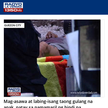
NEWS
PUBLIC SERVICE
ANNOUNCEMENTS
PROGRAMS
ABOUT
CONTACT US
Mag-asawa at labing-isang taong gulang na
anak, patay sa pamamaril ng hindi pa