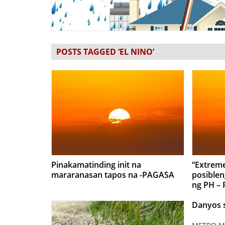
POSTS TAGGED ‘EL NINO’
Pinakamatinding init na
“Extreme
mararanasan tapos na -PAGASA
posiblen
ng PH –
Danyos s