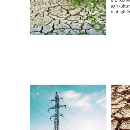
METRO MAN
agrikultu
mahigit 2