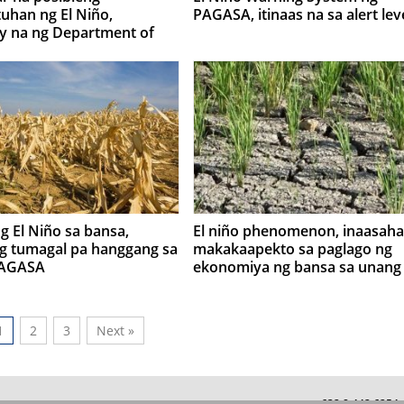
uhan ng El Niño,
PAGASA, itinaas na sa alert lev
y na ng Department of
ure
g El Niño sa bansa,
El niño phenomenon, inaasah
g tumagal pa hanggang sa
makakaapekto sa paglago ng
PAGASA
ekonomiya ng bansa sa unang
bahagi ng taon
1
2
3
Next »
+632 8 442 625