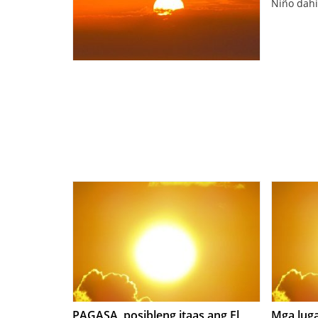
Niño dahi
PAGASA, posibleng itaas ang El
Mga luga