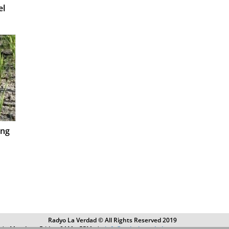
el
ang
Radyo La Verdad © All Rights Reserved 2019
4 | Monday – Friday, 8AM – 5PM |
info@radyolaverdad.com