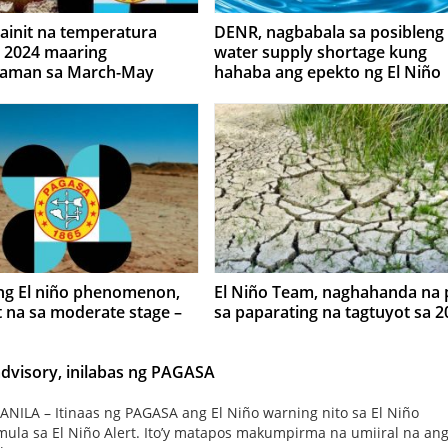
ainit na temperatura
DENR, nagbabala sa posibleng
 2024 maaring
water supply shortage kung
aman sa March-May
hahaba ang epekto ng El Niño
 ng El niño phenomenon,
El Niño Team, naghahanda na 
 na sa moderate stage –
sa paparating na tagtuyot sa 2
advisory, inilabas ng PAGASA
ILA – Itinaas ng PAGASA ang El Niño warning nito sa El Niño
mula sa El Niño Alert. Ito’y matapos makumpirma na umiiral na ang