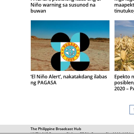
Niño warning sa susunod na
maapekt
buwan
tinutuko
Agricult
‘El Niño Alert’, nakatakdang ilabas
Epekto n
ng PAGASA
posiblen
2020 – 
The Philippine Broadcast Hub
UNTV, 915 Barangay Philam, EDSA, Quezon City M.M. 1104