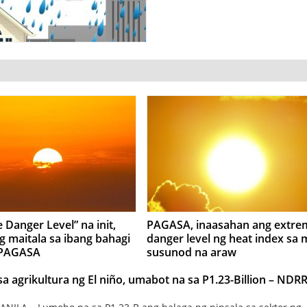
 Danger Level” na init,
PAGASA, inaasahan ang extre
g maitala sa ibang bahagi
danger level ng heat index sa
 PAGASA
susunod na araw
a agrikultura ng El niño, umabot na sa P1.23-Billion – ND