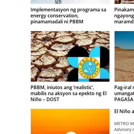
Implementasyon ng programa sa
Pinakam
energy conservation,
ngayong
pinamamadali ni PBBM
maramd
PBBM, iniutos ang ‘realistic’,
Pag-iral
mabilis na aksyon sa epekto ng El
umangat
Niño – DOST
PAGASA
El Niño 
METRO MAN
Advisory 