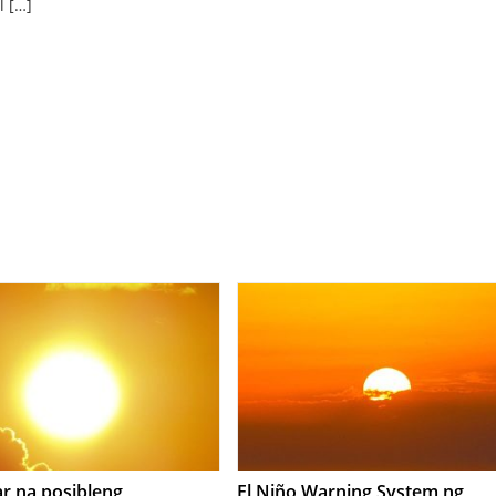
l […]
r na posibleng
El Niño Warning System ng