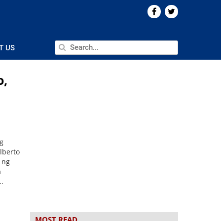
T US
o,
g
ilberto
o ng
a
..
MOST READ