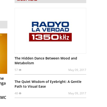
The Hidden Dance Between Mood and
Metabolism
57
May 09, 2017
me
The Quiet Wisdom of Eyebright: A Gentle
 mga
Path to Visual Ease
48
May 09, 2017
RRMC