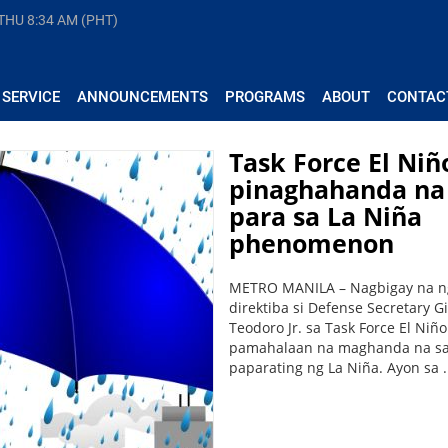
 THU
8:34 AM (PHT)
 SERVICE
ANNOUNCEMENTS
PROGRAMS
ABOUT
CONTAC
Task Force El Niñ
pinaghahanda na
para sa La Niña
phenomenon
METRO MANILA – Nagbigay na n
direktiba si Defense Secretary G
Teodoro Jr. sa Task Force El Niñ
pamahalaan na maghanda na s
paparating ng La Niña. Ayon sa .