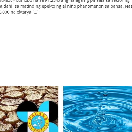
ILA – Lumobo na sa P1.23-B ang halaga ng pinsala sa sektor ng
ra dahil sa matinding epekto ng el niño phenomenon sa bansa. Na
6,000 na ektarya […]