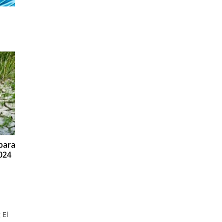
para
024
 El