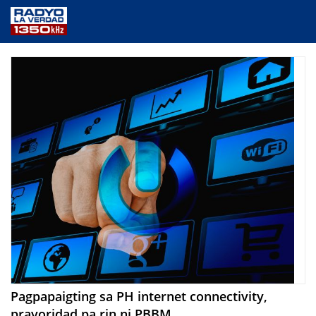
NEWS
PUBLIC SERVICE
ANNOUNCEMENTS
PROGRAMS
ABOUT
CONTACT US
Pagpapaigting sa PH internet connectivity,
prayoridad pa rin ni PBBM