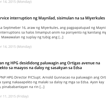
r 14, 2015 (Monday)
rvice interruption ng Maynilad, sisimulan na sa Miyerkules
sa Septmeber 16, araw ng Miyerkules, ang pagpapatupad ng Mayni
interruptions sa halos limamput-anim na porsyento ng kanilang m
 Mawawalan ng suplay ng tubig ang […]
r 14, 2015 (Monday)
n ng HPG desididong paluwagin ang Ortigas avenue na
kto sa maayos na daloy ng sasakyan sa Edsa
PNP HPG Director P/CSupt. Arnold Gunnacao na paluwagin ang Ort
 syang nakaaapekto ng malaki sa daloy ng mga sa Edsa. Ayon kay
 pinababantayan na rin […]
 11, 2015 (Friday)