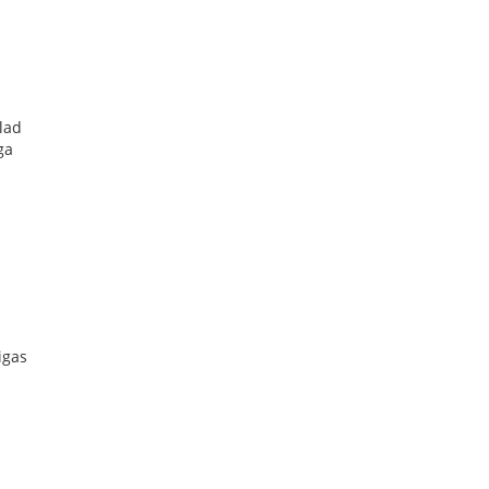
lad
ga
igas