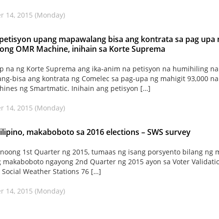
r 14, 2015 (Monday)
 petisyon upang mapawalang bisa ang kontrata sa pag upa 
ong OMR Machine, inihain sa Korte Suprema
 na ng Korte Suprema ang ika-anim na petisyon na humihiling na
g-bisa ang kontrata ng Comelec sa pag-upa ng mahigit 93,000 na
nes ng Smartmatic. Inihain ang petisyon […]
r 14, 2015 (Monday)
pilipino, makaboboto sa 2016 elections – SWS survey
oong 1st Quarter ng 2015, tumaas ng isang porsyento bilang ng 
g makaboboto ngayong 2nd Quarter ng 2015 ayon sa Voter Validati
 Social Weather Stations 76 […]
r 14, 2015 (Monday)