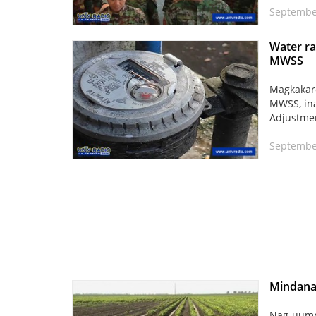
Septembe
Water ra
MWSS
Magkakaro
MWSS, ina
Adjustmen
Septembe
Mindana
Nag-uumpi