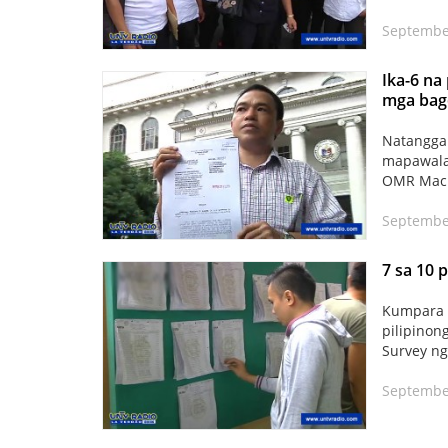
Septembe
Ika-6 na
mga bag
Natanggap
mapawalan
OMR Machi
Septembe
7 sa 10 
Kumpara n
pilipinon
Survey ng
Septembe