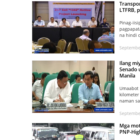
Transpor
LTFRB, p
Pinag-iis
pagpapata
na hindi 
Septembe
Ilang mi
Senado u
Manila
Umaabot 
kilometer
naman sa
Septembe
Mga moto
PNP-Hig