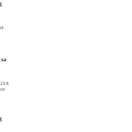
g
ya
 sa
23.8
yon
g