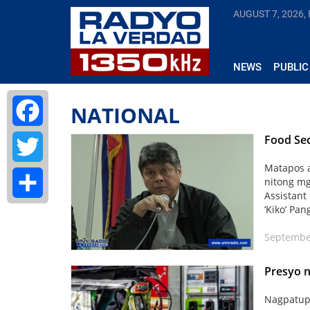
AUGUST 7, 2026, 
NEWS
PUBLIC
NATIONAL
Food Sec
Facebook
Matapos a
Twitter
nitong mg
Assistant
‘Kiko’ Pan
Share
September
Presyo n
Nagpatupa