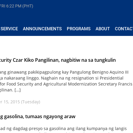
FRI
6:22 PM (PHT)
 SERVICE
ANNOUNCEMENTS
PROGRAMS
ABOUT
CONTAC
urity Czar Kiko Pangilinan, nagbitiw na sa tungkulin
ng ginawang pakikipagpulong kay Pangulong Benigno Aquino III
a nakaraang linggo. Naghain na ng resignation si Presidential
 for Food Security and Agricultural Modernization Secretary Francis
gilinan. […]
 15, 2015 (Tuesday)
g gasolina, tumaas ngayong araw
d ng dagdag-presyo sa gasolina ang ilang kumpanya ng langis