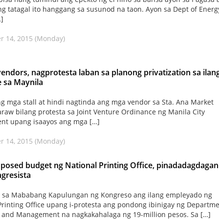
g tatagal ito hanggang sa susunod na taon. Ayon sa Dept of Energy
]
r 14, 2015 (Monday)
endors, nagprotesta laban sa planong privatization sa ilan
 sa Maynila
g mga stall at hindi nagtinda ang mga vendor sa Sta. Ana Market
raw bilang protesta sa Joint Venture Ordinance ng Manila City
nt upang isaayos ang mga […]
r 14, 2015 (Monday)
posed budget ng National Printing Office, pinadadagdagan
ngresista
 sa Mababang Kapulungan ng Kongreso ang ilang empleyado ng
Printing Office upang i-protesta ang pondong ibinigay ng Departm
 and Management na nagkakahalaga ng 19-million pesos. Sa […]