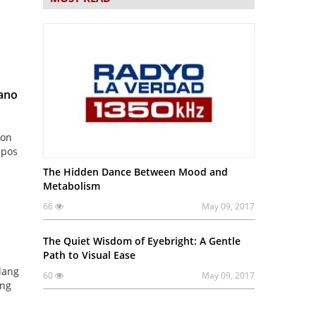
pano
yon
apos
The Hidden Dance Between Mood and
Metabolism
66
May 09, 2017
The Quiet Wisdom of Eyebright: A Gentle
Path to Visual Ease
lang
60
May 09, 2017
ang