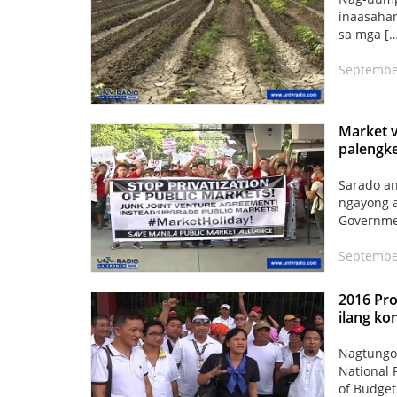
inaasahan
sa mga […
Septembe
Market v
palengke
Sarado an
ngayong a
Governme
Septembe
2016 Pro
ilang ko
Nagtungo
National 
of Budget