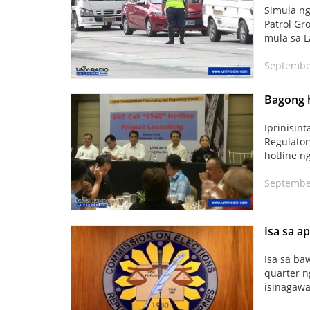
Simula ng
Patrol Gr
mula sa L
Septembe
Bagong h
Iprinisin
Regulato
hotline n
Septembe
Isa sa a
Isa sa ba
quarter n
isinagawa