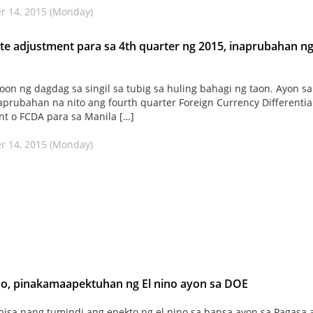
r 14, 2015 (Monday)
te adjustment para sa 4th quarter ng 2015, inaprubahan n
on ng dagdag sa singil sa tubig sa huling bahagi ng taon. Ayon sa
prubahan na nito ang fourth quarter Foreign Currency Differentia
t o FCDA para sa Manila […]
r 14, 2015 (Monday)
o, pinakamaapektuhan ng El nino ayon sa DOE
sa nang tumindi ang epekto ng el nino sa bansa ayon sa Pagasa 