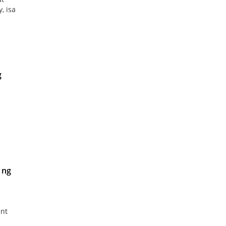
, isa
g
 ng
ent