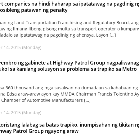
t companies na hindi haharap sa ipatatawag na pagdinig n
osibleng patawan ng penalty
ipan ng Land Transportation Franchising and Regulatory Board, ang
w ng limang libong pisong multa sa transport operator o kumpan
dadalo sa ipatatawag na pagdinig ng ahensya. Layon […]
r 14, 2015 (Monday)
yembro ng gabinete at Highway Patrol Group nagpaliwanag
kol sa kanilang solusyon sa problema sa trapiko sa Metro
sa 360 thousand ang mga sasakyan na dumadaan sa kahabaan ng 
 na Edsa araw-araw ayon kay MMDA Chairman Francis Tolentino A
 Chamber of Automotive Manufacturers […]
r 14, 2015 (Monday)
ristang lalabag sa batas trapiko, inumpisahan ng tikitan n
hway Patrol Group ngayong araw