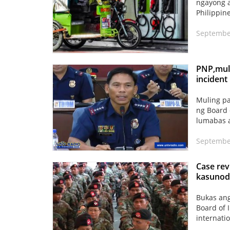
ngayong a
Philippin
September
PNP,mul
incident
Muling pa
ng Board 
lumabas a
September
Case rev
kasunod
Bukas ang
Board of 
internatio