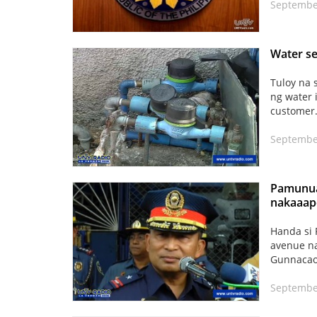
Septembe
Water se
Tuloy na 
ng water 
customer.
Septembe
Pamunua
nakaaape
Handa si 
avenue na
Gunnacao,
September