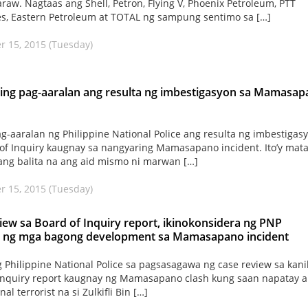
raw. Nagtaas ang Shell, Petron, Flying V, Phoenix Petroleum, PTT
es, Eastern Petroleum at TOTAL ng sampung sentimo sa […]
 15, 2015 (Tuesday)
ing pag-aaralan ang resulta ng imbestigasyon sa Mamasa
g-aaralan ng Philippine National Police ang resulta ng imbestigas
of Inquiry kaugnay sa nangyaring Mamasapano incident. Ito’y mat
ng balita na ang aid mismo ni marwan […]
 15, 2015 (Tuesday)
iew sa Board of Inquiry report, ikinokonsidera ng PNP
 ng mga bagong development sa Mamasapano incident
 Philippine National Police sa pagsasagawa ng case review sa kani
Inquiry report kaugnay ng Mamasapano clash kung saan napatay 
nal terrorist na si Zulkifli Bin […]