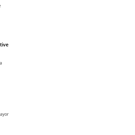
e
tive
sa
ayor