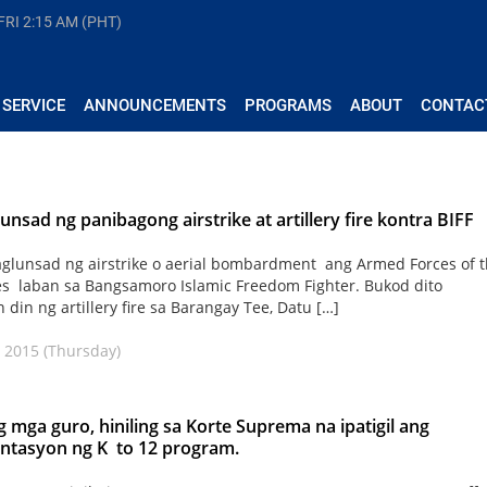
FRI
2:15 AM (PHT)
 SERVICE
ANNOUNCEMENTS
PROGRAMS
ABOUT
CONTAC
unsad ng panibagong airstrike at artillery fire kontra BIFF
glunsad ng airstrike o aerial bombardment ang Armed Forces of 
es laban sa Bangsamoro Islamic Freedom Fighter. Bukod dito
 din ng artillery fire sa Barangay Tee, Datu […]
 2015 (Thursday)
 mga guro, hiniling sa Korte Suprema na ipatigil ang
ntasyon ng K to 12 program.