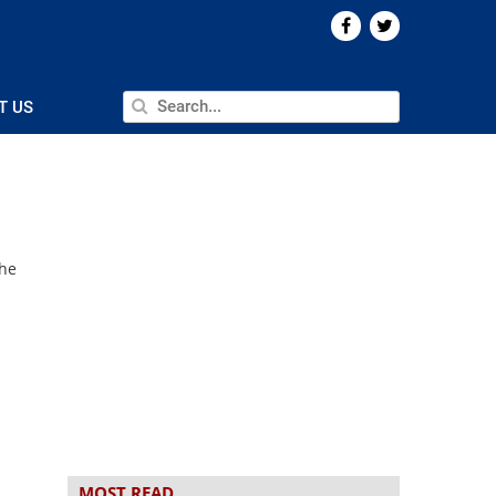
T US
the
MOST READ