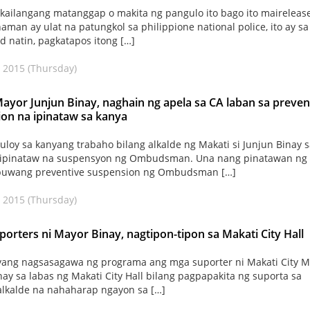
 kailangang matanggap o makita ng pangulo ito bago ito maireleas
naman ay ulat na patungkol sa philippione national police, ito ay sa
d natin, pagkatapos itong […]
 2015 (Thursday)
ayor Junjun Binay, naghain ng apela sa CA laban sa preven
on na ipinataw sa kanya
loy sa kanyang trabaho bilang alkalde ng Makati si Junjun Binay 
g ipinataw na suspensyon ng Ombudsman. Una nang pinatawan ng
buwang preventive suspension ng Ombudsman […]
 2015 (Thursday)
orters ni Mayor Binay, nagtipon-tipon sa Makati City Hall
yang nagsasagawa ng programa ang mga suporter ni Makati City M
nay sa labas ng Makati City Hall bilang pagpapakita ng suporta sa
alkalde na nahaharap ngayon sa […]