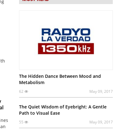
ng
lth
The Hidden Dance Between Mood and
Metabolism
62
May 09, 2017
y
The Quiet Wisdom of Eyebright: A Gentle
al
Path to Visual Ease
ines
55
May 09, 2017
man