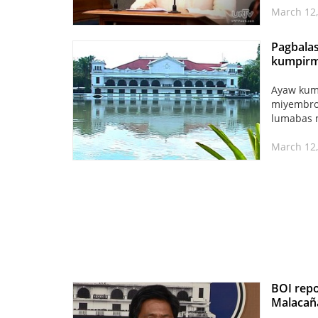
March 12,
Pagbala
kumpirm
Ayaw kum
miyembro 
lumabas n
March 12,
BOI repo
Malacañ