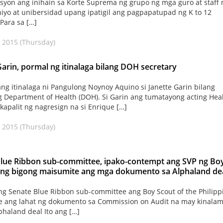
isyon ang inihain sa Korte Suprema ng grupo ng mga guro at staff 
iyo at unibersidad upang ipatigil ang pagpapatupad ng K to 12
Para sa […]
 2015 (Thursday)
Garin, pormal ng itinalaga bilang DOH secretary
ng itinalaga ni Pangulong Noynoy Aquino si Janette Garin bilang
g Department of Health (DOH). Si Garin ang tumatayong acting Hea
 kapalit ng nagresign na si Enrique […]
 2015 (Thursday)
lue Ribbon sub-committee, ipako-contempt ang SVP ng Bo
ung bigong maisumite ang mga dokumento sa Alphaland de
ng Senate Blue Ribbon sub-committee ang Boy Scout of the Philipp
e ang lahat ng dokumento sa Commission on Audit na may kinala
phaland deal Ito ang […]