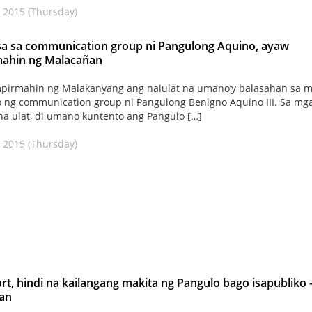
 2015 (Thursday)
sa sa communication group ni Pangulong Aquino, ayaw
ahin ng Malacañan
pirmahin ng Malakanyang ang naiulat na umano’y balasahan sa 
ng communication group ni Pangulong Benigno Aquino III. Sa mg
a ulat, di umano kuntento ang Pangulo […]
 2015 (Thursday)
rt, hindi na kailangang makita ng Pangulo bago isapubliko 
an