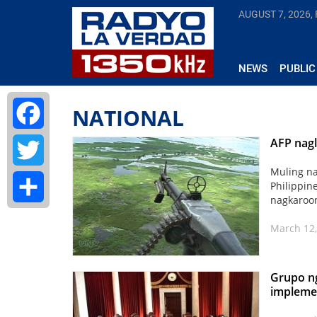
AUGUST 7, 2026, 
NEWS
PUBLIC
NATIONAL
AFP nagl
Facebook
Muling na
Twitter
Philippin
nagkaroon
Share
March 12,
Grupo ng
impleme