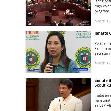
Isang pet
mga koleh
program. 
March 12,
Janette 
Pormal na
kalihim n
secretary
March 12,
Senate B
Scout k
Inatasan 
na isumit
sa BSP-Al