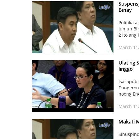
Suspensy
Binay
Pulitika 
Junjun Bi
2 Ito ang i
March 11
Ulat ng 
linggo
Isasapubl
Dangerou
noong Ene
March 11
Makati M
Sinuspind