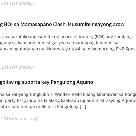
 2015 (Thursday)
ng BOI sa Mamasapano Clash, isusumite ngayong araw
raw nakatakdang isumite ng board of inquiry (BOI) ang kanilang
ugnay sa kanilang imbestigasyon sa madugong labanan sa
no, maguindanao na ikinamatay ng 44 na miyembro ng PNP-Speci
 2015 (Thursday)
agbitiw ng suporta kay Pangulong Aquino
na sa kanyang tungkulin si Walden Bello bilang kinatawan sa Kong
n party-list group na kilalang kaalyado ng administrasyong Aquino
ito sinabihan pa ni Bello si Pangulong […]
, 2015 (Wednesday)