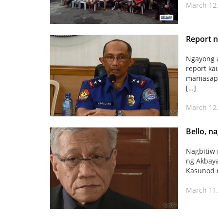
March 12,
Report 
Ngayong a
report ka
mamasapa
[…]
March 12,
Bello, n
Nagbitiw 
ng Akbaya
Kasunod n
March 11