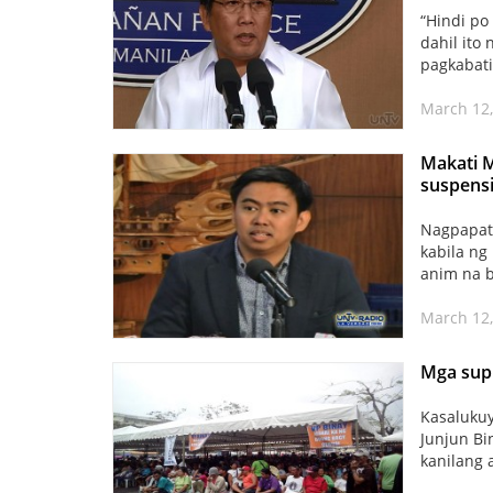
“Hindi po
dahil ito 
pagkabati
March 12,
Makati M
suspensi
Nagpapatu
kabila n
anim na 
March 12,
Mga supp
Kasaluku
Junjun Bi
kanilang 