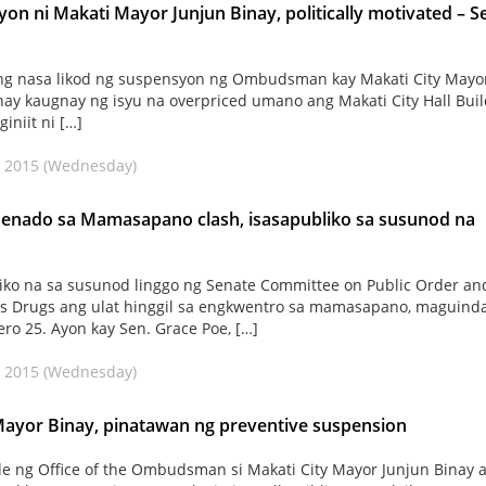
on ni Makati Mayor Junjun Binay, politically motivated – S
ang nasa likod ng suspensyon ng Ombudsman kay Makati City Mayo
nay kaugnay ng isyu na overpriced umano ang Makati City Hall Bui
giniit ni […]
, 2015 (Wednesday)
Senado sa Mamasapano clash, isasapubliko sa susunod na
iko na sa susunod linggo ng Senate Committee on Public Order an
s Drugs ang ulat hinggil sa engkwentro sa mamasapano, maguind
ro 25. Ayon kay Sen. Grace Poe, […]
, 2015 (Wednesday)
ayor Binay, pinatawan ng preventive suspension
e ng Office of the Ombudsman si Makati City Mayor Junjun Binay a