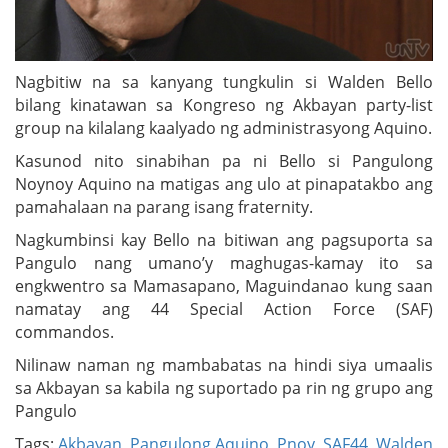
Nagbitiw na sa kanyang tungkulin si Walden Bello
bilang kinatawan sa Kongreso ng Akbayan party-list
group na kilalang kaalyado ng administrasyong Aquino.
Kasunod nito sinabihan pa ni Bello si Pangulong
Noynoy Aquino na matigas ang ulo at pinapatakbo ang
pamahalaan na parang isang fraternity.
Nagkumbinsi kay Bello na bitiwan ang pagsuporta sa
Pangulo nang umano’y maghugas-kamay ito sa
engkwentro sa Mamasapano, Maguindanao kung saan
namatay ang 44 Special Action Force (SAF)
commandos.
Nilinaw naman ng mambabatas na hindi siya umaalis
sa Akbayan sa kabila ng suportado pa rin ng grupo ang
Pangulo
Tags:
Akbayan
,
Pangulong Aquino
,
Pnoy
,
SAF44
,
Walden