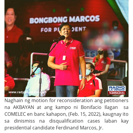
Naghain ng motion for reconsideration ang petitioners
na AKBAYAN at ang kampo ni Bonifacio Ilagan sa
COMELEC en banc kahapon, (Feb. 15, 2022), kaugnay ito
sa dinismiss na disqualification cases laban kay
presidential candidate Ferdinand Marcos, Jr.