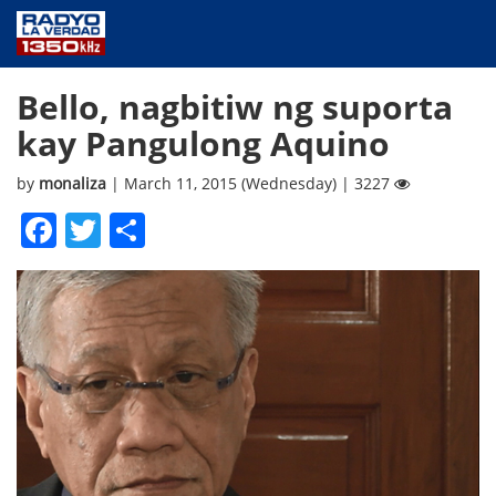
NEWS
Bello, nagbitiw ng suporta
PUBLIC SERVICE
kay Pangulong Aquino
ANNOUNCEMENTS
PROGRAMS
by
monaliza
| March 11, 2015 (Wednesday) | 3227
ABOUT
Facebook
Twitter
Share
CONTACT US