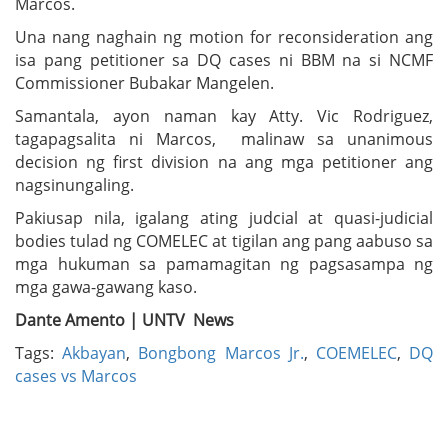
Marcos.
Una nang naghain ng motion for reconsideration ang
isa pang petitioner sa DQ cases ni BBM na si NCMF
Commissioner Bubakar Mangelen.
Samantala, ayon naman kay Atty. Vic Rodriguez,
tagapagsalita ni Marcos, malinaw sa unanimous
decision ng first division na ang mga petitioner ang
nagsinungaling.
Pakiusap nila, igalang ating judcial at quasi-judicial
bodies tulad ng COMELEC at tigilan ang pang aabuso sa
mga hukuman sa pamamagitan ng pagsasampa ng
mga gawa-gawang kaso.
Dante Amento | UNTV News
Tags:
Akbayan
,
Bongbong Marcos Jr.
,
COEMELEC
,
DQ
cases vs Marcos