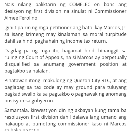
Nais nilang baliktarin ng COMELEC en banc ang
desisyon ng first division na sinulat ni Commissioner
Aimee Ferolino.
Iginiit pa rin ng mga petitioner ang hatol kay Marcos, Jr.
sa isang krimeng may kinalaman sa moral turpitude
dahil sa hindi paghahain ng income tax return.
Dagdag pa ng mga ito, bagamat hindi binanggit sa
ruling ng Court of Appeals, na si Marcos ay perpetually
disqualified sa anumang government position at
pagtakbo sa halalan.
Pinatawan itong makulong ng Quezon City RTC, at ang
paglabag sa tax code ay may ground para tuluyang
pagkadiswalipika sa pagtakbo o paghawak ng anomang
posisyon sa gobyerno.
Samantala, kinwestiyon din ng akbayan kung tama ba
resolusyon first division dahil dalawa lang umano ang
nakaupo at bumotong commissioner kaso ni Marcos
sa halip na tatlo.