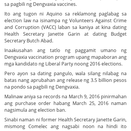
sa pagbili ng Dengvaxia vaccines.
Ito ang tugon ni Aquino sa reklamong paglabag sa
election law na isinampa ng Volunteers Against Crime
and Corruption (VACC) laban sa kaniya at kina dating
Health Secretary Janette Garin at dating Budget
Secretary Butch Abad.
Inaakusahan ang tatlo ng paggamit umano ng
Dengvaxia vaccination program upang mapaboran ang
mga kandidato ng Liberal Party noong 2016 elections.
Pero ayon sa dating pangulo, wala silang nilabag na
batas nang aprubahan ang release ng 3.5 billion pesos
na pondo sa pagbili ng Dengvaxia.
Malinaw aniya sa records na March 9, 2016 pinirmahan
ang purchase order habang March 25, 2016 naman
nagsimula ang election ban.
Sinabi naman ni former Health Secretary Janette Garin,
mismong Comelec ang nagsabi noon na hindi ito