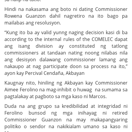
Hindi na nakasama ang boto ni dating Commissioner
Rowena Guanzon dahil nagretiro na ito bago pa
mailabas ang resolusyon.
“Kung ito ba ay valid yunng naging decision kasi di ba
according to the internal rules of the COMELEC dapat
ang isang division ay constituted ng tatlong
commissioners at tandaan nating noong nilabas nila
ang desisyon dalawang commissioner lamang ang
nakaupo at nag participate doon sa process na ito,”
ayon kay Percival Cendaña, Akbayan
Kaugnay nito, hiniling ng Akbayan kay Commissioner
Aimee Ferolino na mag-inhibit o huwag na sumama sa
pagtalakay at pagboto sa mga kaso ni Marcos.
Duda na ang grupo sa kredibilidad at integridad ni
Ferolino bunsod ng mga inihayag ni retired
Commissioner Guanzon na may makapangyaring
politiko o sendor na nakikialam umano sa kaso ni