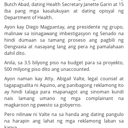
Butch Abad, dating Health Secretary Janette Garin at 15
iba pang mga kasalukuyan at dating opisyal ng
Department of Health.
Ayon kay Diego Magpantay, ang presidente ng grupo,
malinaw sa isinagawang imbestigasyon ng Senado na
hindi dumaan sa tamang proseso ang pagbili ng
Dengvaxia at nasayang lang ang pera ng pamalahaan
dahil dito.
Anila, sa 3.5 bilyong piso na budget para sa proyekto,
500 milyong piso dito ang unaccounted.
Ayon naman kay Atty. Abigail Valte, legal counsel at
tagapagsalita ni Aquino, ang panibagong reklamong ito
ay hindi talaga para mapanagot ang sinoman kundi
nais lamang umano ng mga complainant na
magkaroon ng pwesto sa gobyerno.
Pero nilinaw ni Valte na sa handa ang dating pangulo
na harapin ang lahat ng mga reklamong laban sa
kanya.