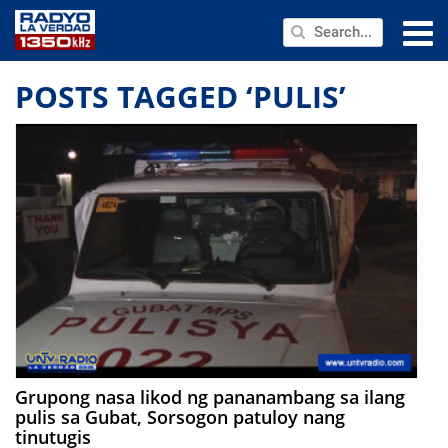
NEWS
POSTS TAGGED ‘PULIS’
PUBLIC SERVICE
ANNOUNCEMENTS
PROGRAMS
ABOUT
CONTACT US
Grupong nasa likod ng pananambang sa ilang
pulis sa Gubat, Sorsogon patuloy nang
tinutugis