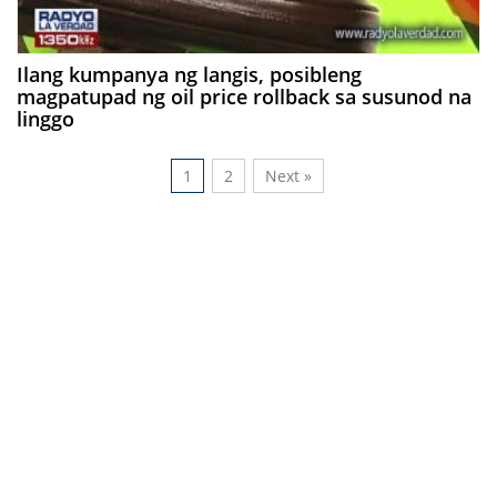
Ilang kumpanya ng langis, posibleng
magpatupad ng oil price rollback sa susunod na
linggo
1
2
Next »