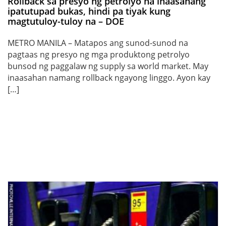
Rollback sa presyo ng petrolyo na inaasahang
ipatutupad bukas, hindi pa tiyak kung
magtutuloy-tuloy na – DOE
METRO MANILA – Matapos ang sunod-sunod na
pagtaas ng presyo ng mga produktong petrolyo
bunsod ng paggalaw ng supply sa world market. May
inaasahan namang rollback ngayong linggo. Ayon kay
[…]