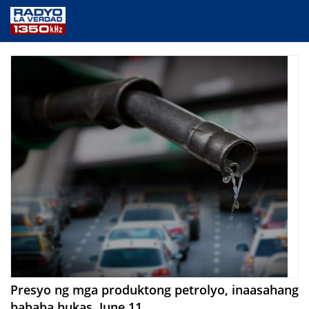
NEWS
PUBLIC SERVICE
ANNOUNCEMENTS
PROGRAMS
ABOUT
CONTACT US
Presyo ng mga produktong petrolyo, inaasahang
bababa bukas, June 11