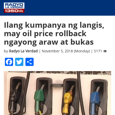
NEWS
Ilang kumpanya ng langis,
PUBLIC SERVICE
may oil price rollback
ANNOUNCEMENTS
ngayong araw at bukas
PROGRAMS
ABOUT
by
Radyo La Verdad
| November 5, 2018 (Monday) | 5171
CONTACT US
Facebook
Twitter
Share