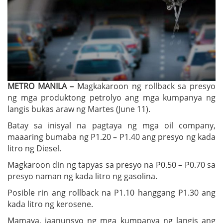
METRO MANILA –
Magkakaroon ng rollback sa presyo
ng mga produktong petrolyo ang mga kumpanya ng
langis bukas araw ng Martes (June 11).
Batay sa inisyal na pagtaya ng mga oil company,
maaaring bumaba ng P1.20 – P1.40 ang presyo ng kada
litro ng Diesel.
Magkaroon din ng tapyas sa presyo na P0.50 – P0.70 sa
presyo naman ng kada litro ng gasolina.
Posible rin ang rollback na P1.10 hanggang P1.30 ang
kada litro ng kerosene.
Mamaya, iaanunsyo ng mga kumpanya ng langis ang