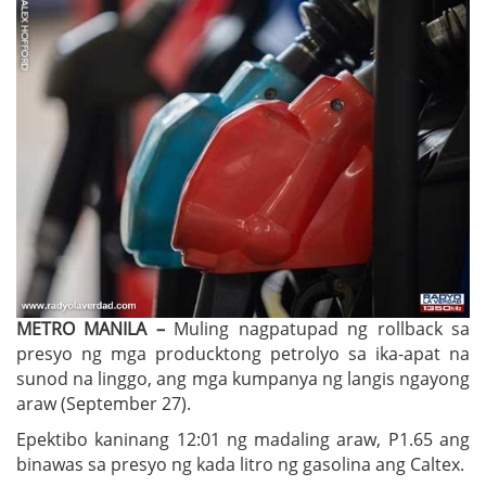
METRO MANILA –
Muling nagpatupad ng rollback sa
presyo ng mga producktong petrolyo sa ika-apat na
sunod na linggo, ang mga kumpanya ng langis ngayong
araw (September 27).
Epektibo kaninang 12:01 ng madaling araw, P1.65 ang
binawas sa presyo ng kada litro ng gasolina ang Caltex.