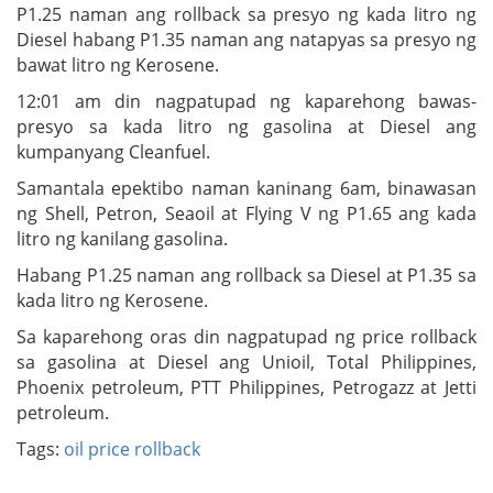
P1.25 naman ang rollback sa presyo ng kada litro ng
Diesel habang P1.35 naman ang natapyas sa presyo ng
bawat litro ng Kerosene.
12:01 am din nagpatupad ng kaparehong bawas-
presyo sa kada litro ng gasolina at Diesel ang
kumpanyang Cleanfuel.
Samantala epektibo naman kaninang 6am, binawasan
ng Shell, Petron, Seaoil at Flying V ng P1.65 ang kada
litro ng kanilang gasolina.
Habang P1.25 naman ang rollback sa Diesel at P1.35 sa
kada litro ng Kerosene.
Sa kaparehong oras din nagpatupad ng price rollback
sa gasolina at Diesel ang Unioil, Total Philippines,
Phoenix petroleum, PTT Philippines, Petrogazz at Jetti
petroleum.
Tags:
oil price rollback