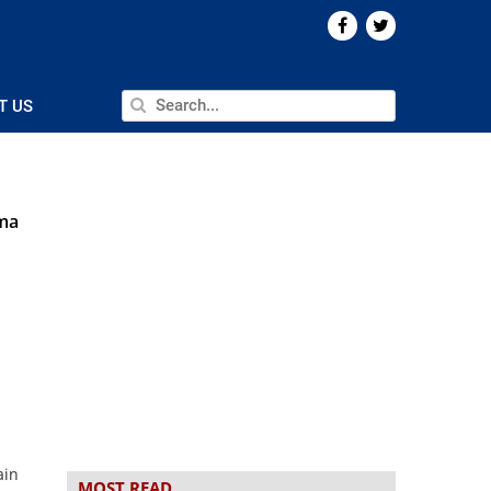
T US
ima
n
ain
MOST READ