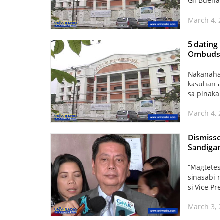
Gil Buen
March 4, 
5 dating
Ombudsm
Nakanaha
kasuhan a
sa pinak
March 4, 
Dismisse
Sandiga
“Magtetes
sinasabi 
si Vice P
March 3, 