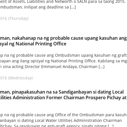
ent of Assets, Liabilities and Networth o SALN para sa taong 2015.
mbudsman, inilipat ang deadline sa […]
 2016 (Thursday)
an, nakahanap na ng probable cause upang kasuhan ang
syal ng National Printing Office
p na ng probable cause ang Ombudsman upang kasuhan ng graft
ayan ang ilang opisyal ng National Printing Office. Kabilang sa m
 sina acting Director Emmanuel Andaya, Chairman […]
 2016 (Wednesday)
an, pinapakasuhan na sa Sandiganbayan si dating Local
ilities Administration Former Chairman Prospero Pichay at
p na ng probable cause ang Office of the Ombudsman para kasu
anbayan si dating Local Water Utilities Administration Chairman
Pichay. Sa resolusyon ng anti-graft agency, sinabi nitong […]