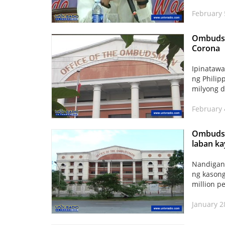
February 5
Ombudsm
Corona
Ipinatawa
ng Philip
milyong d
February 
Ombudsm
laban ka
Nandigan
ng kasong
million pe
January 2