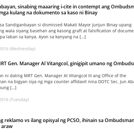
nbayan, sinabing maaaring i-cite in contempt ang Ombuds
 mga kulang na dokumento sa kaso ni Binay
 sa Sandiganbayan si dismissed Makati Mayor Junjun Binay upang
g wala siyang basehan ang kasong graft at falsification of docume
pa laban sa kanya. Ayon sa kanyang na […]
 2016 (Wednesday)
MRT Gen. Manager Al Vitangcol, ginigipit umano ng Ombud
 ni dating MRT Gen. Manager Al Vitangcol III ang Office of the
 na bigyan siya ng mga counter affidavit nina DOTC Sec. Jun Ab
 kung […]
2016 (Tuesday)
g reklamo vs ilang opisyal ng PCSO, ihinain sa Ombudsma
 araw