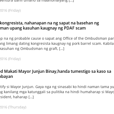
aventura dahil umano sa maanomalyang […]
2016 (Friday)
 kongresista, nahanapan na ng sapat na basehan ng
an upang kasuhan kaugnay ng PDAF scam
p na ng probable cause o sapat ang Office of the Ombudsman pa
ng limang dating kongresista kaugnay ng pork barrel scam. Kabil
akasuhan ng Ombudsman ng graft, […]
2016 (Friday)
d Makati Mayor Junjun Binay,handa tumestigo sa kaso sa
nbayan
tify si Mayor Junjun. Gaya nga ng sinasabi ko hindi naman tama y
ng kanilang mga katunggali sa pulitika na hindi humaharap si Mayo
resident, haharap […]
2016 (Thursday)