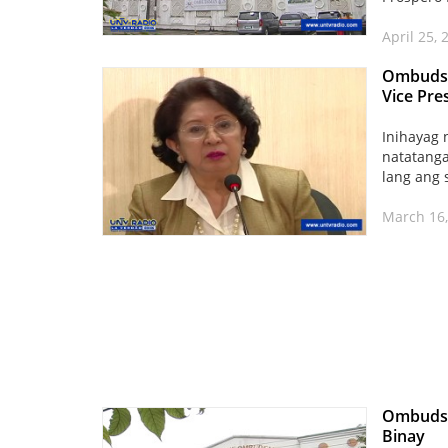
April 25,
Ombudsm
Vice Pre
Inihayag
natatanga
lang ang
March 16
Ombudsm
Binay