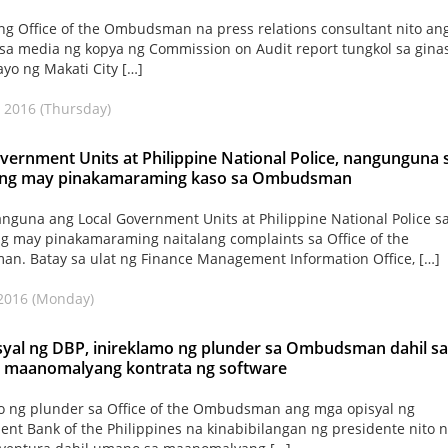
 ng Office of the Ombudsman na press relations consultant nito an
sa media ng kopya ng Commission on Audit report tungkol sa gina
ayo ng Makati City […]
 2016 (Thursday)
vernment Units at Philippine National Police, nangunguna 
n ng may pinakamaraming kaso sa Ombudsman
nguna ang Local Government Units at Philippine National Police s
ng may pinakamaraming naitalang complaints sa Office of the
. Batay sa ulat ng Finance Management Information Office, […]
2016 (Monday)
yal ng DBP, inireklamo ng plunder sa Ombudsman dahil sa
 maanomalyang kontrata ng software
o ng plunder sa Office of the Ombudsman ang mga opisyal ng
nt Bank of the Philippines na kinabibilangan ng presidente nito n