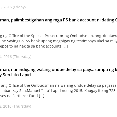
, 2016 (Friday)
an, paiimbestigahan ang mga PS bank account ni dating C
g ng Office of the Special Prosecutor ng Ombudsman, ang kinataw
pine Savings o P-S bank upang magbigay ng testimonya ukol sa mil
eposito na nakita sa bank accounts […]
4, 2016 (Thursday)
an, nanindigang walang undue delay sa pagsasampa ng 
y Sen.Lito Lapid
 ang Office of the Ombudsman na walang undue delay sa pagsas
 laban kay Sen.Manuel “Lito” Lapid noong 2015. Kaugay ito ng 728
sos na Fertilizer Fund […]
8, 2016 (Thursday)