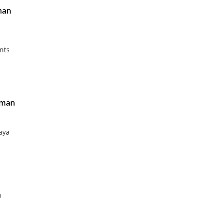
man
nts
sman
aya
n