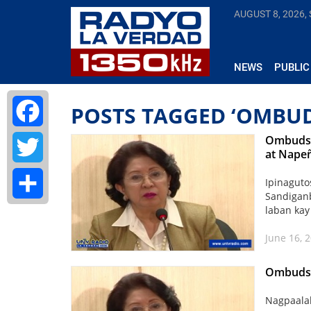
AUGUST 8, 2026,
NEWS
PUBLIC
POSTS TAGGED ‘OMBU
Ombudsm
Facebook
at Nape
Twitter
Ipinagut
Sandiganb
laban kay
Share
June 16, 
Ombudsm
Nagpaala