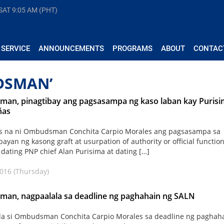
 SAT
9:05 AM (PHT)
 SERVICE
ANNOUNCEMENTS
PROGRAMS
ABOUT
CONTAC
DSMAN’
an, pinagtibay ang pagsasampa ng kaso laban kay Puris
ñas
os na ni Ombudsman Conchita Carpio Morales ang pagsasampa sa
ayan ng kasong graft at usurpation of authority or official functio
 dating PNP chief Alan Purisima at dating […]
2016 (Thursday)
an, nagpaalala sa deadline ng paghahain ng SALN
la si Ombudsman Conchita Carpio Morales sa deadline ng paghah