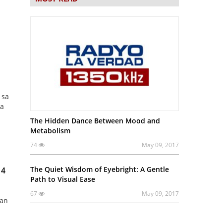
 sa
ga
The Hidden Dance Between Mood and
Metabolism
74
May 09, 2017
The Quiet Wisdom of Eyebright: A Gentle
 4
Path to Visual Ease
67
May 09, 2017
han