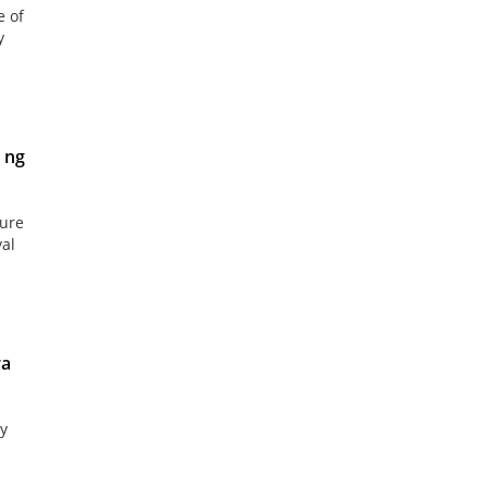
e of
y
 ng
ture
yal
ra
ay
a