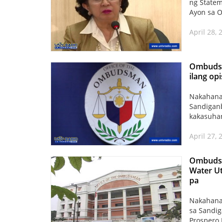
ng Statem
Ayon sa O
April 28,
Ombudsm
ilang opi
Nakahana
Sandiganb
kakasuhan
April 27,
Ombudsm
Water Ut
pa
Nakahana
sa Sandig
Prospero 