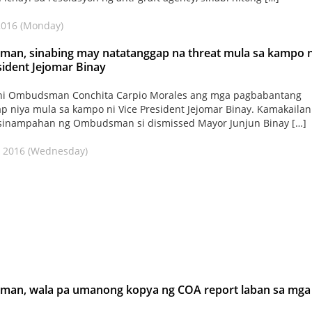
 2016 (Monday)
an, sinabing may natatanggap na threat mula sa kampo n
sident Jejomar Binay
 ni Ombudsman Conchita Carpio Morales ang mga pagbabantang
p niya mula sa kampo ni Vice President Jejomar Binay. Kamakailan
 sinampahan ng Ombudsman si dismissed Mayor Junjun Binay […]
, 2016 (Wednesday)
an, wala pa umanong kopya ng COA report laban sa mga