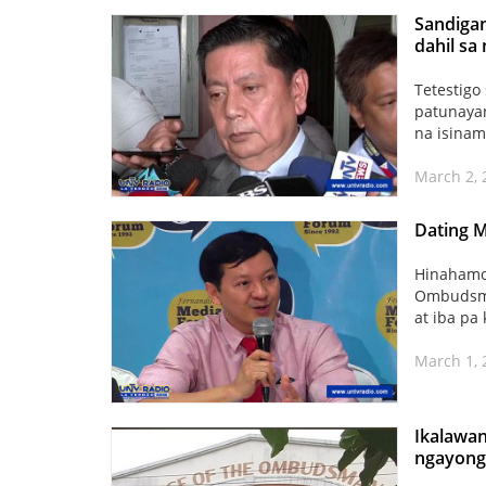
Sandiga
dahil sa
Tetestigo
patunayan
na isinam
March 2,
Dating 
Hinahamon
Ombudsman
at iba pa
March 1, 
Ikalawan
ngayong