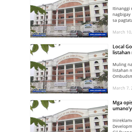
Itinanggi
nagbigay 
sa pagtat
March 10,
Local Go
listaha
Muling na
listahan 
Ombudsman
March 7, 
Mga opis
umano’y
Inireklam
Developme