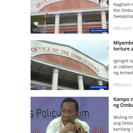
Naghain n
the Ombud
Sweepstak
February 
Miyembr
torture 
Iginigiit
at robber
ng Armed 
February 
Kampo ni
ng Ombud
Muling ti
ang Ombu
kanilang 