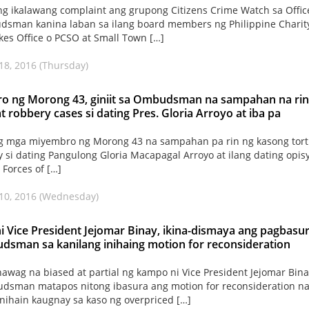
g ikalawang complaint ang grupong Citizens Crime Watch sa Offic
sman kanina laban sa ilang board members ng Philippine Charit
es Office o PCSO at Small Town […]
18, 2016 (Thursday)
o ng Morong 43, giniit sa Ombudsman na sampahan na rin
at robbery cases si dating Pres. Gloria Arroyo at iba pa
 ng mga miyembro ng Morong 43 na sampahan pa rin ng kasong tor
y si dating Pangulong Gloria Macapagal Arroyo at ilang dating opis
Forces of […]
10, 2016 (Wednesday)
 Vice President Jejomar Binay, ikina-dismaya ang pagbasu
sman sa kanilang inihaing motion for reconsideration
nawag na biased at partial ng kampo ni Vice President Jejomar Bin
dsman matapos nitong ibasura ang motion for reconsideration n
inihain kaugnay sa kaso ng overpriced […]