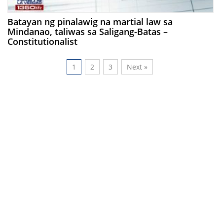
Batayan ng pinalawig na martial law sa
Mindanao, taliwas sa Saligang-Batas –
Constitutionalist
1
2
3
Next »