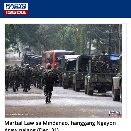
NEWS
PUBLIC SERVICE
ANNOUNCEMENTS
PROGRAMS
ABOUT
CONTACT US
Martial Law sa Mindanao, hanggang Ngayon
Araw nalang (Dec. 31)