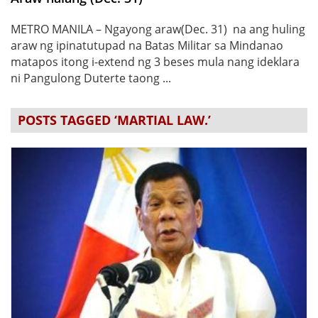
METRO MANILA – Ngayong araw(Dec. 31) na ang huling
araw ng ipinatutupad na Batas Militar sa Mindanao
matapos itong i-extend ng 3 beses mula nang ideklara
ni Pangulong Duterte taong ...
POSTS TAGGED ‘MARTIAL LAW.’