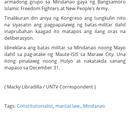
armadong grupo sa Mindanao gaya ng Bangsamoro
Islamic Freedom Fighters at New People’s Army.
Tinalikuran din aniya ng Kongreso ang tungkulin nito
na siyasatin ang pagpapalawig ng batas-militar dahil
inaprubahan kaagad ito matapos ang ilang oras na
deliberasyon.
Idineklara ang batas militar sa Mindanao noong Mayo
dahil sa pag-atake ng Maute-ISIS sa Marawi City. Una
itong pinalawig noong Hulyo at nakatakda sanang
mapaso sa December 31.
( Macky Libradilla / UNTV Correspondent )
Tags:
Constitutionalist
,
martial law.
,
Mindanao