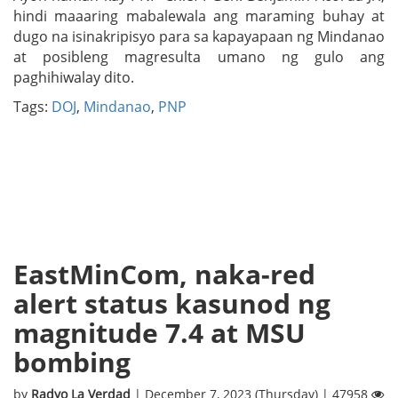
hindi maaaring mabalewala ang maraming buhay at
dugo na isinakripisyo para sa kapayapaan ng Mindanao
at posibleng magresulta umano ng gulo ang
paghihiwalay dito.
Tags:
DOJ
,
Mindanao
,
PNP
EastMinCom, naka-red
alert status kasunod ng
magnitude 7.4 at MSU
bombing
by
Radyo La Verdad
| December 7, 2023 (Thursday) | 47958