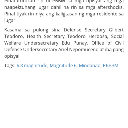
Pinatututukan rin ni PBBM sa mga opisyal ang mga
naapektuhang lugar dahil na rin sa mga aftershocks.
Pinatitiyak rin niya ang kaligtasan ng mga residente sa
lugar.
Kasama sa pulong sina Defense Secretary Gilbert
Teodoro, Health Secretary Teodoro Herbosa, Social
Welfare Undersecretary Edu Punay, Office of Civil
Defense Undersecretary Ariel Nepomuceno at iba pang
opisyal.
Tags:
6.8 magnitude
,
Magnitude 6
,
Mindanao
,
PBBBM