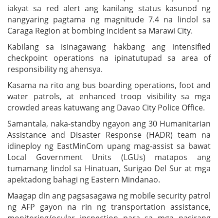
iakyat sa red alert ang kanilang status kasunod ng
nangyaring pagtama ng magnitude 7.4 na lindol sa
Caraga Region at bombing incident sa Marawi City.
Kabilang sa isinagawang hakbang ang intensified
checkpoint operations na ipinatutupad sa area of
responsibility ng ahensya.
Kasama na rito ang bus boarding operations, foot and
water patrols, at enhanced troop visibility sa mga
crowded areas katuwang ang Davao City Police Office.
Samantala, naka-standby ngayon ang 30 Humanitarian
Assistance and Disaster Response (HADR) team na
idineploy ng EastMinCom upang mag-assist sa bawat
Local Government Units (LGUs) matapos ang
tumamang lindol sa Hinatuan, Surigao Del Sur at mga
apektadong bahagi ng Eastern Mindanao.
Maagap din ang pagsasagawa ng mobile security patrol
ng AFP gayon na rin ng transportation assistance,
monitoring/ocular inspection para sa mga nasirang