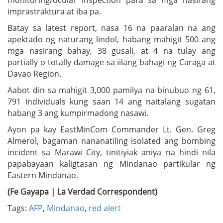
imprastraktura at iba pa.
Batay sa latest report, nasa 16 na paaralan na ang
apektado ng naturang lindol, habang mahigit 500 ang
mga nasirang bahay, 38 gusali, at 4 na tulay ang
partially o totally damage sa iilang bahagi ng Caraga at
Davao Region.
Aabot din sa mahigit 3,000 pamilya na binubuo ng 61,
791 individuals kung saan 14 ang naitalang sugatan
habang 3 ang kumpirmadong nasawi.
Ayon pa kay EastMinCom Commander Lt. Gen. Greg
Almerol, bagaman nananatiling isolated ang bombing
incident sa Marawi City, tinitiyiak aniya na hindi nila
papabayaan kaligtasan ng Mindanao partikular ng
Eastern Mindanao.
(Fe Gayapa | La Verdad Correspondent)
Tags:
AFP
,
Mindanao
,
red alert