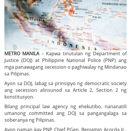
METRO MANILA
– Kapwa tinutulan ng Department of
Justice (DOJ) at Philippine National Police (PNP) ang
mga panawagang secession o paghiwalay ng Mindanao
sa Pilipinas.
Ayon sa DOJ, labag sa prinsipyo ng democratic society
ang secession alinsunod sa Article 2, Section 2 ng
konstitusyon.
Bilang principal law agency ng ehekutibo, nananatili
umanong committed ang DOJ sa pangangalaga sa
soberanya ng Pilipinas.
Ayon naman kay PNP Chief PGen. Benjamin Acorda Jr.,