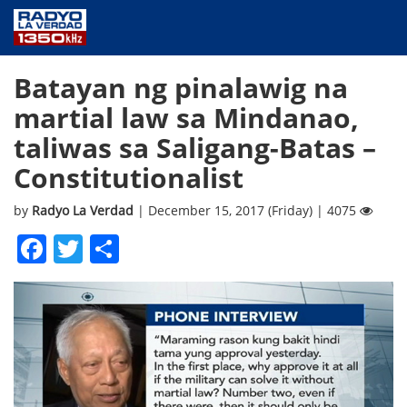
NEWS
Batayan ng pinalawig na
PUBLIC SERVICE
martial law sa Mindanao,
ANNOUNCEMENTS
taliwas sa Saligang-Batas –
PROGRAMS
Constitutionalist
ABOUT
CONTACT US
by
Radyo La Verdad
| December 15, 2017 (Friday) | 4075
Facebook
Twitter
Share