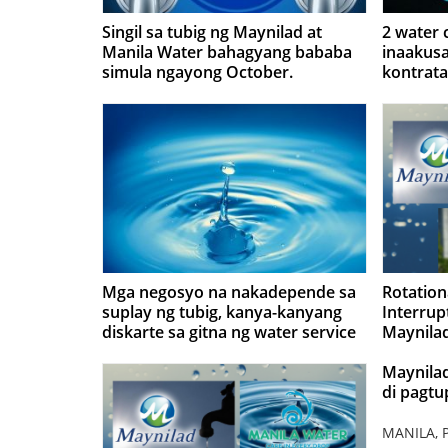
Singil sa tubig ng Maynilad at
2 water 
Manila Water bahagyang bababa
inaakus
simula ngayong October.
kontrata
malulugi
Mga negosyo na nakadepende sa
Rotation
suplay ng tubig, kanya-kanyang
Interrup
diskarte sa gitna ng water service
Maynilad
interruptions
Ngayong
Maynila
di pagtu
MANILA, P