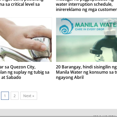
 sa critical level sa
water interruption schedule,
inirereklamo ng mga customer
Manila Water at Maynilad
gar sa Quezon City,
20 Barangay, hindi sisingilin ng
n ng suplay ng tubig sa
Manila Water ng konsumo sa t
 at Sabado
ngayong Abril
1
2
Next »
+632 8 442 625