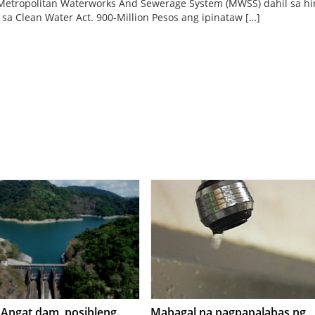
Metropolitan Waterworks And Sewerage System (MWSS) dahil sa hi
sa Clean Water Act. 900-Million Pesos ang ipinataw […]
 Angat dam, posibleng
Mabagal na pagpapalabas ng