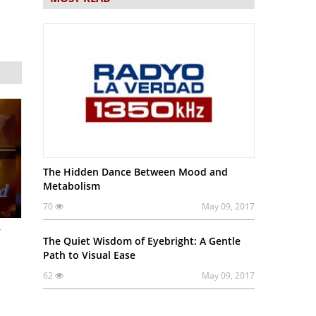
The Hidden Dance Between Mood and
Metabolism
70
May 09, 2017
y
The Quiet Wisdom of Eyebright: A Gentle
Path to Visual Ease
62
May 09, 2017