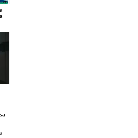
na
a
sa
la