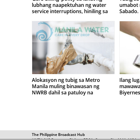
lubhang naapektuhan ng water
umabot na
service interruptions, hiniling sa
Sabado.
MWSS
Alokasyon ng tubig sa Metro
Ilang lu
Manila muling binawasan ng
mawawala
NWRB dahil sa patuloy na
Biyernes
pagbaba ng lebel ng tubig sa Angat
dam
The Philippine Broadcast Hub
UNTV, 915 Barangay Philam, EDSA, Quezon City M.M. 1104