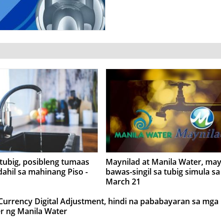
a tubig, posibleng tumaas
Maynilad at Manila Water, ma
dahil sa mahinang Piso -
bawas-singil sa tubig simula sa
March 21
Currency Digital Adjustment, hindi na pababayaran sa mga
r ng Manila Water