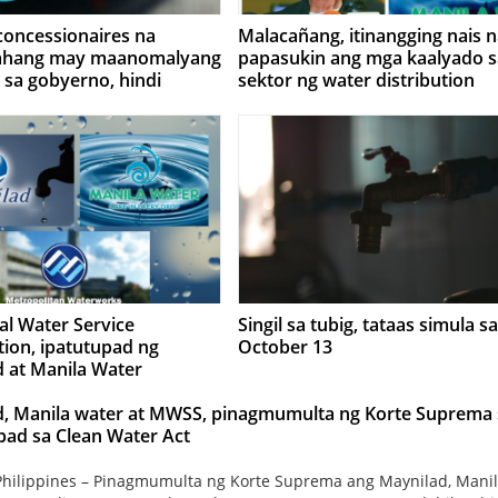
concessionaires na
Malacañang, itinangging nais 
ahang may maanomalyang
papasukin ang mga kaalyado s
 sa gobyerno, hindi
sektor ng water distribution
 – Malacañang
al Water Service
Singil sa tubig, tataas simula sa
tion, ipatutupad ng
October 13
 at Manila Water
 araw (October 24)
d, Manila water at MWSS, pinagmumulta ng Korte Suprema 
pad sa Clean Water Act
hilippines – Pinagmumulta ng Korte Suprema ang Maynilad, Mani