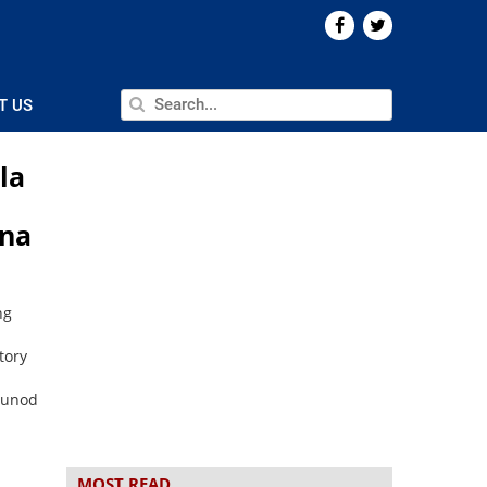
T US
la
 na
ng
tory
sunod
MOST READ