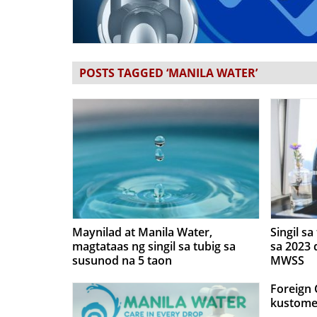
POSTS TAGGED ‘MANILA WATER’
Maynilad at Manila Water,
Singil s
magtataas ng singil sa tubig sa
sa 2023 
susunod na 5 taon
MWSS
Foreign 
kustome