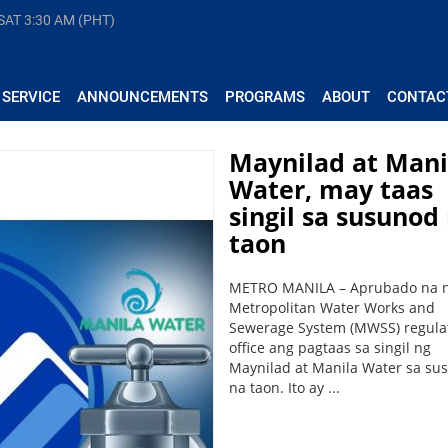
 SAT
3:30 AM (PHT)
 SERVICE
ANNOUNCEMENTS
PROGRAMS
ABOUT
CONTAC
Maynilad at Mani
Water, may taas
singil sa susunod
taon
METRO MANILA – Aprubado na 
Metropolitan Water Works and
Sewerage System (MWSS) regula
office ang pagtaas sa singil ng
Maynilad at Manila Water sa su
na taon. Ito ay ...