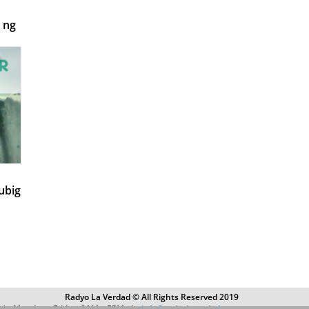
 ng
ubig
Radyo La Verdad © All Rights Reserved 2019
4 | Monday – Friday, 8AM – 5PM |
info@radyolaverdad.com