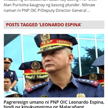
Alan Purisima kaugnay ng kasong plunder. Nilinaw
naman ni PNP OIC P/Deputy Director General ...
POSTS TAGGED ‘LEONARDO ESPINA’
Pagreresign umano ni PNP OIC Leonardo Espina,
hindi pa kinukumpirma ng Malacañang