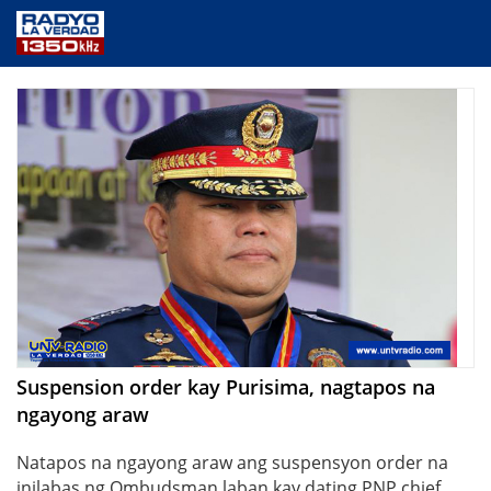
NEWS
PUBLIC SERVICE
ANNOUNCEMENTS
PROGRAMS
ABOUT
CONTACT US
Suspension order kay Purisima, nagtapos na
ngayong araw
Natapos na ngayong araw ang suspensyon order na
inilabas ng Ombudsman laban kay dating PNP chief