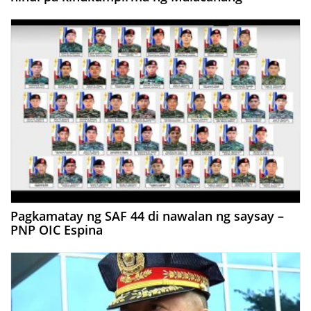
Pagkamatay ng SAF 44 di nawalan ng saysay –
PNP OIC Espina