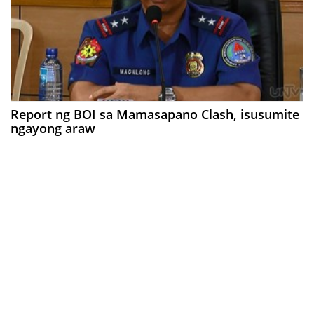
Report ng BOI sa Mamasapano Clash, isusumite
ngayong araw