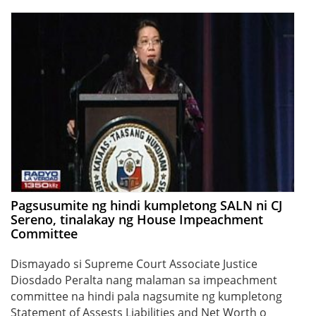
Pagsusumite ng hindi kumpletong SALN ni CJ
Sereno, tinalakay ng House Impeachment
Committee
Dismayado si Supreme Court Associate Justice
Diosdado Peralta nang malaman sa impeachment
committee na hindi pala nagsumite ng kumpletong
Statement of Assests Liabilities and Net Worth o