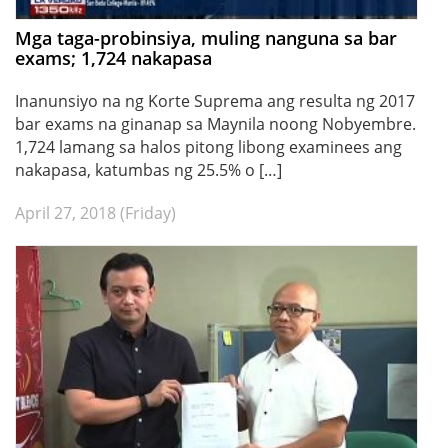
Mga taga-probinsiya, muling nanguna sa bar
exams; 1,724 nakapasa
Inanunsiyo na ng Korte Suprema ang resulta ng 2017
bar exams na ginanap sa Maynila noong Nobyembre.
1,724 lamang sa halos pitong libong examinees ang
nakapasa, katumbas ng 25.5% o […]
April 27, 2018 (Friday)