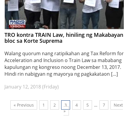
TRO kontra TRAIN Law, hiniling ng Makabayan
bloc sa Korte Suprema
Walang quorum nang ratipikahan ang Tax Reform for
Acceleration and Inclusion o Train Law sa mababang
kapulungan ng kongreso noong December 13, 2017.
Hindi rin nabigyan ng mayorya ng pagkakataon […]
January 12, 2018 (Friday)
« Previous
1
2
3
4
5
…
7
Next
»