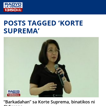
NEWS
POSTS TAGGED ‘KORTE
PUBLIC SERVICE
SUPREMA’
ANNOUNCEMENTS
PROGRAMS
ABOUT
CONTACT US
“Barkadahan” sa Korte Suprema, binatikos ni