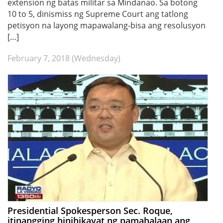
extension ng batas militar sa Mindanao. Sa botong
10 to 5, dinismiss ng Supreme Court ang tatlong
petisyon na layong mapawalang-bisa ang resolusyon
[…]
February 7, 2018 (Wednesday)
Presidential Spokesperson Sec. Roque,
itinangging hinihikayat ng pamahalaan ang