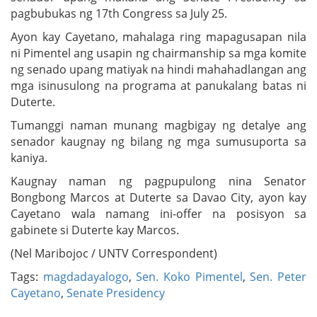
pagbubukas ng 17th Congress sa July 25.
Ayon kay Cayetano, mahalaga ring mapagusapan nila
ni Pimentel ang usapin ng chairmanship sa mga komite
ng senado upang matiyak na hindi mahahadlangan ang
mga isinusulong na programa at panukalang batas ni
Duterte.
Tumanggi naman munang magbigay ng detalye ang
senador kaugnay ng bilang ng mga sumusuporta sa
kaniya.
Kaugnay naman ng pagpupulong nina Senator
Bongbong Marcos at Duterte sa Davao City, ayon kay
Cayetano wala namang ini-offer na posisyon sa
gabinete si Duterte kay Marcos.
(Nel Maribojoc / UNTV Correspondent)
Tags:
magdadayalogo
,
Sen. Koko Pimentel
,
Sen. Peter
Cayetano
,
Senate Presidency