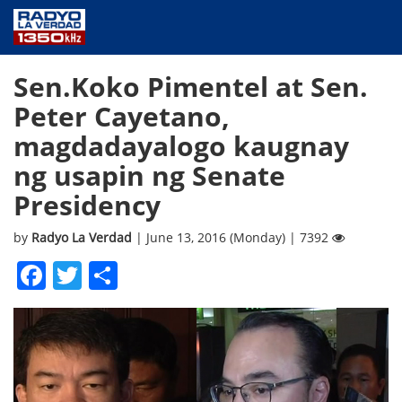
NEWS
Sen.Koko Pimentel at Sen.
PUBLIC SERVICE
Peter Cayetano,
ANNOUNCEMENTS
magdadayalogo kaugnay
PROGRAMS
ng usapin ng Senate
ABOUT
Presidency
CONTACT US
by
Radyo La Verdad
| June 13, 2016 (Monday) | 7392
Facebook
Twitter
Share