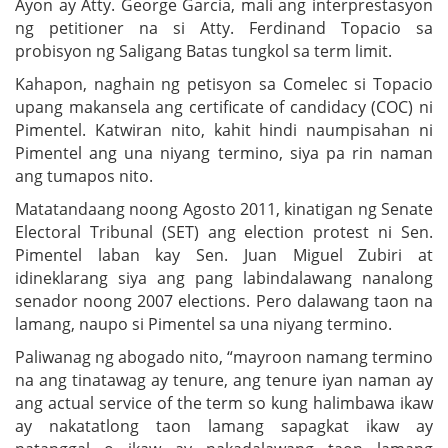
Ayon ay Atty. George Garcia, mali ang interprestasyon
ng petitioner na si Atty. Ferdinand Topacio sa
probisyon ng Saligang Batas tungkol sa term limit.
Kahapon, naghain ng petisyon sa Comelec si Topacio
upang makansela ang certificate of candidacy (COC) ni
Pimentel. Katwiran nito, kahit hindi naumpisahan ni
Pimentel ang una niyang termino, siya pa rin naman
ang tumapos nito.
Matatandaang noong Agosto 2011, kinatigan ng Senate
Electoral Tribunal (SET) ang election protest ni Sen.
Pimentel laban kay Sen. Juan Miguel Zubiri at
idineklarang siya ang pang labindalawang nanalong
senador noong 2007 elections. Pero dalawang taon na
lamang, naupo si Pimentel sa una niyang termino.
Paliwanag ng abogado nito, “mayroon namang termino
na ang tinatawag ay tenure, ang tenure iyan naman ay
ang actual service of the term so kung halimbawa ikaw
ay nakatatlong taon lamang sapagkat ikaw ay