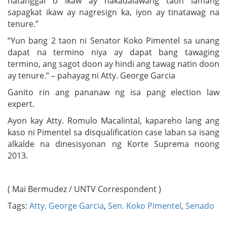
natanggal o ikaw ay nakadalawang taon lamang
sapagkat ikaw ay nagresign ka, iyon ay tinatawag na
tenure.”
“Yun bang 2 taon ni Senator Koko Pimentel sa unang
dapat na termino niya ay dapat bang tawaging
termino, ang sagot doon ay hindi ang tawag natin doon
ay tenure.” – pahayag ni Atty. George Garcia
Ganito rin ang pananaw ng isa pang election law
expert.
Ayon kay Atty. Romulo Macalintal, kapareho lang ang
kaso ni Pimentel sa disqualification case laban sa isang
alkalde na dinesisyonan ng Korte Suprema noong
2013.
( Mai Bermudez / UNTV Correspondent )
Tags:
Atty. George Garcia
,
Sen. Koko Pimentel
,
Senado