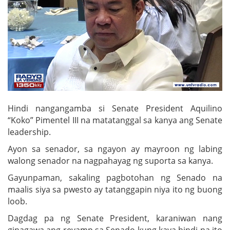
Hindi nangangamba si Senate President Aquilino
“Koko” Pimentel III na matatanggal sa kanya ang Senate
leadership.
Ayon sa senador, sa ngayon ay mayroon ng labing
walong senador na nagpahayag ng suporta sa kanya.
Gayunpaman, sakaling pagbotohan ng Senado na
maalis siya sa pwesto ay tatanggapin niya ito ng buong
loob.
Dagdag pa ng Senate President, karaniwan nang
ginagawa ang revamp sa Senado kung kaya hindi na ito