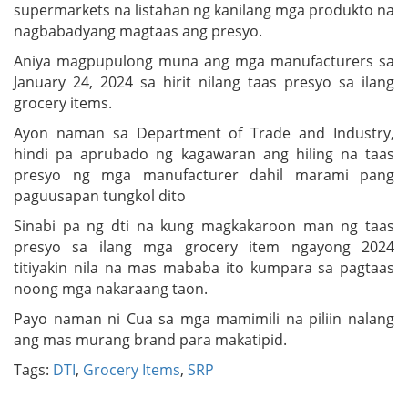
supermarkets na listahan ng kanilang mga produkto na
nagbabadyang magtaas ang presyo.
Aniya magpupulong muna ang mga manufacturers sa
January 24, 2024 sa hirit nilang taas presyo sa ilang
grocery items.
Ayon naman sa Department of Trade and Industry,
hindi pa aprubado ng kagawaran ang hiling na taas
presyo ng mga manufacturer dahil marami pang
paguusapan tungkol dito
Sinabi pa ng dti na kung magkakaroon man ng taas
presyo sa ilang mga grocery item ngayong 2024
titiyakin nila na mas mababa ito kumpara sa pagtaas
noong mga nakaraang taon.
Payo naman ni Cua sa mga mamimili na piliin nalang
ang mas murang brand para makatipid.
Tags:
DTI
,
Grocery Items
,
SRP