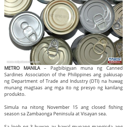
METRO MANILA
– Pagbibigyan muna ng Canned
Sardines Association of the Philippines ang pakiusap
ng Department of Trade and Industry (DTI) na huwag
munang magtaas ang mga ito ng presyo ng kanilang
produkto.
Simula na nitong November 15 ang closed fishing
season sa Zambaonga Peninsula at Visayan sea.
Sa loob ng 3 buwan ay bawal munang mangisda ang