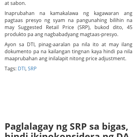
at sabon.
Inaprubahan na kamakalawa ng kagawaran ang
pagtaas presyo ng syam na pangunahing bilihin na
may Suggested Retail Price (SRP), bukod dito, 45
produkto pa ang nagbabadyang magtaas-presyo.
Ayon sa DTI, pinag-aaralan pa nila ito at may ilang
dokumento pa na kailangan tingnan kaya hindi pa nila
maaprubahan ang inilalapit nitong price adjustment.
Tags:
DTI
,
SRP
Paglalagay ng SRP sa bigas,
hindi ikinokonsidera ng DA