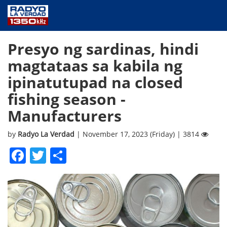
NEWS
Presyo ng sardinas, hindi
PUBLIC SERVICE
magtataas sa kabila ng
ANNOUNCEMENTS
ipinatutupad na closed
PROGRAMS
fishing season -
ABOUT
Manufacturers
CONTACT US
by
Radyo La Verdad
| November 17, 2023 (Friday) | 3814
Facebook
Twitter
Share