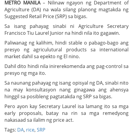
METRO MANILA
– Nilinaw ngayon ng Department of
Agriculture (DA) na wala silang planong magtakda ng
Suggested Retail Price (SRP) sa bigas.
Sa isang pahayag sinabi ni Agriculture Secretary
Francisco Tiu Laurel Junior na hindi nila ito gagawin.
Paliwanag ng kalihim, hindi stable o pabago-bago ang
presyo ng agriculutural products sa international
market dahil sa epekto ng El nino.
Dahil dito hindi nila inirerekomenda ang pag-control sa
presyo ng mga ito.
Sa naunang pahayag ng isang opisyal ng DA, sinabi nito
na may konsultasyon nang ginagawa ang ahensya
hinggil sa posibleng pagtatakda ng SRP sa bigas.
Pero ayon kay Secretary Laurel isa lamang ito sa mga
early proposals, batay na rin sa mga remedyong
nakasaad sa ilalim ng price act.
Tags:
DA
,
rice
,
SRP