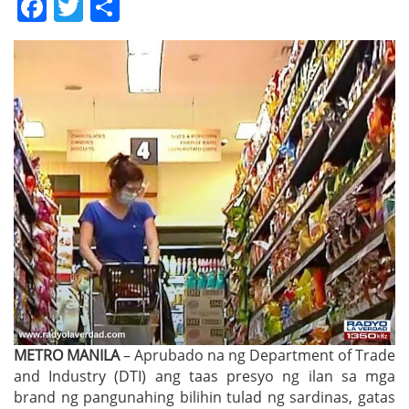
Facebook
Twitter
Share
METRO MANILA
– Aprubado na ng Department of Trade
and Industry (DTI) ang taas presyo ng ilan sa mga
brand ng pangunahing bilihin tulad ng sardinas, gatas