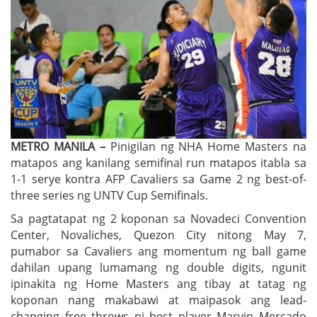
METRO MANILA –
Pinigilan ng NHA Home Masters na
matapos ang kanilang semifinal run matapos itabla sa
1-1 serye kontra AFP Cavaliers sa Game 2 ng best-of-
three series ng UNTV Cup Semifinals.
Sa pagtatapat ng 2 koponan sa Novadeci Convention
Center, Novaliches, Quezon City nitong May 7,
pumabor sa Cavaliers ang momentum ng ball game
dahilan upang lumamang ng double digits, ngunit
ipinakita ng Home Masters ang tibay at tatag ng
koponan nang makabawi at maipasok ang lead-
changing free throws ni best player Marvin Mercado