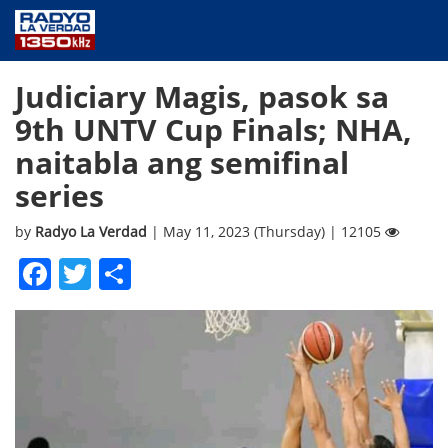
NEWS
Judiciary Magis, pasok sa
PUBLIC SERVICE
9th UNTV Cup Finals; NHA,
ANNOUNCEMENTS
naitabla ang semifinal
PROGRAMS
series
ABOUT
CONTACT US
by
Radyo La Verdad
| May 11, 2023 (Thursday) | 12105
Facebook
Twitter
Share