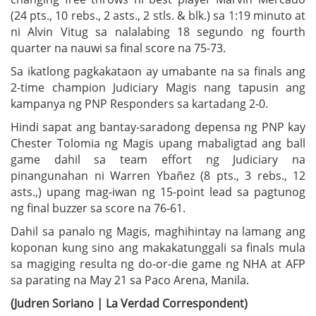
(24 pts., 10 rebs., 2 asts., 2 stls. & blk.) sa 1:19 minuto at
ni Alvin Vitug sa nalalabing 18 segundo ng fourth
quarter na nauwi sa final score na 75-73.
Sa ikatlong pagkakataon ay umabante na sa finals ang
2-time champion Judiciary Magis nang tapusin ang
kampanya ng PNP Responders sa kartadang 2-0.
Hindi sapat ang bantay-saradong depensa ng PNP kay
Chester Tolomia ng Magis upang mabaligtad ang ball
game dahil sa team effort ng Judiciary na
pinangunahan ni Warren Ybañez (8 pts., 3 rebs., 12
asts.,) upang mag-iwan ng 15-point lead sa pagtunog
ng final buzzer sa score na 76-61.
Dahil sa panalo ng Magis, maghihintay na lamang ang
koponan kung sino ang makakatunggali sa finals mula
sa magiging resulta ng do-or-die game ng NHA at AFP
sa parating na May 21 sa Paco Arena, Manila.
(Judren Soriano | La Verdad Correspondent)