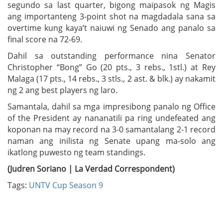
segundo sa last quarter, bigong maipasok ng Magis
ang importanteng 3-point shot na magdadala sana sa
overtime kung kaya’t naiuwi ng Senado ang panalo sa
final score na 72-69.
Dahil sa outstanding performance nina Senator
Christopher “Bong” Go (20 pts., 3 rebs., 1stl.) at Rey
Malaga (17 pts., 14 rebs., 3 stls., 2 ast. & blk.) ay nakamit
ng 2 ang best players ng laro.
Samantala, dahil sa mga impresibong panalo ng Office
of the President ay nananatili pa ring undefeated ang
koponan na may record na 3-0 samantalang 2-1 record
naman ang inilista ng Senate upang ma-solo ang
ikatlong puwesto ng team standings.
(Judren Soriano | La Verdad Correspondent)
Tags:
UNTV Cup Season 9