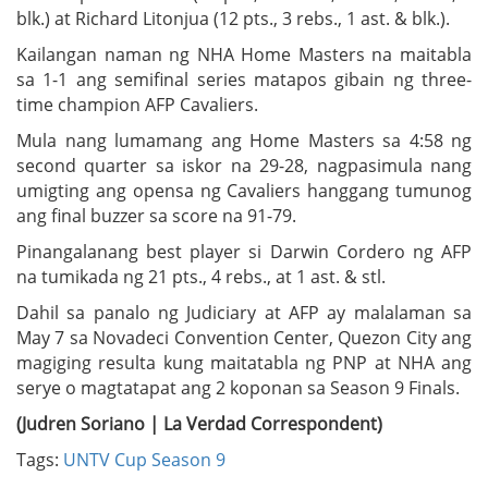
blk.) at Richard Litonjua (12 pts., 3 rebs., 1 ast. & blk.).
Kailangan naman ng NHA Home Masters na maitabla
sa 1-1 ang semifinal series matapos gibain ng three-
time champion AFP Cavaliers.
Mula nang lumamang ang Home Masters sa 4:58 ng
second quarter sa iskor na 29-28, nagpasimula nang
umigting ang opensa ng Cavaliers hanggang tumunog
ang final buzzer sa score na 91-79.
Pinangalanang best player si Darwin Cordero ng AFP
na tumikada ng 21 pts., 4 rebs., at 1 ast. & stl.
Dahil sa panalo ng Judiciary at AFP ay malalaman sa
May 7 sa Novadeci Convention Center, Quezon City ang
magiging resulta kung maitatabla ng PNP at NHA ang
serye o magtatapat ang 2 koponan sa Season 9 Finals.
(Judren Soriano | La Verdad Correspondent)
Tags:
UNTV Cup Season 9