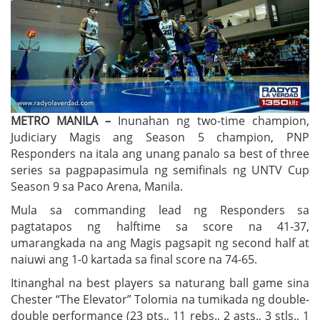
METRO MANILA –
Inunahan ng two-time champion,
Judiciary Magis ang Season 5 champion, PNP
Responders na itala ang unang panalo sa best of three
series sa pagpapasimula ng semifinals ng UNTV Cup
Season 9 sa Paco Arena, Manila.
Mula sa commanding lead ng Responders sa
pagtatapos ng halftime sa score na 41-37,
umarangkada na ang Magis pagsapit ng second half at
naiuwi ang 1-0 kartada sa final score na 74-65.
Itinanghal na best players sa naturang ball game sina
Chester “The Elevator” Tolomia na tumikada ng double-
double performance (23 pts., 11 rebs., 2 asts., 3 stls., 1