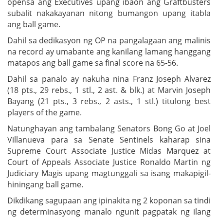
opensa ang Executives upang ibaon ang Graftbusters
subalit nakakayanan nitong bumangon upang itabla
ang ball game.
Dahil sa dedikasyon ng OP na pangalagaan ang malinis
na record ay umabante ang kanilang lamang hanggang
matapos ang ball game sa final score na 65-56.
Dahil sa panalo ay nakuha nina Franz Joseph Alvarez
(18 pts., 29 rebs., 1 stl., 2 ast. & blk.) at Marvin Joseph
Bayang (21 pts., 3 rebs., 2 asts., 1 stl.) titulong best
players of the game.
Natunghayan ang tambalang Senators Bong Go at Joel
Villanueva para sa Senate Sentinels kaharap sina
Supreme Court Associate Justice Midas Marquez at
Court of Appeals Associate Justice Ronaldo Martin ng
Judiciary Magis upang magtunggali sa isang makapigil-
hiningang ball game.
Dikdikang sagupaan ang ipinakita ng 2 koponan sa tindi
ng determinasyong manalo ngunit pagpatak ng ilang