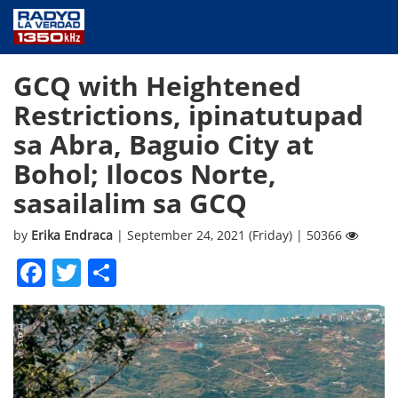
NEWS
GCQ with Heightened
PUBLIC SERVICE
Restrictions, ipinatutupad
ANNOUNCEMENTS
sa Abra, Baguio City at
PROGRAMS
Bohol; Ilocos Norte,
ABOUT
sasailalim sa GCQ
CONTACT US
by
Erika Endraca
| September 24, 2021 (Friday) | 50366
Facebook
Twitter
Share