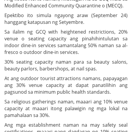
Modified Enhanced Community Quarantine o (MECQ).
Epektibo ito simula ngayong araw (September 24)
hanggang katapusan ng Setyembre.
Sa ilalim ng GCQ with heightened restrictions, 20%
venue o seating capacity ang pinahihintulutan sa
indoor dine-in services samantalang 50% naman sa al-
fresco o outdoor dine-in services.
30% seating capacity naman para sa beauty salons,
beauty parlors, barbershops, at nail spas.
At ang outdoor tourist attractions namans, papayagan
ang 30% venue capacity at dapat panatilihin ang
pagsunod sa minimum public health standards.
Sa religious gatherings naman, maaari ang 10% venue
capacity at maaari itong palawigin ng mga lokal na
pamahalaan sa 30%.
Ang mga establishment naman na may safety seal
certifications, maaari pang dagdagan ng 10% seating