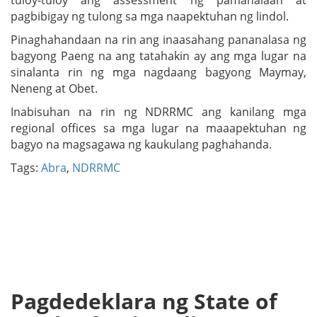
tuloy-tuloy ang assessment ng pamahalaan at
pagbibigay ng tulong sa mga naapektuhan ng lindol.
Pinaghahandaan na rin ang inaasahang pananalasa ng
bagyong Paeng na ang tatahakin ay ang mga lugar na
sinalanta rin ng mga nagdaang bagyong Maymay,
Neneng at Obet.
Inabisuhan na rin ng NDRRMC ang kanilang mga
regional offices sa mga lugar na maaapektuhan ng
bagyo na magsagawa ng kaukulang paghahanda.
Tags:
Abra
,
NDRRMC
Pagdedeklara ng State of