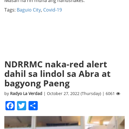
iwasan na rin muna ang handshakes.
Tags:
Baguio City
,
Covid-19
NDRRMC naka-red alert
dahil sa lindol sa Abra at
bagyong Paeng
by
Radyo La Verdad
| October 27, 2022 (Thursday) | 6061
Facebook
Twitter
Share