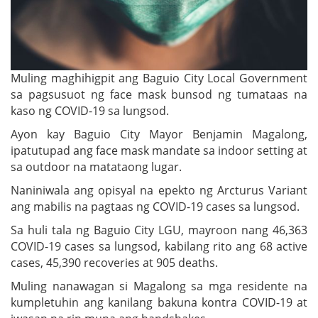
Muling maghihigpit ang Baguio City Local Government
sa pagsusuot ng face mask bunsod ng tumataas na
kaso ng COVID-19 sa lungsod.
Ayon kay Baguio City Mayor Benjamin Magalong,
ipatutupad ang face mask mandate sa indoor setting at
sa outdoor na matataong lugar.
Naniniwala ang opisyal na epekto ng Arcturus Variant
ang mabilis na pagtaas ng COVID-19 cases sa lungsod.
Sa huli tala ng Baguio City LGU, mayroon nang 46,363
COVID-19 cases sa lungsod, kabilang rito ang 68 active
cases, 45,390 recoveries at 905 deaths.
Muling nanawagan si Magalong sa mga residente na
kumpletuhin ang kanilang bakuna kontra COVID-19 at