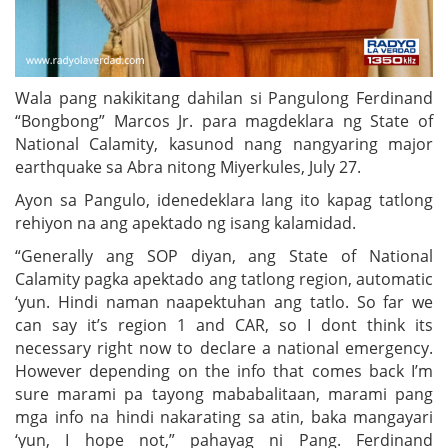
Wala pang nakikitang dahilan si Pangulong Ferdinand
“Bongbong” Marcos Jr. para magdeklara ng State of
National Calamity, kasunod nang nangyaring major
earthquake sa Abra nitong Miyerkules, July 27.
Ayon sa Pangulo, idenedeklara lang ito kapag tatlong
rehiyon na ang apektado ng isang kalamidad.
“Generally ang SOP diyan, ang State of National
Calamity pagka apektado ang tatlong region, automatic
‘yun. Hindi naman naapektuhan ang tatlo. So far we
can say it’s region 1 and CAR, so I dont think its
necessary right now to declare a national emergency.
However depending on the info that comes back I’m
sure marami pa tayong mababalitaan, marami pang
mga info na hindi nakarating sa atin, baka mangayari
‘yun, I hope not,” pahayag ni Pang. Ferdinand