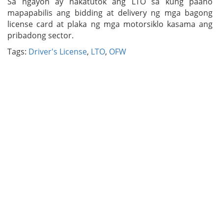
Sa ngayon ay nakatutok ang LTO sa kung paano
mapapabilis ang bidding at delivery ng mga bagong
license card at plaka ng mga motorsiklo kasama ang
pribadong sector.
Tags:
Driver's License
,
LTO
,
OFW