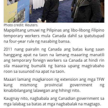
Photo credit: Reuters
Mapipilitang umuwi ng Pilipinas ang libo-libong Filipino
temporary workers mula Canada dahil sa ipatutupad
na four-year rule ng nasabing bansa.
2011 nang pairalin ng Canada ang batas kung saan
hanggang apat na taon na lamang maaaring manatili
ang temporary foreign workers sa Canada at hindi rin
sila maaaring bumalik ng bansa upang magtrabaho
roon sa susunod na apat na taon.
Maaari lamang magkaroon ng extension ang mga TFW
kung mismong provincial government ng
kinabibilangang lalawigan ang hihingi nito.
Kaugnay nito, nagbabala ang Canadian government sa
mga lalabag sa batas at mga nagbabalak na magtago.