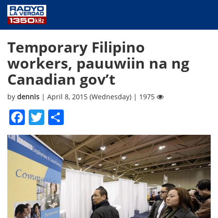
NEWS
Temporary Filipino
PUBLIC SERVICE
workers, pauuwiin na ng
ANNOUNCEMENTS
Canadian gov’t
PROGRAMS
ABOUT
by
dennis
| April 8, 2015 (Wednesday) | 1975
CONTACT US
Facebook
Twitter
Share