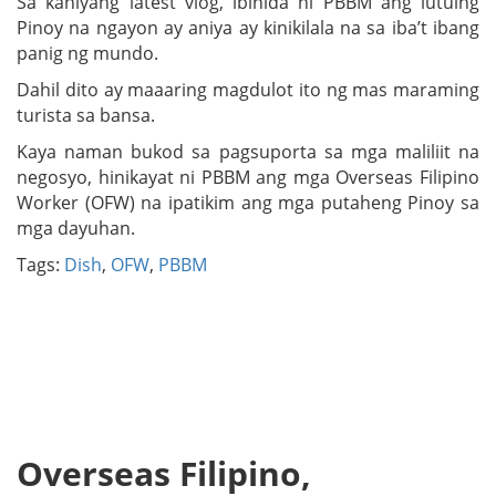
Sa kaniyang latest vlog, ibinida ni PBBM ang lutuing
Pinoy na ngayon ay aniya ay kinikilala na sa iba’t ibang
panig ng mundo.
Dahil dito ay maaaring magdulot ito ng mas maraming
turista sa bansa.
Kaya naman bukod sa pagsuporta sa mga maliliit na
negosyo, hinikayat ni PBBM ang mga Overseas Filipino
Worker (OFW) na ipatikim ang mga putaheng Pinoy sa
mga dayuhan.
Tags:
Dish
,
OFW
,
PBBM
Overseas Filipino,