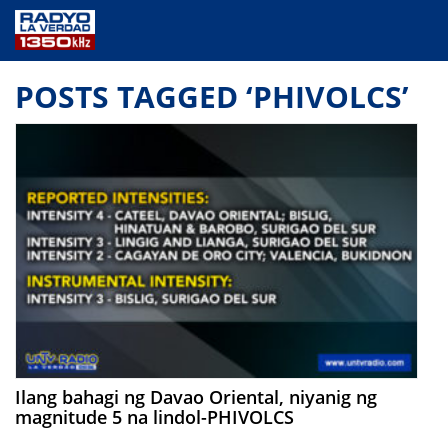
NEWS
POSTS TAGGED ‘PHIVOLCS’
PUBLIC SERVICE
ANNOUNCEMENTS
PROGRAMS
ABOUT
CONTACT US
Ilang bahagi ng Davao Oriental, niyanig ng
magnitude 5 na lindol-PHIVOLCS