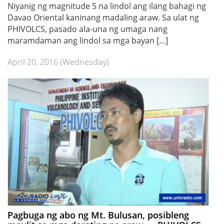
Niyanig ng magnitude 5 na lindol ang ilang bahagi ng
Davao Oriental kaninang madaling araw. Sa ulat ng
PHIVOLCS, pasado ala-una ng umaga nang
maramdaman ang lindol sa mga bayan […]
April 20, 2016 (Wednesday)
Pagbuga ng abo ng Mt. Bulusan, posibleng