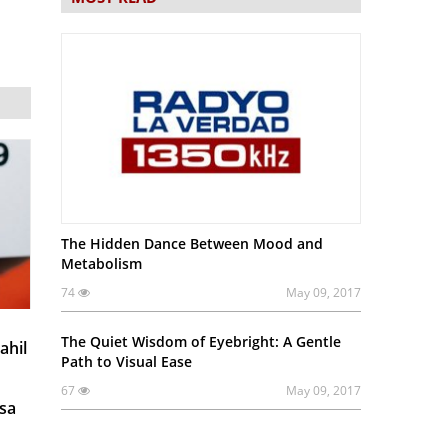
The Hidden Dance Between Mood and
Metabolism
74
May 09, 2017
The Quiet Wisdom of Eyebright: A Gentle
ahil
Path to Visual Ease
67
May 09, 2017
 sa