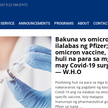
 SAT
8:22 AM (PHT)
 SERVICE
ANNOUNCEMENTS
PROGRAMS
ABOUT
CONTAC
Bakuna vs omicro
ilalabas ng Pfizer;
omicron vaccine, 
huli na para sa 
may Covid-19 sur
— W.H.O
Posibleng huli na para sa mga 
nakararanas ng pagdami ng kas
Covid-19 ang na ilalabas na omi
specific vaccine. Ito’y matapos
inanunsyo ng pharmaceutical gi
Pfizer sa isang ...