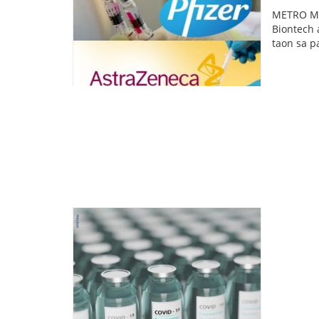
METRO MAN
Biontech 
taon sa p