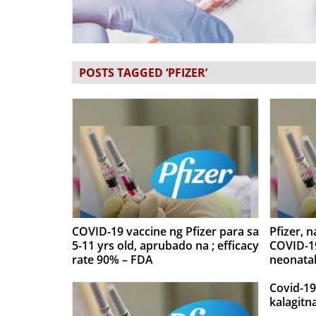
POSTS TAGGED ‘PFIZER’
COVID-19 vaccine ng Pfizer para sa
Pfizer, 
5-11 yrs old, aprubado na ; efficacy
COVID-19
rate 90% – FDA
neonatal
Covid-19
kalagitn