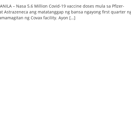
ILA – Nasa 5.6 Million Covid-19 vaccine doses mula sa Pfizer-
at Astrazeneca ang matatanggap ng bansa ngayong first quarter n
amamagitan ng Covax facility. Ayon […]