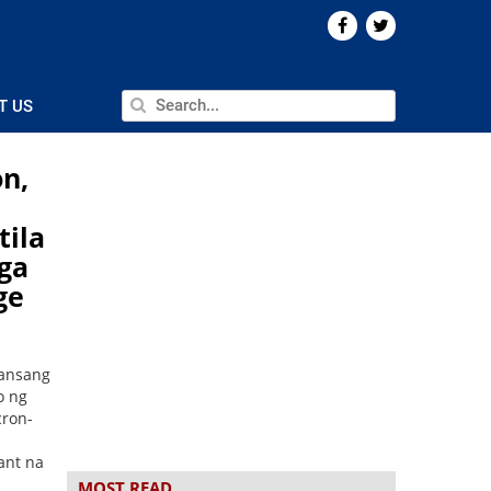
T US
n,
tila
mga
ge
bansang
o ng
cron-
ant na
MOST READ