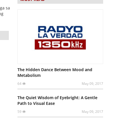
ga sa
ng
The Hidden Dance Between Mood and
Metabolism
64
May 09, 2017
The Quiet Wisdom of Eyebright: A Gentle
Path to Visual Ease
59
May 09, 2017