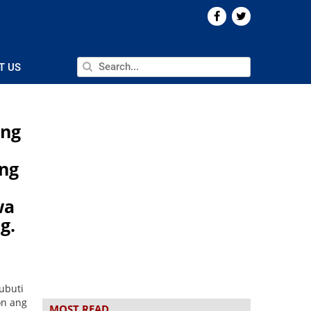
T US
 ng
ng
wa
g.
ubuti
on ang
MOST READ