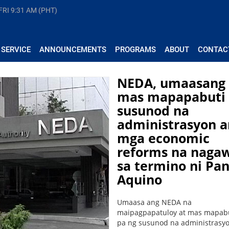
FRI
9:31 AM (PHT)
 SERVICE
ANNOUNCEMENTS
PROGRAMS
ABOUT
CONTAC
NEDA, umaasang
mas mapapabuti
susunod na
administrasyon a
mga economic
reforms na naga
sa termino ni Pan
Aquino
Umaasa ang NEDA na
maipagpapatuloy at mas mapab
pa ng susunod na administrasy