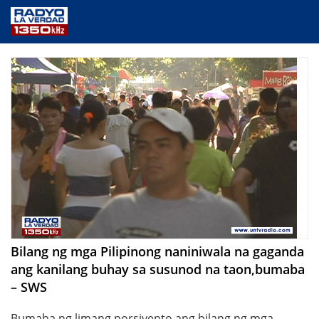
NEWS
PUBLIC SERVICE
ANNOUNCEMENTS
PROGRAMS
ABOUT
CONTACT US
Bilang ng mga Pilipinong naniniwala na gaganda
ang kanilang buhay sa susunod na taon,bumaba
– SWS
Bumaba ng limang porsiyento ang bilang ng mga