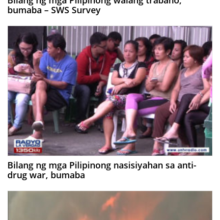
Bilang ng mga Pilipinong walang trabaho,
bumaba – SWS Survey
Bilang ng mga Pilipinong nasisiyahan sa anti-
drug war, bumaba