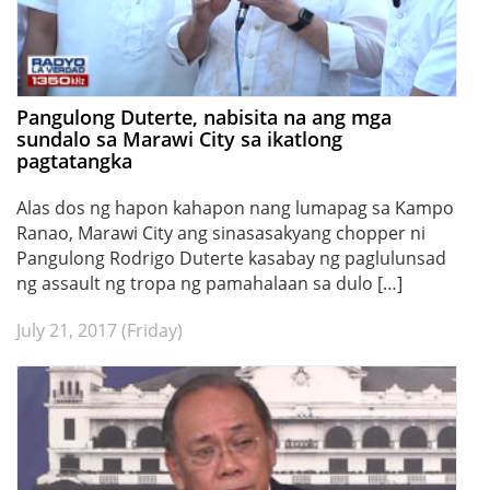
Pangulong Duterte, nabisita na ang mga
sundalo sa Marawi City sa ikatlong
pagtatangka
Alas dos ng hapon kahapon nang lumapag sa Kampo
Ranao, Marawi City ang sinasasakyang chopper ni
Pangulong Rodrigo Duterte kasabay ng paglulunsad
ng assault ng tropa ng pamahalaan sa dulo […]
July 21, 2017 (Friday)