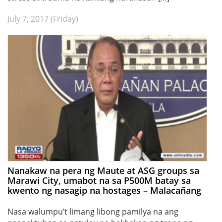
July 7, 2017 (Friday)
Nanakaw na pera ng Maute at ASG groups sa
Marawi City, umabot na sa P500M batay sa
kwento ng nasagip na hostages – Malacañang
Nasa walumpu’t limang libong pamilya na ang