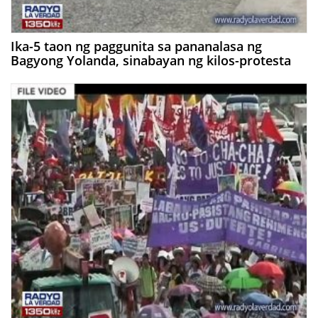
Ika-5 taon ng paggunita sa pananalasa ng
Bagyong Yolanda, sinabayan ng kilos-protesta