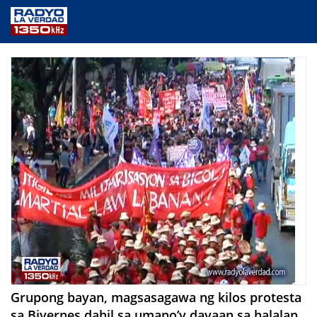
NEWS
PUBLIC SERVICE
ANNOUNCEMENTS
PROGRAMS
ABOUT
CONTACT US
Grupong bayan, magsasagawa ng kilos protesta
sa Biyernes dahil sa umano’y dayaan sa halalan