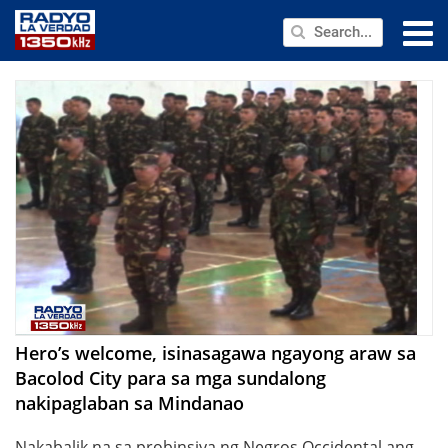
NEWS
PUBLIC SERVICE
ANNOUNCEMENTS
PROGRAMS
ABOUT
CONTACT US
Hero’s welcome, isinasagawa ngayong araw sa
Bacolod City para sa mga sundalong
nakipaglaban sa Mindanao
Nakabalik na sa probinsiya ng Negros Occidental ang