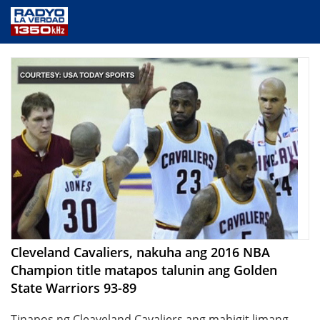
NEWS
PUBLIC SERVICE
ANNOUNCEMENTS
PROGRAMS
ABOUT
CONTACT US
Cleveland Cavaliers, nakuha ang 2016 NBA
Champion title matapos talunin ang Golden
State Warriors 93-89
Tinapos ng Cleaveland Cavaliers ang mahigit limang