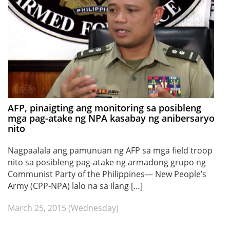
AFP, pinaigting ang monitoring sa posibleng
mga pag-atake ng NPA kasabay ng anibersaryo
nito
Nagpaalala ang pamunuan ng AFP sa mga field troop
nito sa posibleng pag-atake ng armadong grupo ng
Communist Party of the Philippines— New People’s
Army (CPP-NPA) lalo na sa ilang […]
March 25, 2015 (Wednesday)