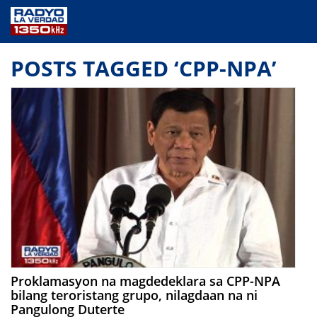
NEWS
POSTS TAGGED ‘CPP-NPA’
PUBLIC SERVICE
ANNOUNCEMENTS
PROGRAMS
ABOUT
CONTACT US
Proklamasyon na magdedeklara sa CPP-NPA
bilang teroristang grupo, nilagdaan na ni
Pangulong Duterte