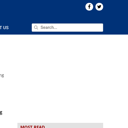
T US
ng
ng
MOST READ