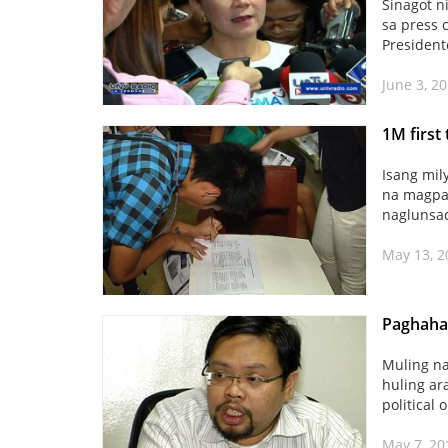
Sinagot n
sa press 
President
June 3, 2
1M first
Isang mil
na magpar
naglunsa
May 13, 
Paghahai
Muling na
huling ar
political 
May 7, 20