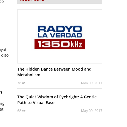
co
ayat
 dito
The Hidden Dance Between Mood and
Metabolism
78
May 09, 2017
n
The Quiet Wisdom of Eyebright: A Gentle
Path to Visual Ease
ang
at
68
May 09, 2017