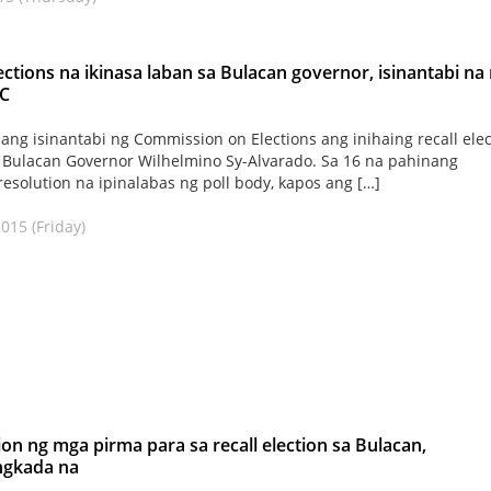
lections na ikinasa laban sa Bulacan governor, isinantabi na
C
ang isinantabi ng Commission on Elections ang inihaing recall elec
 Bulacan Governor Wilhelmino Sy-Alvarado. Sa 16 na pahinang
esolution na ipinalabas ng poll body, kapos ang […]
2015 (Friday)
tion ng mga pirma para sa recall election sa Bulacan,
gkada na