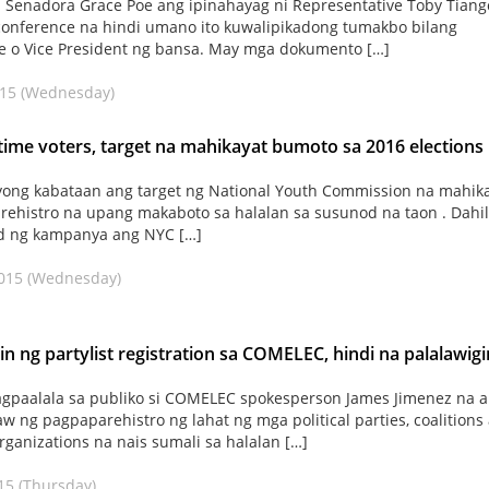
i Senadora Grace Poe ang ipinahayag ni Representative Toby Tiang
conference na hindi umano ito kuwalipikadong tumakbo bilang
e o Vice President ng bansa. May mga dokumento […]
015 (Wednesday)
 time voters, target na mahikayat bumoto sa 2016 elections
yong kabataan ang target ng National Youth Commission na mahik
ehistro na upang makaboto sa halalan sa susunod na taon . Dahil
d ng kampanya ang NYC […]
2015 (Wednesday)
n ng partylist registration sa COMELEC, hindi na palalawigi
gpaalala sa publiko si COMELEC spokesperson James Jimenez na 
aw ng pagpaparehistro ng lahat ng mga political parties, coalitions 
organizations na nais sumali sa halalan […]
15 (Thursday)