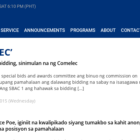
 SAT
6:10 PM (PHT)
 SERVICE
ANNOUNCEMENTS
PROGRAMS
ABOUT
CONTAC
EC’
 bidding, sinimulan na ng Comelec
special bids and awards committee ang binuo ng commission on
 upang pamahalaan ang dalawang bidding na sabay na isasagawa 
Ang SBAC 1 ang hahawak sa bidding […]
2015 (Wednesday)
ce Poe, iginiit na kwalipikado siyang tumakbo sa kahit ano
na posisyon sa pamahalaan