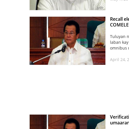
Recall e
COMELE
Tuluyan n
laban kay
omnibus r
April 24, 
Verifica
umaaran