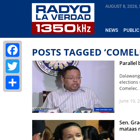
AUGUST 8, 2026,
NEWS
PUBLIC
POSTS TAGGED ‘COMEL
Parallel
Facebook
Dalawang 
Twitter
elections
Comelec. 
Share
June 10, 
Sen. Gra
mataas 