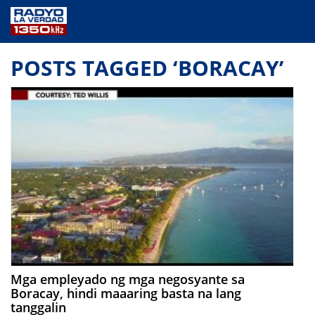
NEWS
POSTS TAGGED ‘BORACAY’
PUBLIC SERVICE
ANNOUNCEMENTS
PROGRAMS
ABOUT
CONTACT US
Mga empleyado ng mga negosyante sa
Boracay, hindi maaaring basta na lang
tanggalin