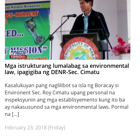
Mga istrukturang lumalabag sa environmental
law, ipagigiba ng DENR-Sec. Cimatu
Kasalukuyan pang naglilibot sa isla ng Boracay si
Environent Sec. Roy Cimatu upang personal na
inspeksyunin ang mga establisyemento kung ito ba
ay nakasusunod sa mga environmental laws. Pormal
na […]
February 23, 2018 (Friday)