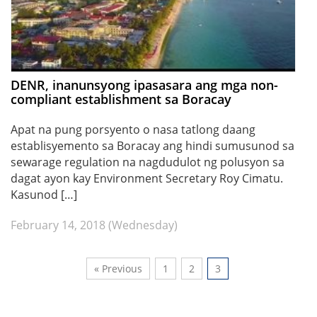
DENR, inanunsyong ipasasara ang mga non-
compliant establishment sa Boracay
Apat na pung porsyento o nasa tatlong daang
establisyemento sa Boracay ang hindi sumusunod sa
sewarage regulation na nagdudulot ng polusyon sa
dagat ayon kay Environment Secretary Roy Cimatu.
Kasunod […]
February 14, 2018 (Wednesday)
« Previous
1
2
3