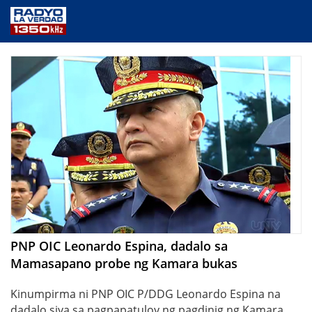
NEWS
PUBLIC SERVICE
ANNOUNCEMENTS
PROGRAMS
ABOUT
CONTACT US
PNP OIC Leonardo Espina, dadalo sa
Mamasapano probe ng Kamara bukas
Kinumpirma ni PNP OIC P/DDG Leonardo Espina na
dadalo siya sa pagpapatuloy ng pagdinig ng Kamara