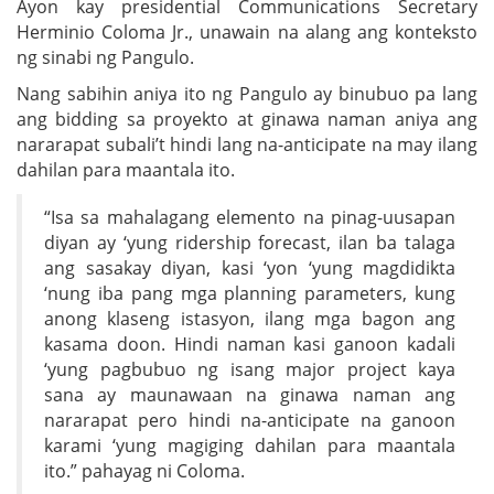
Ayon kay presidential Communications Secretary
Herminio Coloma Jr., unawain na alang ang konteksto
ng sinabi ng Pangulo.
Nang sabihin aniya ito ng Pangulo ay binubuo pa lang
ang bidding sa proyekto at ginawa naman aniya ang
nararapat subali’t hindi lang na-anticipate na may ilang
dahilan para maantala ito.
“Isa sa mahalagang elemento na pinag-uusapan
diyan ay ‘yung ridership forecast, ilan ba talaga
ang sasakay diyan, kasi ‘yon ‘yung magdidikta
‘nung iba pang mga planning parameters, kung
anong klaseng istasyon, ilang mga bagon ang
kasama doon. Hindi naman kasi ganoon kadali
‘yung pagbubuo ng isang major project kaya
sana ay maunawaan na ginawa naman ang
nararapat pero hindi na-anticipate na ganoon
karami ‘yung magiging dahilan para maantala
ito.” pahayag ni Coloma.