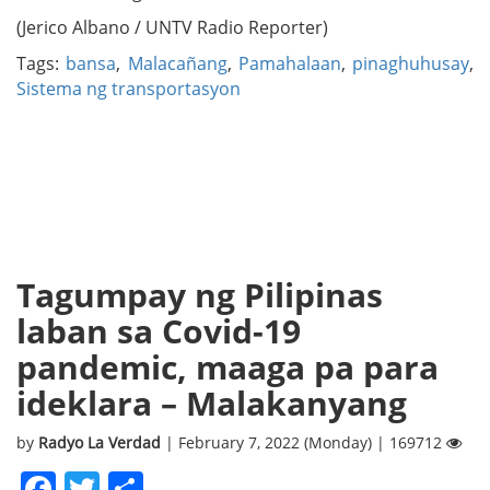
(Jerico Albano / UNTV Radio Reporter)
Tags:
bansa
,
Malacañang
,
Pamahalaan
,
pinaghuhusay
,
Sistema ng transportasyon
Tagumpay ng Pilipinas
laban sa Covid-19
pandemic, maaga pa para
ideklara – Malakanyang
by
Radyo La Verdad
| February 7, 2022 (Monday) | 169712
Facebook
Twitter
Share