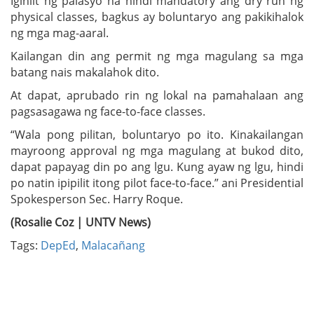
Iginiit ng palasyo na hindi mandatory ang dry run ng
physical classes, bagkus ay boluntaryo ang pakikihalok
ng mga mag-aaral.
Kailangan din ang permit ng mga magulang sa mga
batang nais makalahok dito.
At dapat, aprubado rin ng lokal na pamahalaan ang
pagsasagawa ng face-to-face classes.
“Wala pong pilitan, boluntaryo po ito. Kinakailangan
mayroong approval ng mga magulang at bukod dito,
dapat papayag din po ang lgu. Kung ayaw ng lgu, hindi
po natin ipipilit itong pilot face-to-face.” ani Presidential
Spokesperson Sec. Harry Roque.
(Rosalie Coz | UNTV News)
Tags:
DepEd
,
Malacañang