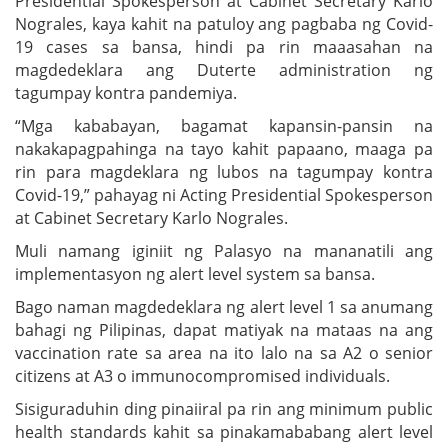
Presidential Spokesperson at Cabinet Secretary Karlo
Nograles, kaya kahit na patuloy ang pagbaba ng Covid-
19 cases sa bansa, hindi pa rin maaasahan na
magdedeklara ang Duterte administration ng
tagumpay kontra pandemiya.
“Mga kababayan, bagamat kapansin-pansin na
nakakapagpahinga na tayo kahit papaano, maaga pa
rin para magdeklara ng lubos na tagumpay kontra
Covid-19,” pahayag ni Acting Presidential Spokesperson
at Cabinet Secretary Karlo Nograles.
Muli namang iginiit ng Palasyo na mananatili ang
implementasyon ng alert level system sa bansa.
Bago naman magdedeklara ng alert level 1 sa anumang
bahagi ng Pilipinas, dapat matiyak na mataas na ang
vaccination rate sa area na ito lalo na sa A2 o senior
citizens at A3 o immunocompromised individuals.
Sisiguraduhin ding pinaiiral pa rin ang minimum public
health standards kahit sa pinakamababang alert level