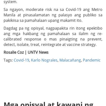
system.
Sa ngayon, moderate risk na sa Covid-19 ang Metro
Manila at pinasalamatan ng palasyo ang publiko sa
pakikiisa sa pamahalaan upang makamit ito.
Dagdag pa ng opisyal, nagpapakita rin itong epektibo
ang mga hakbang ng pamahalaan sa ilalim ng re-
calibrated response o mas pinaigting na prevent,
detect, isolate, treat, reintegrate at vaccine strategy.
Rosalie Coz | UNTV News
Tags:
Covid-19
,
Karlo Nograles
,
Malacañang
,
Pandemic
Mga opisyal at kawani ng