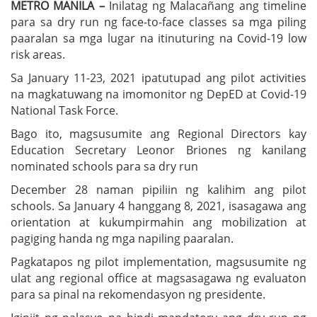
METRO MANILA –
Inilatag ng Malacañang ang timeline
para sa dry run ng face-to-face classes sa mga piling
paaralan sa mga lugar na itinuturing na Covid-19 low
risk areas.
Sa January 11-23, 2021 ipatutupad ang pilot activities
na magkatuwang na imomonitor ng DepED at Covid-19
National Task Force.
Bago ito, magsusumite ang Regional Directors kay
Education Secretary Leonor Briones ng kanilang
nominated schools para sa dry run
December 28 naman pipiliin ng kalihim ang pilot
schools. Sa January 4 hanggang 8, 2021, isasagawa ang
orientation at kukumpirmahin ang mobilization at
pagiging handa ng mga napiling paaralan.
Pagkatapos ng pilot implementation, magsusumite ng
ulat ang regional office at magsasagawa ng evaluaton
para sa pinal na rekomendasyon ng presidente.