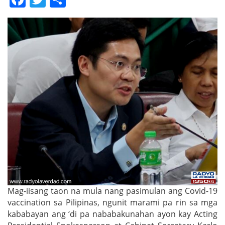
Mag-iisang taon na mula nang pasimulan ang Covid-19
vaccination sa Pilipinas, ngunit marami pa rin sa mga
kababayan ang ‘di pa nababakunahan ayon kay Acting