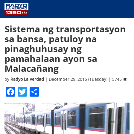
NEWS
Sistema ng transportasyon
PUBLIC SERVICE
sa bansa, patuloy na
ANNOUNCEMENTS
pinaghuhusay ng
PROGRAMS
pamahalaan ayon sa
ABOUT
Malacañang
CONTACT US
by
Radyo La Verdad
| December 29, 2015 (Tuesday) | 5745
Facebook
Twitter
Share