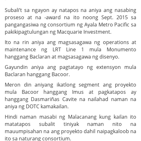
Subali’t sa ngayon ay natapos na aniya ang nasabing
proseso at na -award na ito noong Sept. 2015 sa
pangangasiwa ng consortium ng Ayala Metro Pacific sa
pakikipagtulungan ng Macquarie Investment.
Ito na rin aniya ang magsasagawa ng operations at
maintenance ng LRT Line 1 mula Monumento
hanggang Baclaran at magsasagawa ng disenyo.
Gayundin aniya ang pagtatayo ng extensyon mula
Baclaran hanggang Bacoor.
Meron din aniyang ikatlong segment ang proyekto
mula Bacoor hanggang Imus at pagkatapos ay
hanggang Dasmariñas Cavite na nailahad naman na
aniya ng DOTC kamakailan.
Hindi naman masabi ng Malacanang kung kailan ito
matatapos subalit tiniyak naman nito na
mauumpisahan na ang proyekto dahil naipagkaloob na
ito sa naturang consortium.