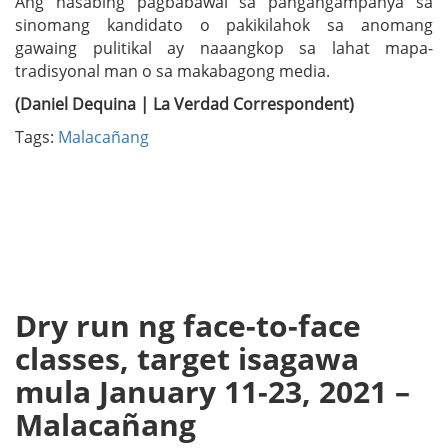
Ang nasabing pagbabawal sa pangangampanya sa
sinomang kandidato o pakikilahok sa anomang
gawaing pulitikal ay naaangkop sa lahat mapa-
tradisyonal man o sa makabagong media.
(Daniel Dequina | La Verdad Correspondent)
Tags:
Malacañang
Dry run ng face-to-face
classes, target isagawa
mula January 11-23, 2021 –
Malacañang