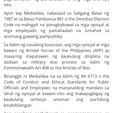
nito.
Ayon kay Medialdea, nakasaad sa Saligang Batas ng
1987 at sa Batas Pambansa 881 o the Omnibus Election
Code na mahigpit na ipinagbabawal sa mga opisyal at
mga empleyado ng pamahaalan na lumahok sa
anomang gawaing pampulitika.
Sa ilalim ng nasabing kautusan, ang mga opisyal at mga
kawani ng Armed Forces of the Philippines (AFP) ay
maaaring mapatawan ng kaukulang disiplina na
dadaan sa military due process sa ilalim ng
Commonwealth Act 408 or the Articles of War.
Binanggit ni Medialdea na sa ilalim ng RA 6713 o the
Code of Conduct and Ethical Standards for Public
Officials and Employees na mananatiling mandato sa
lahat ng opisyal at kawani nito ang makapagbigay ng
kaukulang serbisyo anoman ang partidong
kinabibilangan.