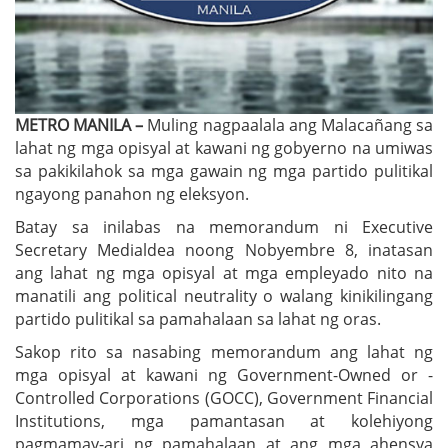
METRO MANILA –
Muling nagpaalala ang Malacañang sa
lahat ng mga opisyal at kawani ng gobyerno na umiwas
sa pakikilahok sa mga gawain ng mga partido pulitikal
ngayong panahon ng eleksyon.
Batay sa inilabas na memorandum ni Executive
Secretary Medialdea noong Nobyembre 8, inatasan
ang lahat ng mga opisyal at mga empleyado nito na
manatili ang political neutrality o walang kinikilingang
partido pulitikal sa pamahalaan sa lahat ng oras.
Sakop rito sa nasabing memorandum ang lahat ng
mga opisyal at kawani ng Government-Owned or -
Controlled Corporations (GOCC), Government Financial
Institutions, mga pamantasan at kolehiyong
pagmamay-ari ng pamahalaan at ang mga ahensya