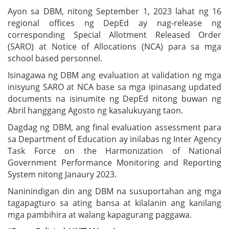
Ayon sa DBM, nitong September 1, 2023 lahat ng 16
regional offices ng DepEd ay nag-release ng
corresponding Special Allotment Released Order
(SARO) at Notice of Allocations (NCA) para sa mga
school based personnel.
Isinagawa ng DBM ang evaluation at validation ng mga
inisyung SARO at NCA base sa mga ipinasang updated
documents na isinumite ng DepEd nitong buwan ng
Abril hanggang Agosto ng kasalukuyang taon.
Dagdag ng DBM, ang final evaluation assessment para
sa Department of Education ay inilabas ng Inter Agency
Task Force on the Harmonization of National
Government Performance Monitoring and Reporting
System nitong Janaury 2023.
Naninindigan din ang DBM na susuportahan ang mga
tagapagturo sa ating bansa at kilalanin ang kanilang
mga pambihira at walang kapagurang paggawa.