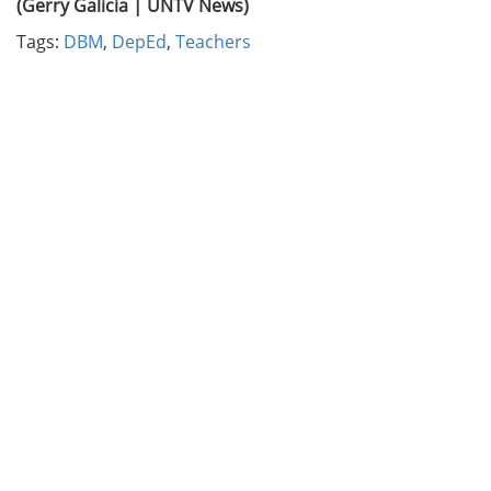
(Gerry Galicia | UNTV News)
Tags:
DBM
,
DepEd
,
Teachers