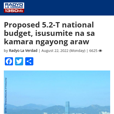
NEWS
Proposed 5.2-T national
PUBLIC SERVICE
budget, isusumite na sa
ANNOUNCEMENTS
kamara ngayong araw
PROGRAMS
ABOUT
by
Radyo La Verdad
| August 22, 2022 (Monday) | 6625
CONTACT US
Facebook
Twitter
Share