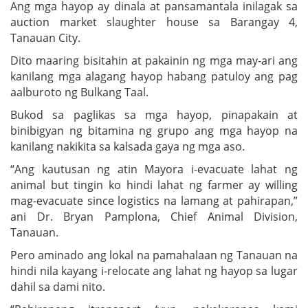
Ang mga hayop ay dinala at pansamantala inilagak sa
auction market slaughter house sa Barangay 4,
Tanauan City.
Dito maaring bisitahin at pakainin ng mga may-ari ang
kanilang mga alagang hayop habang patuloy ang pag
aalburoto ng Bulkang Taal.
Bukod sa paglikas sa mga hayop, pinapakain at
binibigyan ng bitamina ng grupo ang mga hayop na
kanilang nakikita sa kalsada gaya ng mga aso.
“Ang kautusan ng atin Mayora i-evacuate lahat ng
animal but tingin ko hindi lahat ng farmer ay willing
mag-evacuate since logistics na lamang at pahirapan,”
ani Dr. Bryan Pamplona, Chief Animal Division,
Tanauan.
Pero aminado ang lokal na pamahalaan ng Tanauan na
hindi nila kayang i-relocate ang lahat ng hayop sa lugar
dahil sa dami nito.