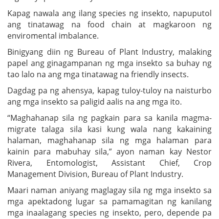
Kapag nawala ang ilang species ng insekto, napuputol
ang tinatawag na food chain at magkaroon ng
enviromental imbalance.
Binigyang diin ng Bureau of Plant Industry, malaking
papel ang ginagampanan ng mga insekto sa buhay ng
tao lalo na ang mga tinatawag na friendly insects.
Dagdag pa ng ahensya, kapag tuloy-tuloy na naisturbo
ang mga insekto sa paligid aalis na ang mga ito.
“Maghahanap sila ng pagkain para sa kanila magma-
migrate talaga sila kasi kung wala nang kakaining
halaman, maghahanap sila ng mga halaman para
kainin para mabuhay sila,” ayon naman kay Nestor
Rivera, Entomologist, Assistant Chief, Crop
Management Division, Bureau of Plant Industry.
Maari naman aniyang maglagay sila ng mga insekto sa
mga apektadong lugar sa pamamagitan ng kanilang
mga inaalagang species ng insekto, pero, depende pa