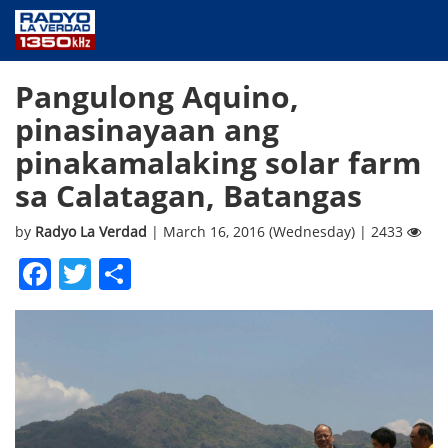
NEWS
Pangulong Aquino,
PUBLIC SERVICE
pinasinayaan ang
ANNOUNCEMENTS
pinakamalaking solar farm
PROGRAMS
sa Calatagan, Batangas
ABOUT
CONTACT US
by
Radyo La Verdad
| March 16, 2016 (Wednesday) | 2433
Facebook
Twitter
Share