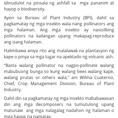
idinudulot na pinsala ng ashfall sa mga pananim at
hayop o biodiversity.
Ayon sa Bureau of Plant Industry (BPI), dahil sa
pagkamatay ng mga insekto wala nang pollinators ang
mga halaman. Ang mga insekto ay nasisilbing
pollinators na kailangan upang makapag-reproduce
ang isang halaman.
Halimbawa aniya rito ang malalawak na plantasyon ng
kape o pinya sa mga lugar na apektado ng volcanic ash.
“Basta walang pollinator na nagpo-pollinate walang
mabubuong bunga so kung walang bees walang kape,
walang prutas or others wala,” ani Wilma Cuaterno,
Chief, Crop Management Division, Bureau of Plant
Industry.
Dahil din sa pagkamatay ng mga insekto mababawasan
din ang mga decomposers na tumutulong upang
matunaw ang mga nalagalag nadahon ng halaman o
mga hayop na namatay.