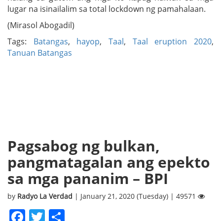
lugar na isinailalim sa total lockdown ng pamahalaan.
(Mirasol Abogadil)
Tags:
Batangas
,
hayop
,
Taal
,
Taal eruption 2020
,
Tanuan Batangas
Pagsabog ng bulkan,
pangmatagalan ang epekto
sa mga pananim – BPI
by
Radyo La Verdad
| January 21, 2020 (Tuesday) | 49571
Facebook
Twitter
Share