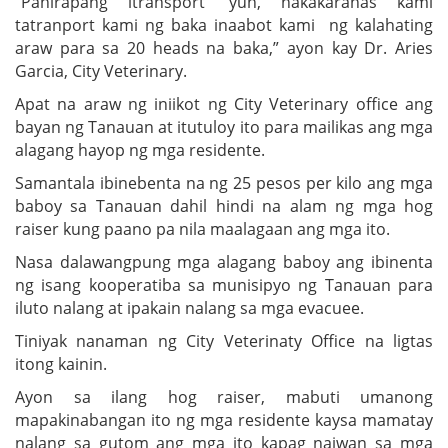
“Pahirapang itransport ‘yun, nakakaranas kami
tatranport kami ng baka inaabot kami ng kalahating
araw para sa 20 heads na baka,” ayon kay Dr. Aries
Garcia, City Veterinary.
Apat na araw ng iniikot ng City Veterinary office ang
bayan ng Tanauan at itutuloy ito para mailikas ang mga
alagang hayop ng mga residente.
Samantala ibinebenta na ng 25 pesos per kilo ang mga
baboy sa Tanauan dahil hindi na alam ng mga hog
raiser kung paano pa nila maalagaan ang mga ito.
Nasa dalawangpung mga alagang baboy ang ibinenta
ng isang kooperatiba sa munisipyo ng Tanauan para
iluto nalang at ipakain nalang sa mga evacuee.
Tiniyak nanaman ng City Veterinaty Office na ligtas
itong kainin.
Ayon sa ilang hog raiser, mabuti umanong
mapakinabangan ito ng mga residente kaysa mamatay
nalang sa gutom ang mga ito kapag naiwan sa mga