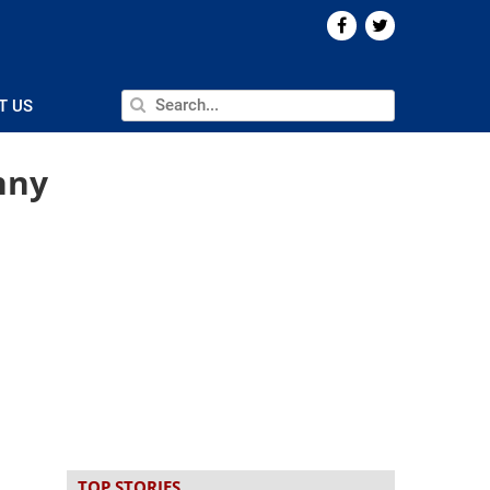
T US
nny
TOP STORIES