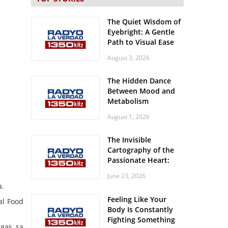
The Quiet Wisdom of
Eyebright: A Gentle
Path to Visual Ease
August 3, 2026
The Hidden Dance
Between Mood and
Metabolism
August 1, 2026
The Invisible
Cartography of the
Passionate Heart:
Meditations on
June 23, 2026
Spatial Solitude in
a.
the Era of the
Feeling Like Your
Roaring Stadiums
al Food
Body Is Constantly
Fighting Something
igas sa