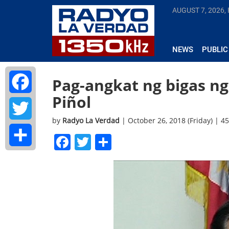
AUGUST 7, 2026, 
NEWS
PUBLIC
Pag-angkat ng bigas ng
Piñol
Facebook
by
Radyo La Verdad
| October 26, 2018 (Friday) | 4
Twitter
Facebook
Twitter
Share
Share