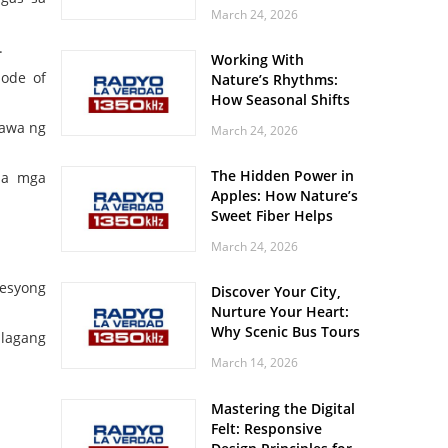
Off? Here’s What Your
March 24, 2026
Body Might Be
Whispering
.
Working With
ode of
Nature’s Rhythms:
How Seasonal Shifts
Influence Your Mood
gawa ng
March 24, 2026
and Vitality
The Hidden Power in
sa mga
Apples: How Nature’s
Sweet Fiber Helps
Keep Your Energy
March 24, 2026
Steady and Smooth
esyong
Discover Your City,
Nurture Your Heart:
Why Scenic Bus Tours
alagang
Are a Secret Wellness
March 14, 2026
Practice
Mastering the Digital
Felt: Responsive