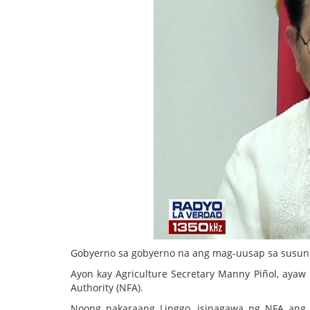
Gobyerno sa gobyerno na ang mag-uusap sa susuno
Ayon kay Agriculture Secretary Manny Piñol, ayaw
Authority (NFA).
Noong nakaraang Linggo, isinagawa ng NFA ang b