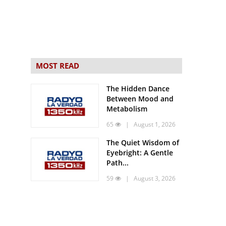
MOST READ
The Hidden Dance
Between Mood and
Metabolism
65
| August 1, 2026
The Quiet Wisdom of
Eyebright: A Gentle
Path...
59
| August 3, 2026