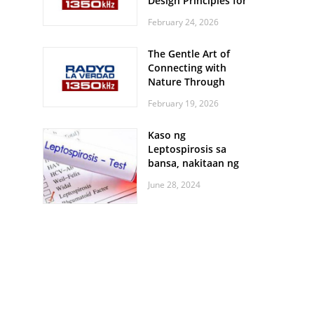
Design Principles for
Every Screen Size
February 24, 2026
The Gentle Art of
Connecting with
Nature Through
Feather Identification
February 19, 2026
Walks
Kaso ng
Leptospirosis sa
bansa, nakitaan ng
pagtaas
June 28, 2024