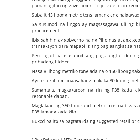
pamamagitan ng government to private procureme
Subalit 43 libong metric tons lamang ang naigawad
Sa susunod na linggo ay magsasagawa uli ng b
procurement.
Ibig sabihin ay gobyerno na ng Pilipinas at ang 
transaksyon para mapabilis ang pag-aangkat sa nat
Pero agad na isusunod ang pag-aangkat din ng
pribadong bidder.
Nasa 8 libong metriko tonelada na o 160 libong sak
Ayon sa kalihim, inaasahang makaka 30 libong metr
Samantala, magkakaroon na rin ng P38 kada ki
resonable dapat”.
Maglalaan ng 350 thousand metric tons na bigas 
P38 lamang kada kilo.
Bukod pa ito sa pagtatakda ng suggested retail pri
( Rey Pelayo / UNTV Correspondent )