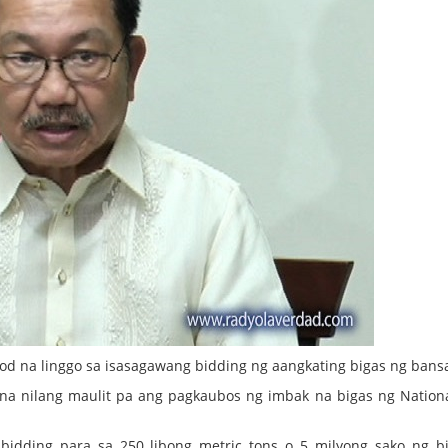
d na linggo sa isasagawang bidding ng aangkating bigas ng bans
 na nilang maulit pa ang pagkaubos ng imbak na bigas ng Nation
idding para sa 250 libong metric tons o 5 milyong sako ng b