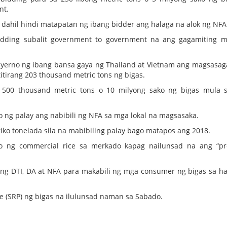
nt.
 dahil hindi matapatan ng ibang bidder ang halaga na alok ng NFA
idding subalit government to government na ang gagamiting m
gobyerno ng ibang bansa gaya ng Thailand at Vietnam ang magsasa
itirang 203 thousand metric tons ng bigas.
 500 thousand metric tons o 10 milyong sako ng bigas mula 
o ng palay ang nabibili ng NFA sa mga lokal na magsasaka.
iko tonelada sila na mabibiling palay bago matapos ang 2018.
lo ng commercial rice sa merkado kapag nailunsad na ang “pr
ang DTI, DA at NFA para makabili ng mga consumer ng bigas sa h
ce (SRP) ng bigas na ilulunsad naman sa Sabado.