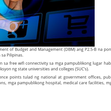
ment of Budget and Management (DBM) ang P2.5-B na po
sa Pilipinas.
n sa free wifi connectivity sa mga pampublikong lugar ha
yon ng state universities and colleges (SUC’s).
nce points tulad ng national at government offices, publ
ions, mga pampublikong hospital, medical care facilities, m