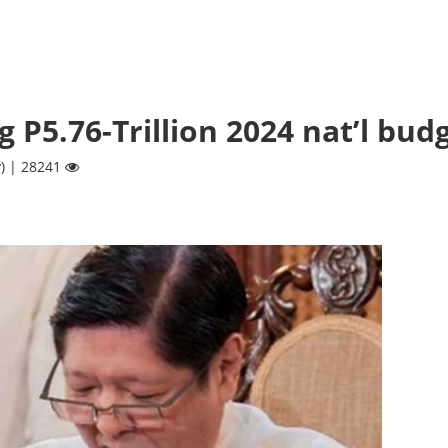
 P5.76-Trillion 2024 nat’l bud
) | 28241