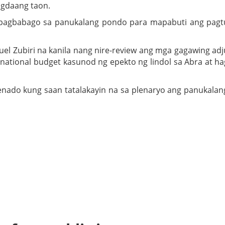
agdaang taon.
pagbabago sa panukalang pondo para mapabuti ang pag
uel Zubiri na kanila nang nire-review ang mga gagawing ad
ational budget kasunod ng epekto ng lindol sa Abra at ha
Senado kung saan tatalakayin na sa plenaryo ang panukala