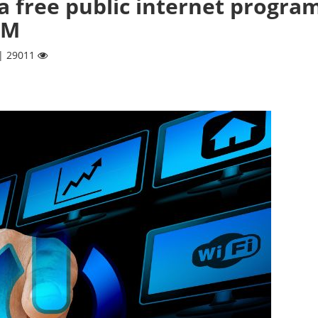
a free public internet progra
BM
 | 29011