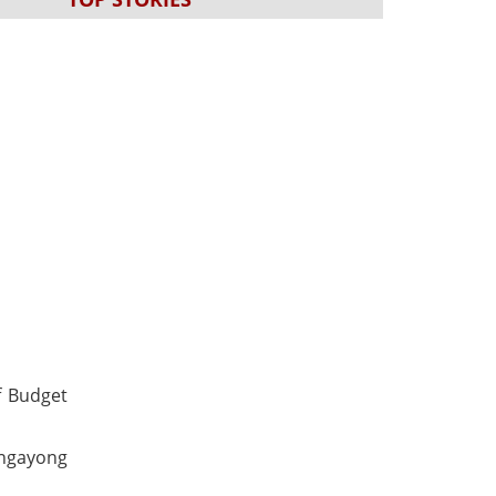
f Budget
 ngayong