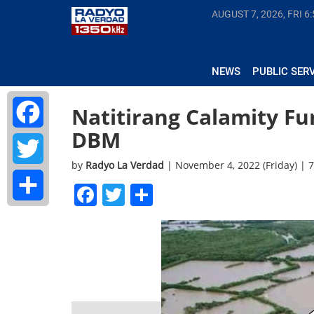
AUGUST 7, 2026, FRI
6:
NEWS
PUBLIC SER
Natitirang Calamity F
DBM
Facebook
by
Radyo La Verdad
| November 4, 2022 (Friday) | 
Twitter
Facebook
Twitter
Share
Share