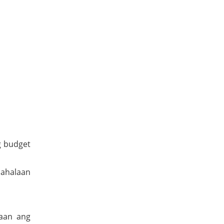
g budget
mahalaan
saan ang