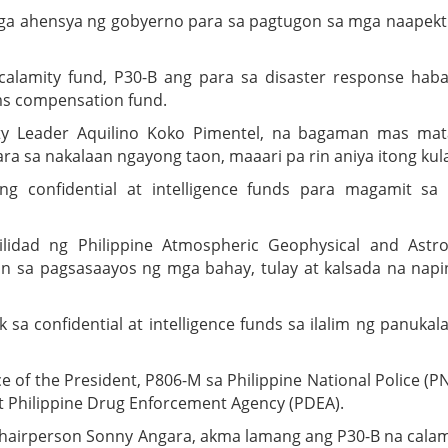
ga ahensya ng gobyerno para sa pagtugon sa mga naapek
calamity fund, P30-B ang para sa disaster response hab
ims compensation fund.
ity Leader Aquilino Koko Pimentel, na bagaman mas ma
a sa nakalaan ngayong taon, maaari pa rin aniya itong kul
g confidential at intelligence funds para magamit sa 
idad ng Philippine Atmospheric Geophysical and Astr
in sa pagsasaayos ng mga bahay, tulay at kalsada na napi
 sa confidential at intelligence funds sa ilalim ng panukal
ce of the President, P806-M sa Philippine National Police (PN
at Philippine Drug Enforcement Agency (PDEA).
airperson Sonny Angara, akma lamang ang P30-B na calam