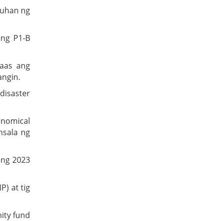
tuhan ng
ang P1-B
taas ang
angin.
disaster
onomical
nsala ng
ang 2023
P) at tig
ity fund