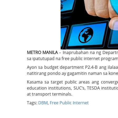
METRO MANILA
– Inaprubahan na ng Depart
sa ipatutupad na free public internet program 
Ayon sa budget department P2.4-B ang ilalaa
natitirang pondo ay gagamitin naman sa koneks
Kasama sa target public areas ang converge
education institutions, SUC’s, TESDA institut
at transport terminals.
Tags:
DBM
,
Free Public Internet