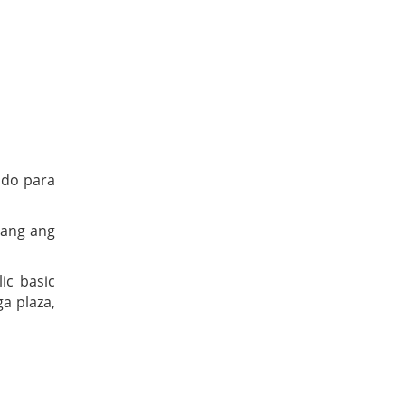
ndo para
bang ang
ic basic
ga plaza,