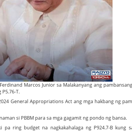
 Ferdinand Marcos Junior sa Malakanyang ang pambansan
 P5.76-T.
2024 General Appropriations Act ang mga hakbang ng pa
 naman si PBBM para sa mga gagamit ng pondo ng bansa.
i pa ring budget na nagkakahalaga ng P924.7-B kung 