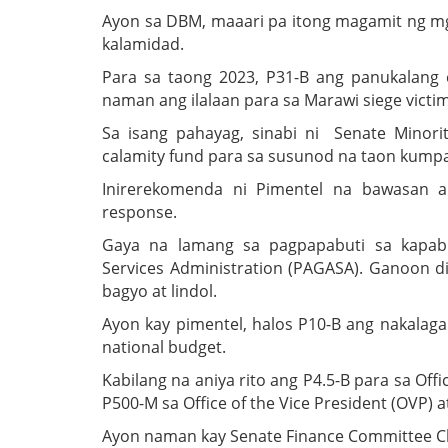
Ayon sa DBM, maaari pa itong magamit ng m
kalamidad.
Para sa taong 2023, P31-B ang panukalang 
naman ang ilalaan para sa Marawi siege vict
Sa isang pahayag, sinabi ni Senate Minor
calamity fund para sa susunod na taon kumpar
Inirerekomenda ni Pimentel na bawasan an
response.
Gaya na lamang sa pagpapabuti sa kapabil
Services Administration (PAGASA). Ganoon d
bagyo at lindol.
Ayon kay pimentel, halos P10-B ang nakalagak
national budget.
Kabilang na aniya rito ang P4.5-B para sa Offi
P500-M sa Office of the Vice President (OVP) 
Ayon naman kay Senate Finance Committee Ch