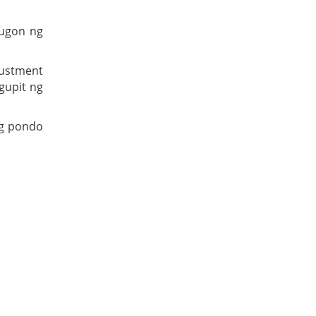
tugon ng
justment
gupit ng
ng pondo