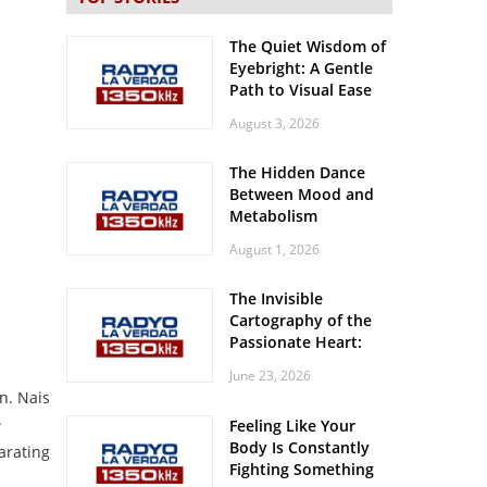
The Quiet Wisdom of
Eyebright: A Gentle
Path to Visual Ease
August 3, 2026
The Hidden Dance
Between Mood and
Metabolism
August 1, 2026
The Invisible
Cartography of the
Passionate Heart:
Meditations on
June 23, 2026
Spatial Solitude in
n. Nais
the Era of the
.
Feeling Like Your
Roaring Stadiums
Body Is Constantly
arating
Fighting Something