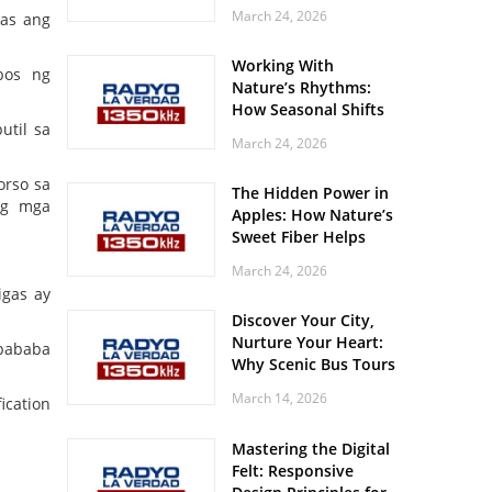
Off? Here’s What Your
March 24, 2026
tas ang
Body Might Be
Whispering
Working With
bos ng
Nature’s Rhythms:
How Seasonal Shifts
util sa
Influence Your Mood
March 24, 2026
and Vitality
orso sa
The Hidden Power in
ng mga
Apples: How Nature’s
Sweet Fiber Helps
Keep Your Energy
March 24, 2026
Steady and Smooth
igas ay
Discover Your City,
Nurture Your Heart:
apababa
Why Scenic Bus Tours
Are a Secret Wellness
March 14, 2026
ication
Practice
Mastering the Digital
Felt: Responsive