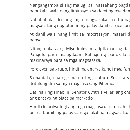
Nangangamba silang malugi sa inaasahang pagdag
panukala, wala nang limitasyon sa dami ng pweden
Nababahala rin ang mga magsasaka na bumagsa
magsasakang nagtatanim ng palay dahil sa rice tarif
At dahil wala nang limit sa importasyon, maaari 
bansa.
Nitong nakaraang Miyerkules, niratipikahan ng dal
Pangulo para malagdaan. Bahagi ng panukala 
makinaraya para sa mga magsasaka.
Pero ayon sa grupo, hindi makinarya kundi mga farm
Samantala, una ng sinabi ni Agriculture Secreta
itutulong din sa mga magsasakang Pilipino.
Dati na ring sinabi ni Senator Cynthia Villar, ang
ang presyo ng bigas sa merkado.
Hindi rin aniya lugi ang mga magsasaka dito dahil i
bill na bumili ng palay sa mga lokal na magsasaka.
( Cathy Maglalang / UNTV Correspondent )