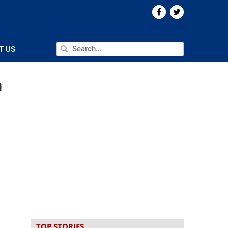
T US
n
TOP STORIES