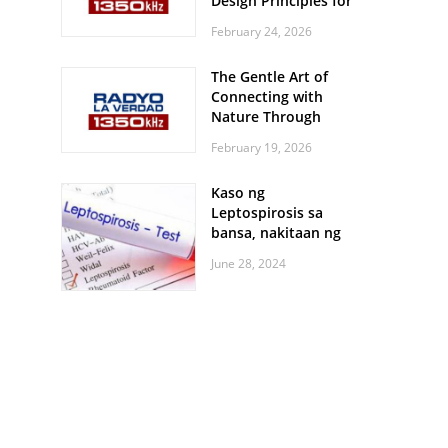
Design Principles for
Every Screen Size
February 24, 2026
The Gentle Art of
Connecting with
Nature Through
Feather Identification
February 19, 2026
Walks
Kaso ng
Leptospirosis sa
bansa, nakitaan ng
pagtaas
June 28, 2024