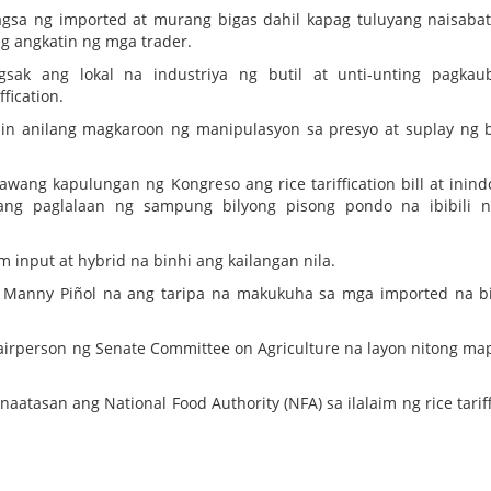
sa ng imported at murang bigas dahil kapag tuluyang naisaba
g angkatin ng mga trader.
k ang lokal na industriya ng butil at unti-unting pagkau
fication.
din anilang magkaroon ng manipulasyon sa presyo at suplay ng b
awang kapulungan ng Kongreso ang rice tariffication bill at inind
ang paglalaan ng sampung bilyong pisong pondo na ibibili 
 input at hybrid na binhi ang kailangan nila.
ry Manny Piñol na ang taripa na makukuha sa mga imported na b
 chairperson ng Senate Committee on Agriculture na layon nitong m
naatasan ang National Food Authority (NFA) sa ilalaim ng rice tariff