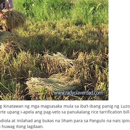
 kinatawan ng mga magsasaka mula sa iba’t-ibang panig ng Luzo
e upang i-apela ang pag-veto sa panukalang rice tarrification bill
ola at inilahad ang bukas na liham para sa Pangulo na nais ipin
a huwag itong lagdaan.