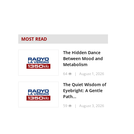
MOST READ
The Hidden Dance
Between Mood and
Metabolism
64
| August 1, 2026
The Quiet Wisdom of
Eyebright: A Gentle
Path...
59
| August 3, 2026