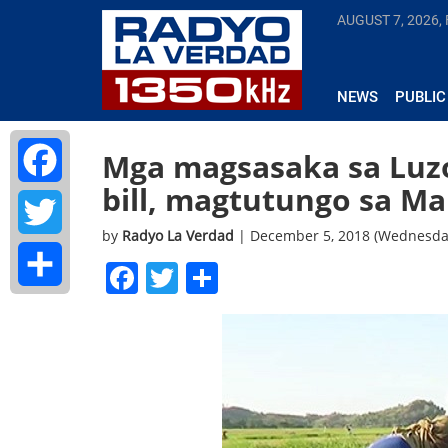
AUGUST 7, 2026, 
NEWS
PUBLIC
Mga magsasaka sa Luzon
bill, magtutungo sa M
Facebook
by
Radyo La Verdad
| December 5, 2018 (Wednesda
Twitter
Facebook
Twitter
Share
Share