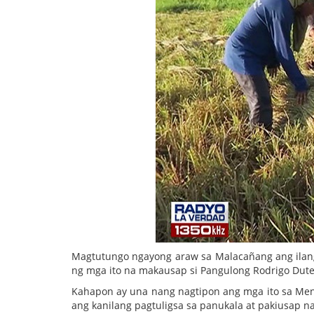
Magtutungo ngayong araw sa Malacañang ang ilang
ng mga ito na makausap si Pangulong Rodrigo Dutert
Kahapon ay una nang nagtipon ang mga ito sa Mendi
ang kanilang pagtuligsa sa panukala at pakiusap n