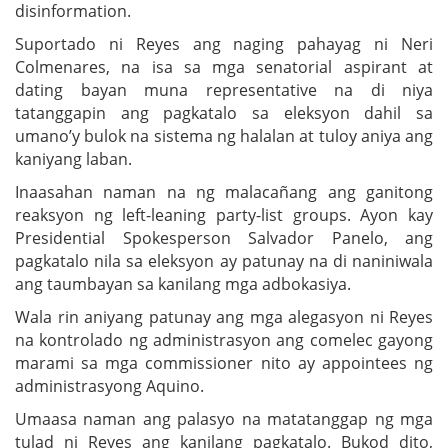
disinformation.
Suportado ni Reyes ang naging pahayag ni Neri
Colmenares, na isa sa mga senatorial aspirant at
dating bayan muna representative na di niya
tatanggapin ang pagkatalo sa eleksyon dahil sa
umano’y bulok na sistema ng halalan at tuloy aniya ang
kaniyang laban.
Inaasahan naman na ng malacañang ang ganitong
reaksyon ng left-leaning party-list groups. Ayon kay
Presidential Spokesperson Salvador Panelo, ang
pagkatalo nila sa eleksyon ay patunay na di naniniwala
ang taumbayan sa kanilang mga adbokasiya.
Wala rin aniyang patunay ang mga alegasyon ni Reyes
na kontrolado ng administrasyon ang comelec gayong
marami sa mga commissioner nito ay appointees ng
administrasyong Aquino.
Umaasa naman ang palasyo na matatanggap ng mga
tulad ni Reyes ang kanilang pagkatalo. Bukod dito,