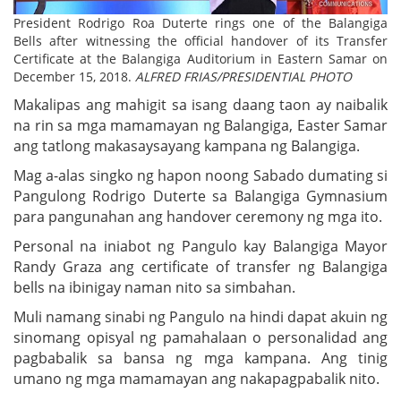
President Rodrigo Roa Duterte rings one of the Balangiga
Bells after witnessing the official handover of its Transfer
Certificate at the Balangiga Auditorium in Eastern Samar on
December 15, 2018.
ALFRED FRIAS/PRESIDENTIAL PHOTO
Makalipas ang mahigit sa isang daang taon ay naibalik
na rin sa mga mamamayan ng Balangiga, Easter Samar
ang tatlong makasaysayang kampana ng Balangiga.
Mag a-alas singko ng hapon noong Sabado dumating si
Pangulong Rodrigo Duterte sa Balangiga Gymnasium
para pangunahan ang handover ceremony ng mga ito.
Personal na iniabot ng Pangulo kay Balangiga Mayor
Randy Graza ang certificate of transfer ng Balangiga
bells na ibinigay naman nito sa simbahan.
Muli namang sinabi ng Pangulo na hindi dapat akuin ng
sinomang opisyal ng pamahalaan o personalidad ang
pagbabalik sa bansa ng mga kampana. Ang tinig
umano ng mga mamamayan ang nakapagpabalik nito.