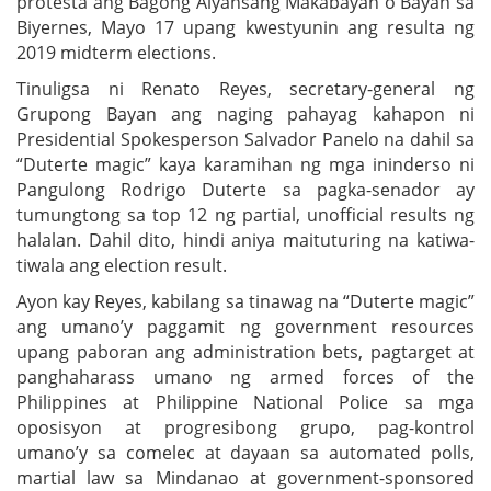
protesta ang Bagong Alyansang Makabayan o Bayan sa
Biyernes, Mayo 17 upang kwestyunin ang resulta ng
2019 midterm elections.
Tinuligsa ni Renato Reyes, secretary-general ng
Grupong Bayan ang naging pahayag kahapon ni
Presidential Spokesperson Salvador Panelo na dahil sa
“Duterte magic” kaya karamihan ng mga ininderso ni
Pangulong Rodrigo Duterte sa pagka-senador ay
tumungtong sa top 12 ng partial, unofficial results ng
halalan. Dahil dito, hindi aniya maituturing na katiwa-
tiwala ang election result.
Ayon kay Reyes, kabilang sa tinawag na “Duterte magic”
ang umano’y paggamit ng government resources
upang paboran ang administration bets, pagtarget at
panghaharass umano ng armed forces of the
Philippines at Philippine National Police sa mga
oposisyon at progresibong grupo, pag-kontrol
umano’y sa comelec at dayaan sa automated polls,
martial law sa Mindanao at government-sponsored