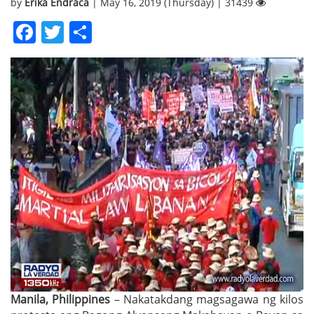
by
Erika Endraca
| May 16, 2019 (Thursday) | 31439
Facebook
Twitter
Share
Manila, Philippines
– Nakatakdang magsagawa ng kilos