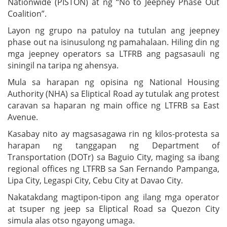
Nationwide (PISTON) at ng “No to Jeepney Phase Out
Coalition”.
Layon ng grupo na patuloy na tutulan ang jeepney
phase out na isinusulong ng pamahalaan. Hiling din ng
mga jeepney operators sa LTFRB ang pagsasauli ng
siningil na taripa ng ahensya.
Mula sa harapan ng opisina ng National Housing
Authority (NHA) sa Eliptical Road ay tutulak ang protest
caravan sa haparan ng main office ng LTFRB sa East
Avenue.
Kasabay nito ay magsasagawa rin ng kilos-protesta sa
harapan ng tanggapan ng Department of
Transportation (DOTr) sa Baguio City, maging sa ibang
regional offices ng LTFRB sa San Fernando Pampanga,
Lipa City, Legaspi City, Cebu City at Davao City.
Nakatakdang magtipon-tipon ang ilang mga operator
at tsuper ng jeep sa Eliptical Road sa Quezon City
simula alas otso ngayong umaga.