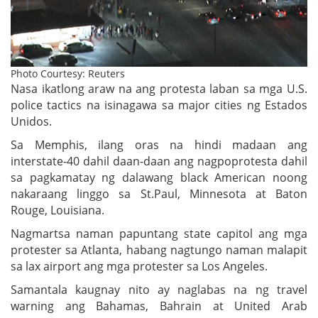
Photo Courtesy: Reuters
Nasa ikatlong araw na ang protesta laban sa mga U.S.
police tactics na isinagawa sa major cities ng Estados
Unidos.
Sa Memphis, ilang oras na hindi madaan ang
interstate-40 dahil daan-daan ang nagpoprotesta dahil
sa pagkamatay ng dalawang black American noong
nakaraang linggo sa St.Paul, Minnesota at Baton
Rouge, Louisiana.
Nagmartsa naman papuntang state capitol ang mga
protester sa Atlanta, habang nagtungo naman malapit
sa lax airport ang mga protester sa Los Angeles.
Samantala kaugnay nito ay naglabas na ng travel
warning ang Bahamas, Bahrain at United Arab