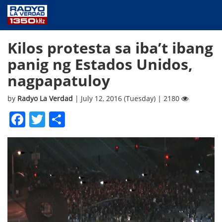
NEWS
Kilos protesta sa iba’t ibang
PUBLIC SERVICE
panig ng Estados Unidos,
ANNOUNCEMENTS
nagpapatuloy
PROGRAMS
ABOUT
by
Radyo La Verdad
| July 12, 2016 (Tuesday) | 2180
CONTACT US
Facebook
Twitter
Share