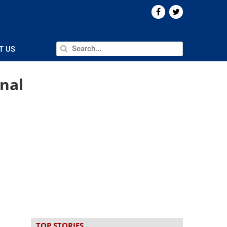
T US
nal
TOP STORIES