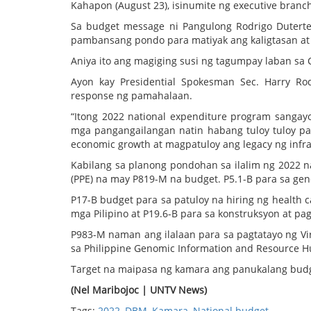
Kahapon (August 23), isinumite ng executive branc
Sa budget message ni Pangulong Rodrigo Duter
pambansang pondo para matiyak ang kaligtasan 
Aniya ito ang magiging susi ng tagumpay laban sa
Ayon kay Presidential Spokesman Sec. Harry R
response ng pamahalaan.
“Itong 2022 national expenditure program sanga
mga pangangailangan natin habang tuloy tuloy pa
economic growth at magpatuloy ang legacy ng infra
Kabilang sa planong pondohan sa ilalim ng 2022 na
(PPE) na may P819-M na budget. P5.1-B para sa gene
P17-B budget para sa patuloy na hiring ng health ca
mga Pilipino at P19.6-B para sa konstruksyon at pa
P983-M naman ang ilalaan para sa pagtatayo ng Vir
sa Philippine Genomic Information and Resource Hu
Target na maipasa ng kamara ang panukalang budge
(Nel Maribojoc | UNTV News)
Tags:
2022
,
DBM
,
Kamara
,
National budget