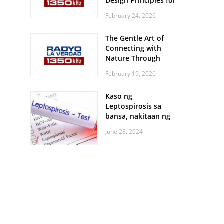
Design Principles for
Every Screen Size
February 24, 2026
The Gentle Art of
Connecting with
Nature Through
Feather Identification
February 19, 2026
Walks
Kaso ng
Leptospirosis sa
bansa, nakitaan ng
pagtaas
June 28, 2024