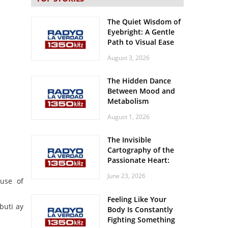
The Quiet Wisdom of
Eyebright: A Gentle
Path to Visual Ease
August 3, 2026
The Hidden Dance
Between Mood and
Metabolism
August 1, 2026
The Invisible
Cartography of the
Passionate Heart:
Meditations on
June 23, 2026
Spatial Solitude in
use of
the Era of the
Feeling Like Your
Roaring Stadiums
buti ay
Body Is Constantly
Fighting Something