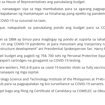
h sa House of Representatives ang panukalang budget.
te, nanawagan siya sa mga mambabatas para sa agarang pagpap
at kapakanan ng mamamayan sa hinaharap pang epekto ng pandem
 COVID-19 sa susunod na taon.
oque, nakapaloob sa panukalang pondo ang budget para sa CO
yon sa DBM ay binuo para magbigay ng pondo at suporta sa laha
 rin ang COVID-19 pandemic at para masustain ang tranjectory n
structure development” ani Presidential Spokesperson Sec. Harry 
tl budget ang pagbili ng 758, 700 sets ng Personal Protective Eq
xpert cartridges na ginagamit sa COVID-19 testing.
re workers. P45.4-B para sa covid 19 booster shots sa fully vaccin
gsasaayos ng mga ospital.
ology Science and Technology Institute of the Philippines at P140
b para sa pagpapalakas ng bio surveillance sa COVID-19 variants.
t bago ang filing ng Certificate of Candidacy sa COMELEC sa Oktu