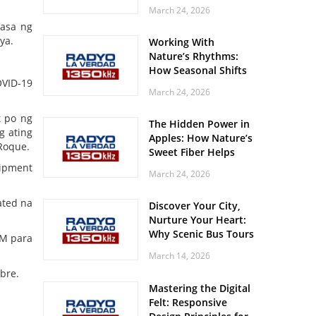
Off? Here’s What Your
March 24, 2026
Body Might Be
asa ng
Whispering
ya.
Working With
Nature’s Rhythms:
How Seasonal Shifts
VID-19
Influence Your Mood
March 24, 2026
and Vitality
t po ng
The Hidden Power in
g ating
Apples: How Nature’s
Roque.
Sweet Fiber Helps
Keep Your Energy
uipment
March 24, 2026
Steady and Smooth
ated na
Discover Your City,
Nurture Your Heart:
Why Scenic Bus Tours
-M para
Are a Secret Wellness
March 14, 2026
Practice
bre.
Mastering the Digital
Felt: Responsive