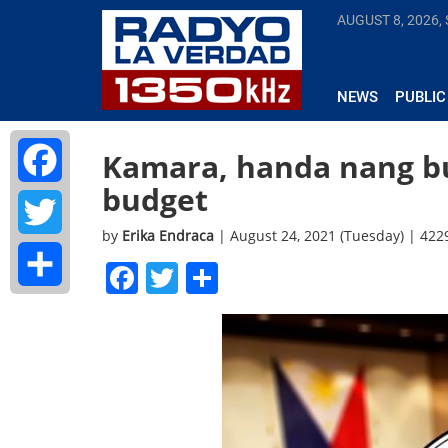
AUGUST 8, 2026,
NEWS
PUBLIC
Kamara, handa nang bus
budget
Facebook
by
Erika Endraca
| August 24, 2021 (Tuesday) | 42
Twitter
Facebook
Twitter
Share
Share