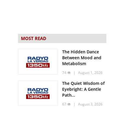
MOST READ
The Hidden Dance
Between Mood and
Metabolism
74
| August 1, 2026
The Quiet Wisdom of
Eyebright: A Gentle
Path...
67
| August 3, 2026