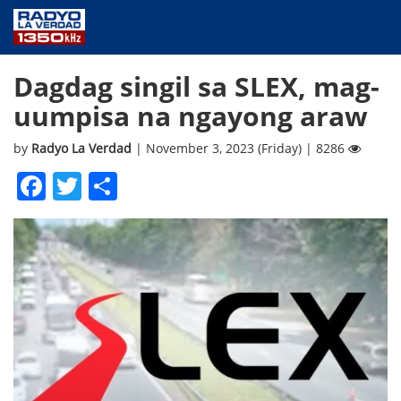
NEWS
Dagdag singil sa SLEX, mag-
PUBLIC SERVICE
uumpisa na ngayong araw
ANNOUNCEMENTS
PROGRAMS
by
Radyo La Verdad
| November 3, 2023 (Friday) | 8286
ABOUT
Facebook
Twitter
Share
CONTACT US