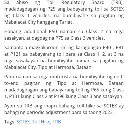
Sa abiso ng Toll Regulatory Board (TRB),
madadagdagan ng P25 ang babayarang toll sa SCTEX
ng Class 1 vehicles, na bumibiyahe sa pagitan ng
Mabalacat City hanggang Tarlac.
Habang additional P50 naman sa Class 2 na mga
sasakyan, at dagdag na P75 sa Class 3 vehicles.
Samantala magkakaroon rin ng karagdagan P40 , P81
at P121 sa babayarang toll para sa Class 1, 2, at 3 na
mga sasakayan na bumibiyahe naman sa pagitan ng
Mabalacat City, Tipo at Hermosa, Bataan.
Para naman sa mga motorista na bumibiyahe ng end-
to-end pagitan ng Tipo at Hermosa, Bataan
madadagdagan ang babayarang toll ng P65 kung Class
1, P131 kung Class 2 at P196 kung Class 3 ang sasakyan.
Ayon sa TRB ang inaprubahang toll hike sa SCTEX ay
bahagi ng periodic adjustment para sa taong 2023.
Tags:
SCTEX
,
Toll Hike
,
TRB