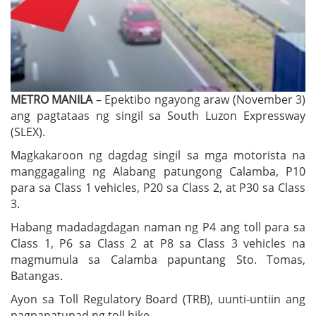
METRO MANILA
– Epektibo ngayong araw (November 3)
ang pagtataas ng singil sa South Luzon Expressway
(SLEX).
Magkakaroon ng dagdag singil sa mga motorista na
manggagaling ng Alabang patungong Calamba, P10
para sa Class 1 vehicles, P20 sa Class 2, at P30 sa Class
3.
Habang madadagdagan naman ng P4 ang toll para sa
Class 1, P6 sa Class 2 at P8 sa Class 3 vehicles na
magmumula sa Calamba papuntang Sto. Tomas,
Batangas.
Ayon sa Toll Regulatory Board (TRB), uunti-untiin ang
pagpapatupad ng toll hike.