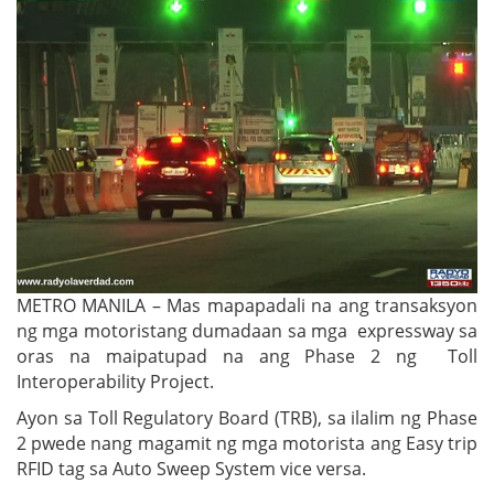
METRO MANILA – Mas mapapadali na ang transaksyon
ng mga motoristang dumadaan sa mga expressway sa
oras na maipatupad na ang Phase 2 ng Toll
Interoperability Project.
Ayon sa Toll Regulatory Board (TRB), sa ilalim ng Phase
2 pwede nang magamit ng mga motorista ang Easy trip
RFID tag sa Auto Sweep System vice versa.