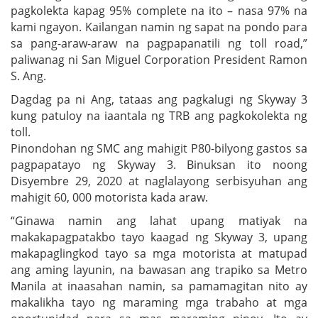
pagkolekta kapag 95% complete na ito – nasa 97% na
kami ngayon. Kailangan namin ng sapat na pondo para
sa pang-araw-araw na pagpapanatili ng toll road,”
paliwanag ni San Miguel Corporation President Ramon
S. Ang.
Dagdag pa ni Ang, tataas ang pagkalugi ng Skyway 3
kung patuloy na iaantala ng TRB ang pagkokolekta ng
toll.
Pinondohan ng SMC ang mahigit P80-bilyong gastos sa
pagpapatayo ng Skyway 3. Binuksan ito noong
Disyembre 29, 2020 at naglalayong serbisyuhan ang
mahigit 60, 000 motorista kada araw.
“Ginawa namin ang lahat upang matiyak na
makakapagpatakbo tayo kaagad ng Skyway 3, upang
makapaglingkod tayo sa mga motorista at matupad
ang aming layunin, na bawasan ang trapiko sa Metro
Manila at inaasahan namin, sa pamamagitan nito ay
makalikha tayo ng maraming mga trabaho at mga