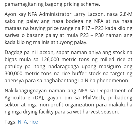
pamamagitan ng bagong pricing scheme.
Ayon kay NFA Administrator Larry Lacson, nasa 2.8-M
sako ng palay ang nasa bodega ng NFA at na nasa
mataas na buying price range na P17 – P23 kada kilo ng
sariwa o basang palay at mula P23 – P30 naman ang
kada kilo ng malinis at tuyong palay.
Dagdag pa ni Lacson, sapat naman aniya ang stock na
bigas mula sa 126,000 metric tons ng milled rice at
patuloy pa itong nadaragdaga upang masiguro ang
300,000 metric tons na rice buffer stock na target ng
ahensya para sa nagbabantang La Niña phenomenon.
Nakikipagugnayan naman ang NFA sa Department of
Agriculture (DA), gayon din sa PhilMech, pribadong
sektor at mga non-profit organization para makakuha
ng mga drying facility para sa wet harvest season.
Tags:
NFA
,
rice