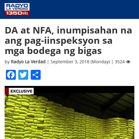
NEWS
DA at NFA, inumpisahan na
PUBLIC SERVICE
ang pag-iinspeksyon sa
ANNOUNCEMENTS
mga bodega ng bigas
PROGRAMS
ABOUT
by
Radyo La Verdad
| September 3, 2018 (Monday) | 3524
CONTACT US
Facebook
Twitter
Share