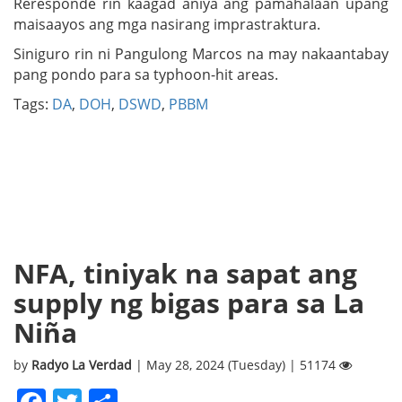
Reresponde rin kaagad aniya ang pamahalaan upang
maisaayos ang mga nasirang imprastraktura.
Siniguro rin ni Pangulong Marcos na may nakaantabay
pang pondo para sa typhoon-hit areas.
Tags:
DA
,
DOH
,
DSWD
,
PBBM
NFA, tiniyak na sapat ang
supply ng bigas para sa La
Niña
by
Radyo La Verdad
| May 28, 2024 (Tuesday) | 51174