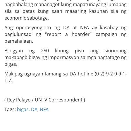
nagbabalang mananagot kung mapatunayang lumabag
sila sa batas kung saan maaaring kasuhan sila ng
economic sabotage.
Ang operasyong ito ng DA at NFA ay kasabay ng
paglulunsad ng “report a hoarder” campaign ng
pamahalaan.
Bibigyan ng 250 libong piso ang sinomang
makapagbibigay ng impormasyon sa mga nagtatago ng
bigas.
Makipag-ugnayan lamang sa DA hotline ‎(0-2) 9-2-0-9-1-
1-7.
( Rey Pelayo / UNTV Correspondent )
Tags:
bigas
,
DA
,
NFA