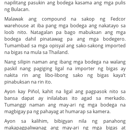
napilitang pasukin ang bodega kasama ang mga pulis
ng Bulacan.
Malawak ang compound na sakop ng Fedcor
warehouse at iba pang mga bodega ang nakatayo sa
loob nito. Natagalan pa bago mabuksan ang mga
bodega dahil pinatawag pa ang mga bodegero.
Tumambad sa mga opisyal ang sako-sakong imported
na bigas na mula sa Thailand.
Nang silipin naman ang ibang mga bodega na walang
paskil nang pagiging ligal na importer ng bigas ay
nakita rin ang libo-libong sako ng bigas kaya’t
pinabuksan na rin ito.
Ayon kay Piñol, kahit na ligal ang pagpasok nito sa
bansa dapat ay inilalabas ito agad sa merkado.
Tumanggi naman ang may-ari ng mga bodega na
magbigay pa ng pahayag at humarap sa kamera.
Ayon sa kalihim, bibigyan nila ng panahong
makapagpaliwanag ang may-ari ng mga bigas at