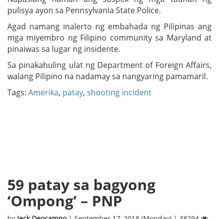
pulisya ayon sa Pennsylvania State Police.
Agad namang inalerto ng embahada ng Pilipinas ang
mga miyembro ng Filipino community sa Maryland at
pinaiwas sa lugar ng insidente.
Sa pinakahuling ulat ng Department of Foreign Affairs,
walang Pilipino na nadamay sa nangyaring pamamaril.
Tags:
Amerika
,
patay
,
shooting incident
59 patay sa bagyong
‘Ompong’ – PNP
by
Jeck Deocampo
| September 17, 2018 (Monday) | 38294