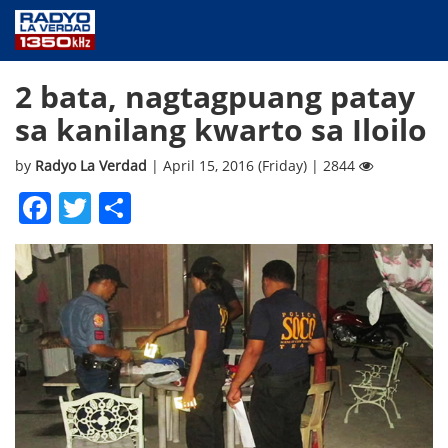
NEWS
2 bata, nagtagpuang patay
PUBLIC SERVICE
sa kanilang kwarto sa Iloilo
ANNOUNCEMENTS
PROGRAMS
by
Radyo La Verdad
| April 15, 2016 (Friday) | 2844
ABOUT
Facebook
Twitter
Share
CONTACT US