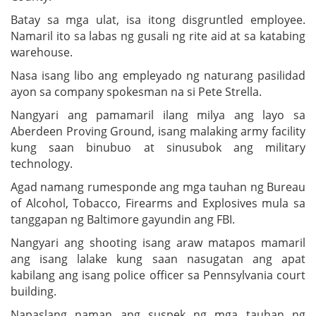
Batay sa mga ulat, isa itong disgruntled employee.
Namaril ito sa labas ng gusali ng rite aid at sa katabing
warehouse.
Nasa isang libo ang empleyado ng naturang pasilidad
ayon sa company spokesman na si Pete Strella.
Nangyari ang pamamaril ilang milya ang layo sa
Aberdeen Proving Ground, isang malaking army facility
kung saan binubuo at sinusubok ang military
technology.
Agad namang rumesponde ang mga tauhan ng Bureau
of Alcohol, Tobacco, Firearms and Explosives mula sa
tanggapan ng Baltimore gayundin ang FBI.
Nangyari ang shooting isang araw matapos mamaril
ang isang lalake kung saan nasugatan ang apat
kabilang ang isang police officer sa Pennsylvania court
building.
Napaslang naman ang suspek ng mga tauhan ng