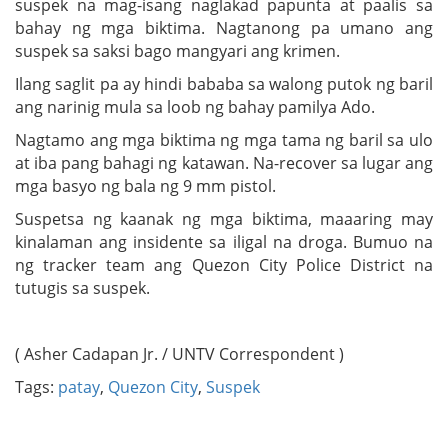
suspek na mag-isang naglakad papunta at paalis sa
bahay ng mga biktima. Nagtanong pa umano ang
suspek sa saksi bago mangyari ang krimen.
Ilang saglit pa ay hindi bababa sa walong putok ng baril
ang narinig mula sa loob ng bahay pamilya Ado.
Nagtamo ang mga biktima ng mga tama ng baril sa ulo
at iba pang bahagi ng katawan. Na-recover sa lugar ang
mga basyo ng bala ng 9 mm pistol.
Suspetsa ng kaanak ng mga biktima, maaaring may
kinalaman ang insidente sa iligal na droga. Bumuo na
ng tracker team ang Quezon City Police District na
tutugis sa suspek.
( Asher Cadapan Jr. / UNTV Correspondent )
Tags:
patay
,
Quezon City
,
Suspek