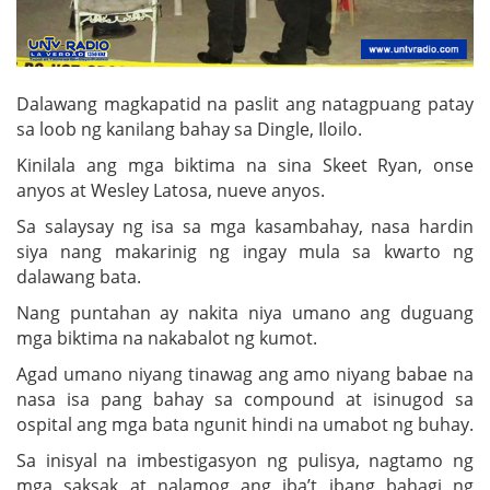
Dalawang magkapatid na paslit ang natagpuang patay
sa loob ng kanilang bahay sa Dingle, Iloilo.
Kinilala ang mga biktima na sina Skeet Ryan, onse
anyos at Wesley Latosa, nueve anyos.
Sa salaysay ng isa sa mga kasambahay, nasa hardin
siya nang makarinig ng ingay mula sa kwarto ng
dalawang bata.
Nang puntahan ay nakita niya umano ang duguang
mga biktima na nakabalot ng kumot.
Agad umano niyang tinawag ang amo niyang babae na
nasa isa pang bahay sa compound at isinugod sa
ospital ang mga bata ngunit hindi na umabot ng buhay.
Sa inisyal na imbestigasyon ng pulisya, nagtamo ng
mga saksak at nalamog ang iba’t ibang bahagi ng