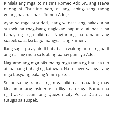
Kinilala ang mga ito na sina Romeo Ado Sr., ang asawa
nitong si Christine Ado, at ang labing-isang taong
gulang na anak na si Romeo Ado Jr.
Ayon sa mga otoridad, isang witness ang nakakita sa
suspek na mag-isang naglakad papunta at paalis sa
bahay ng mga biktima. Nagtanong pa umano ang
suspek sa saksi bago mangyari ang krimen.
Ilang saglit pa ay hindi bababa sa walong putok ng baril
ang narinig mula sa loob ng bahay pamilya Ado.
Nagtamo ang mga biktima ng mga tama ng baril sa ulo
at iba pang bahagi ng katawan. Na-recover sa lugar ang
mga basyo ng bala ng 9 mm pistol.
Suspetsa ng kaanak ng mga biktima, maaaring may
kinalaman ang insidente sa iligal na droga. Bumuo na
ng tracker team ang Quezon City Police District na
tutugis sa suspek.