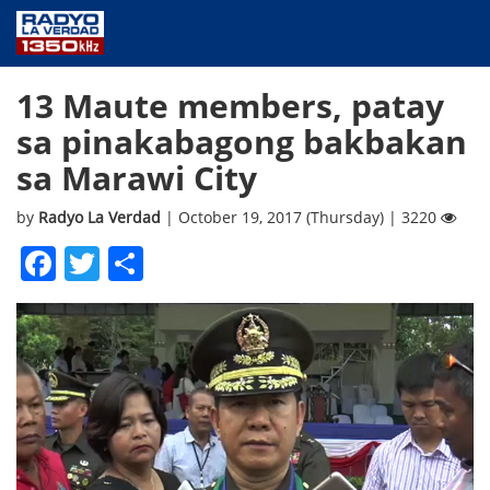
NEWS
13 Maute members, patay
PUBLIC SERVICE
sa pinakabagong bakbakan
ANNOUNCEMENTS
sa Marawi City
PROGRAMS
ABOUT
by
Radyo La Verdad
| October 19, 2017 (Thursday) | 3220
CONTACT US
Facebook
Twitter
Share