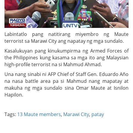
Labintatlo pang natitirang miyembro ng Maute
terrorist sa Marawi City ang napatay ng mga sundalo.
Kasalukuyan pang kinukumpirma ng Armed Forces of
the Philippines kung kasama sa mga ito ang Malaysian
high-profile terrorist na si Mahmud Ahmad.
Una nang sinabi ni AFP Chief of Staff Gen. Eduardo Año
na nasa battle area pa si Mahmud nang mapatay at
makuha ng mga sundalo sina Omar Maute at Isnilon
Hapilon.
Tags:
13 Maute members
,
Marawi City
,
patay