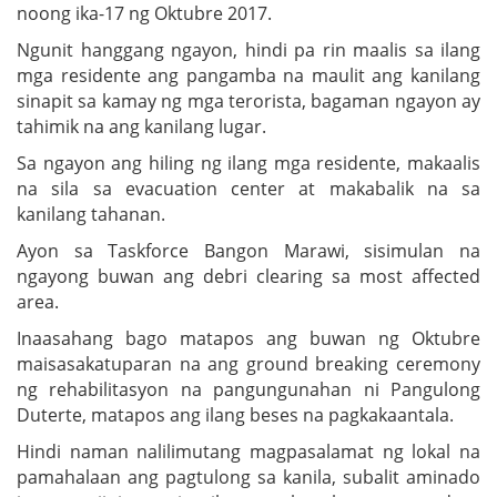
noong ika-17 ng Oktubre 2017.
Ngunit hanggang ngayon, hindi pa rin maalis sa ilang
mga residente ang pangamba na maulit ang kanilang
sinapit sa kamay ng mga terorista, bagaman ngayon ay
tahimik na ang kanilang lugar.
Sa ngayon ang hiling ng ilang mga residente, makaalis
na sila sa evacuation center at makabalik na sa
kanilang tahanan.
Ayon sa Taskforce Bangon Marawi, sisimulan na
ngayong buwan ang debri clearing sa most affected
area.
Inaasahang bago matapos ang buwan ng Oktubre
maisasakatuparan na ang ground breaking ceremony
ng rehabilitasyon na pangungunahan ni Pangulong
Duterte, matapos ang ilang beses na pagkakaantala.
Hindi naman nalilimutang magpasalamat ng lokal na
pamahalaan ang pagtulong sa kanila, subalit aminado