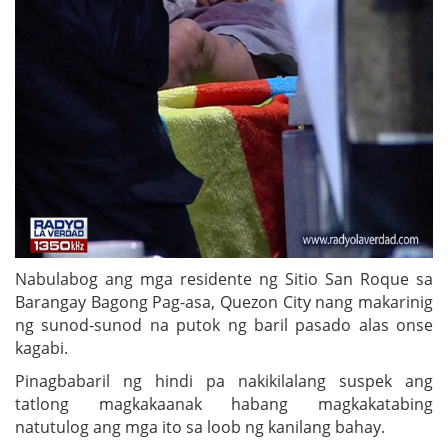
Nabulabog ang mga residente ng Sitio San Roque sa
Barangay Bagong Pag-asa, Quezon City nang makarinig
ng sunod-sunod na putok ng baril pasado alas onse
kagabi.
Pinagbabaril ng hindi pa nakikilalang suspek ang
tatlong magkakaanak habang magkakatabing
natutulog ang mga ito sa loob ng kanilang bahay.