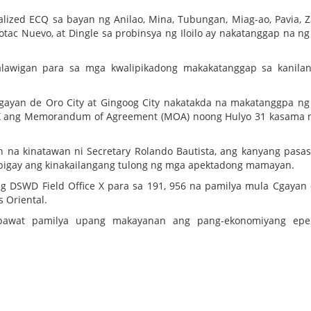
lized ECQ sa bayan ng Anilao, Mina, Tubungan, Miag-ao, Pavia, Z
tac Nuevo, at Dingle sa probinsya ng Iloilo ay nakatanggap na ng
lalawigan para sa mga kwalipikadong makakatanggap sa kanila
gayan de Oro City at Gingoog City nakatakda na makatanggpa ng
e X ang Memorandum of Agreement (MOA) noong Hulyo 31 kasama
n na kinatawan ni Secretary Rolando Bautista, ang kanyang pasa
bigay ang kinakailangang tulong ng mga apektadong mamayan.
g DSWD Field Office X para sa 191, 956 na pamilya mula Cgayan
s Oriental.
awat pamilya upang makayanan ang pang-ekonomiyang epe