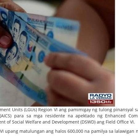
ent Units (LGUs) Region VI ang pamimigay ng tulong pinansyal sa
ion (AICS) para sa mga residente na apektado ng Enhanced Co
t of Social Welfare and Development (DSWD) ang Field Office VI.
I upang matulungan ang halos 600,000 na pamilya sa lalawigan ng