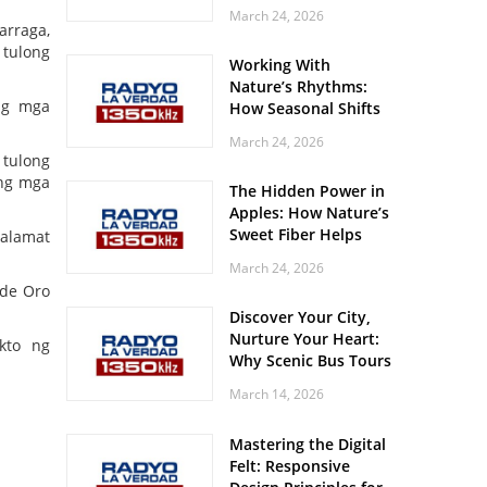
Off? Here’s What Your
March 24, 2026
Body Might Be
arraga,
Whispering
 tulong
Working With
Nature’s Rhythms:
ng mga
How Seasonal Shifts
Influence Your Mood
March 24, 2026
and Vitality
 tulong
 ng mga
The Hidden Power in
Apples: How Nature’s
Sweet Fiber Helps
salamat
Keep Your Energy
March 24, 2026
Steady and Smooth
 de Oro
Discover Your City,
Nurture Your Heart:
kto ng
Why Scenic Bus Tours
Are a Secret Wellness
March 14, 2026
Practice
Mastering the Digital
Felt: Responsive