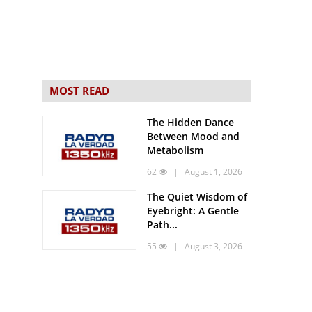
MOST READ
The Hidden Dance
Between Mood and
Metabolism
62
| August 1, 2026
The Quiet Wisdom of
Eyebright: A Gentle
Path...
55
| August 3, 2026