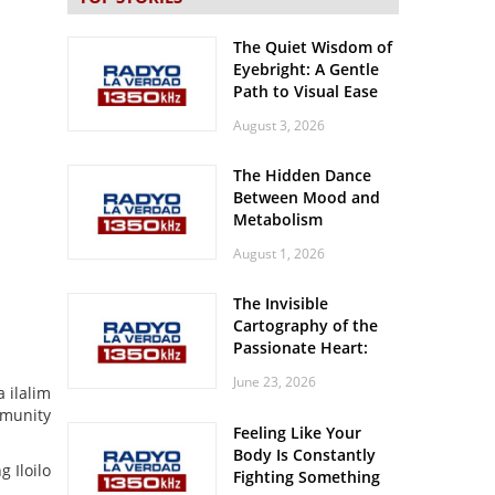
The Quiet Wisdom of
Eyebright: A Gentle
Path to Visual Ease
August 3, 2026
The Hidden Dance
Between Mood and
Metabolism
August 1, 2026
The Invisible
Cartography of the
Passionate Heart:
Meditations on
June 23, 2026
Spatial Solitude in
 ilalim
the Era of the
mmunity
Feeling Like Your
Roaring Stadiums
Body Is Constantly
 Iloilo
Fighting Something