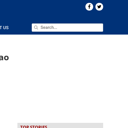
T US
nao
TOP STORIES