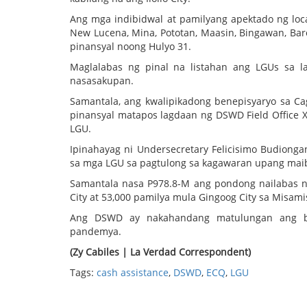
Ang mga indibidwal at pamilyang apektado ng loca
New Lucena, Mina, Pototan, Maasin, Bingawan, Baro
pinansyal noong Hulyo 31.
Maglalabas ng pinal na listahan ang LGUs sa 
nasasakupan.
Samantala, ang kwalipikadong benepisyaryo sa Ca
pinansyal matapos lagdaan ng DSWD Field Offic
LGU.
Ipinahayag ni Undersecretary Felicisimo Budionga
sa mga LGU sa pagtulong sa kagawaran upang mai
Samantala nasa P978.8-M ang pondong nailabas n
City at 53,000 pamilya mula Gingoog City sa Misami
Ang DSWD ay nakahandang matulungan ang b
pandemya.
(Zy Cabiles | La Verdad Correspondent)
Tags:
cash assistance
,
DSWD
,
ECQ
,
LGU