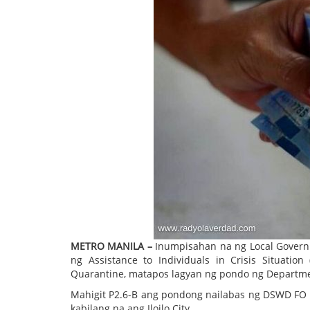
METRO MANILA –
Inumpisahan na ng Local Governm
ng Assistance to Individuals in Crisis Situat
Quarantine, matapos lagyan ng pondo ng Departmen
Mahigit P2.6-B ang pondong nailabas ng DSWD FO V
kabilang na ang Iloilo City.