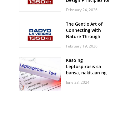
Design Principles for
Every Screen Size
February 24, 2026
The Gentle Art of
Connecting with
Nature Through
Feather Identification
February 19, 2026
Walks
Kaso ng
Leptospirosis sa
bansa, nakitaan ng
pagtaas
June 28, 2024