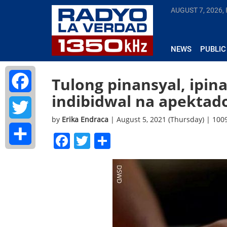
AUGUST 7, 2026, 
NEWS
PUBLIC
Tulong pinansyal, ipin
indibidwal na apektad
Facebook
by
Erika Endraca
| August 5, 2021 (Thursday) | 10
Twitter
Facebook
Twitter
Share
Share