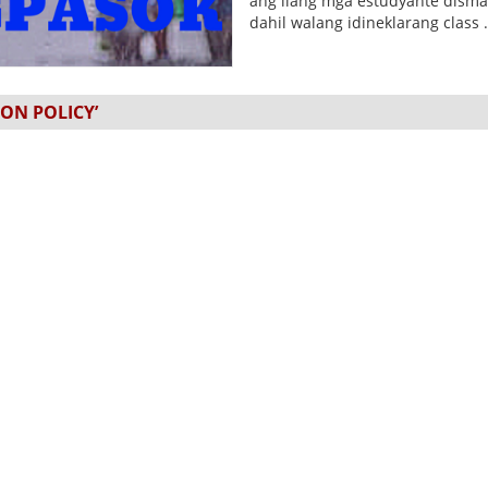
ang ilang mga estudyante dism
dahil walang idineklarang class .
ON POLICY’