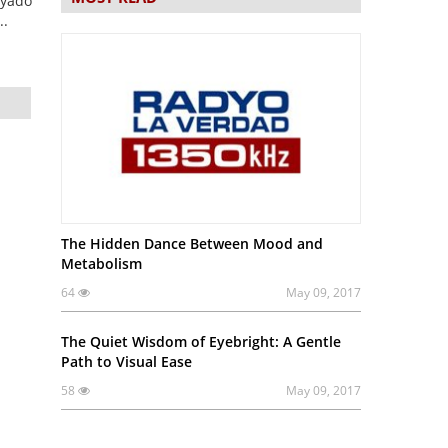
ayado
..
The Hidden Dance Between Mood and
Metabolism
64
May 09, 2017
The Quiet Wisdom of Eyebright: A Gentle
Path to Visual Ease
58
May 09, 2017