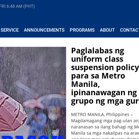
FRI
6:48 AM (PHT)
 SERVICE
ANNOUNCEMENTS
PROGRAMS
ABOUT
CONTAC
Paglalabas ng
uniform class
suspension policy
para sa Metro
Manila,
ipinanawagan ng
grupo ng mga gu
METRO MANILA, Philippines –
Magdamagang mga pag-ulan an
naranasan sa ilang bahagi ng M
Manila sa mga nakalipas na ara