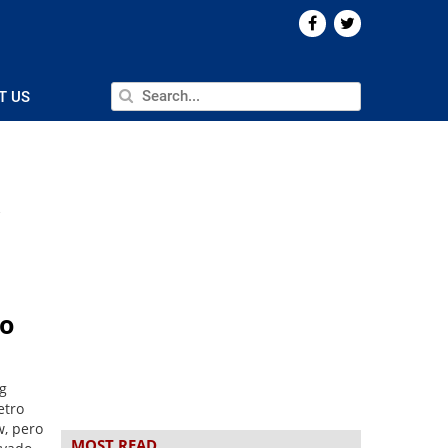
T US
ro
g
etro
w, pero
MOST READ