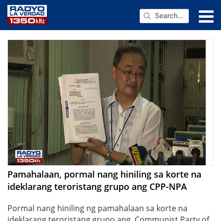
NEWS
PUBLIC SERVICE
ANNOUNCEMENTS
PROGRAMS
ABOUT
CONTACT US
Pamahalaan, pormal nang hiniling sa korte na
ideklarang teroristang grupo ang CPP-NPA
Pormal nang hiniling ng pamahalaan sa korte na
ideklarang teroristang grupo ang Communist Party of