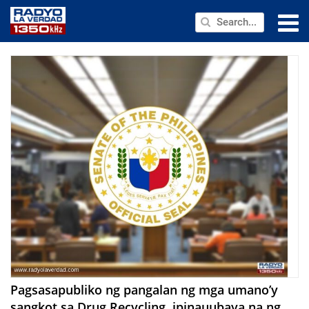
NEWS
PUBLIC SERVICE
ANNOUNCEMENTS
PROGRAMS
ABOUT
CONTACT US
Pagsasapubliko ng pangalan ng mga umano’y
sangkot sa Drug Recycling, ipinauubaya na ng