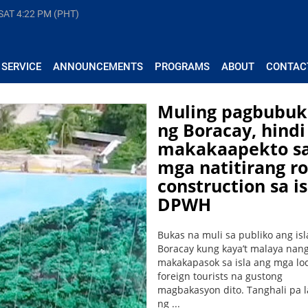
 SAT
4:22 PM (PHT)
 SERVICE
ANNOUNCEMENTS
PROGRAMS
ABOUT
CONTAC
Muling pagbubuk
ng Boracay, hindi
makakaapekto s
mga natitirang r
construction sa is
DPWH
Bukas na muli sa publiko ang isl
Boracay kung kaya’t malaya nan
makakapasok sa isla ang mga loc
foreign tourists na gustong
magbakasyon dito. Tanghali pa
ng ...