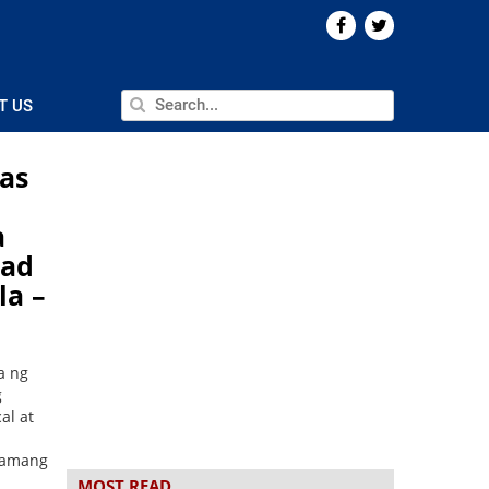
T US
as
a
oad
la –
a ng
g
al at
 lamang
MOST READ