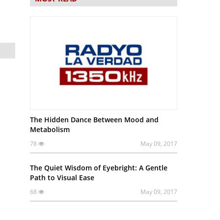
The Hidden Dance Between Mood and
Metabolism
78
May 09, 2017
The Quiet Wisdom of Eyebright: A Gentle
Path to Visual Ease
68
May 09, 2017