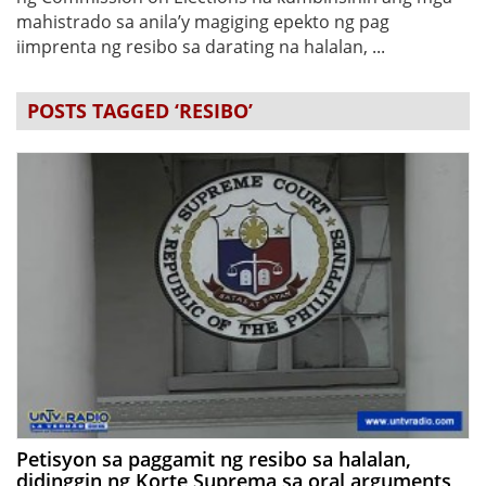
mahistrado sa anila’y magiging epekto ng pag
iimprenta ng resibo sa darating na halalan, ...
POSTS TAGGED ‘RESIBO’
Petisyon sa paggamit ng resibo sa halalan,
didinggin ng Korte Suprema sa oral arguments