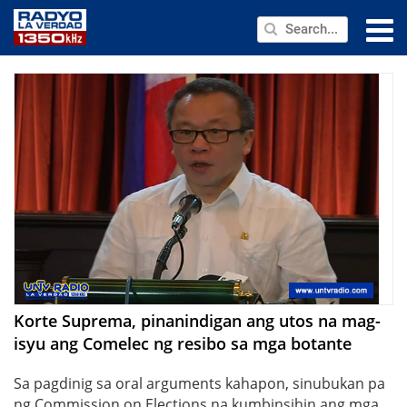
NEWS
PUBLIC SERVICE
ANNOUNCEMENTS
PROGRAMS
ABOUT
CONTACT US
Korte Suprema, pinanindigan ang utos na mag-
isyu ang Comelec ng resibo sa mga botante
Sa pagdinig sa oral arguments kahapon, sinubukan pa
ng Commission on Elections na kumbinsihin ang mga